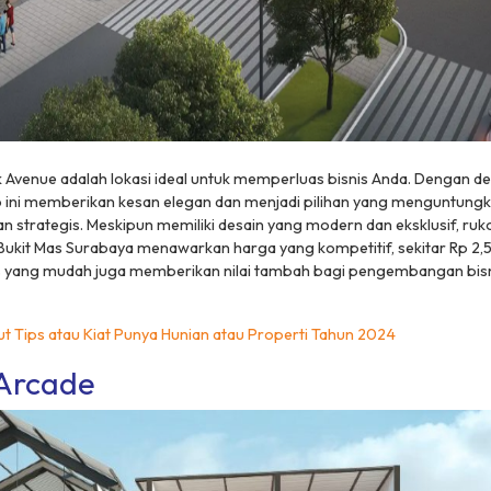
 Avenue adalah lokasi ideal untuk memperluas bisnis Anda. Dengan d
ko ini memberikan kesan elegan dan menjadi pilihan yang menguntung
an strategis. Meskipun memiliki desain yang modern dan eksklusif, ru
Bukit Mas Surabaya menawarkan harga yang kompetitif, sekitar Rp 2,5 
 yang mudah juga memberikan nilai tambah bagi pengembangan bisnis
ut Tips atau Kiat Punya Hunian atau Properti Tahun 2024
 Arcade