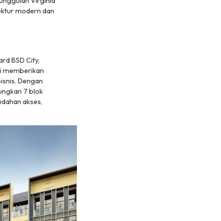
unggulan Virginia
tektur modern dan
ard BSD City,
ini memberikan
isnis. Dengan
ungkan 7 blok
udahan akses,