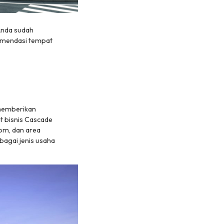
Anda sudah
komendasi tempat
 memberikan
at bisnis Cascade
lom, dan area
agai jenis usaha