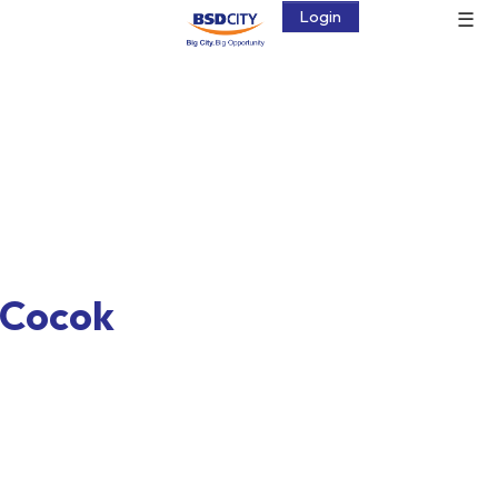
☰
Login
 Cocok