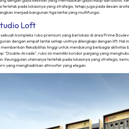
cang dengan gaya kekinian yang memadukan gaya hidup dan bisnis. Ke
a terletak pada lokasinya yang strategis, tetapi juga pada desain arsi
ngkan menjadi bangunan tiga lantai yang multifungsi.
tudio Loft
t, sebuah kompleks ruko premium yang berlokasi di area Prime Boulev
an dengan empat lantai setiap unitnya dilengkapi dengan lift. Hal 
emberikan fleksibilitas tinggi untuk mendukung berbagai aktivitas b
 "Double-Arcade", ruko ini memiliki koridor panjang yang menghub
n. Keunggulan utamanya terletak pada lokasinya yang strategis, kem
ern yang menghadirkan atmosfer yang elegan.