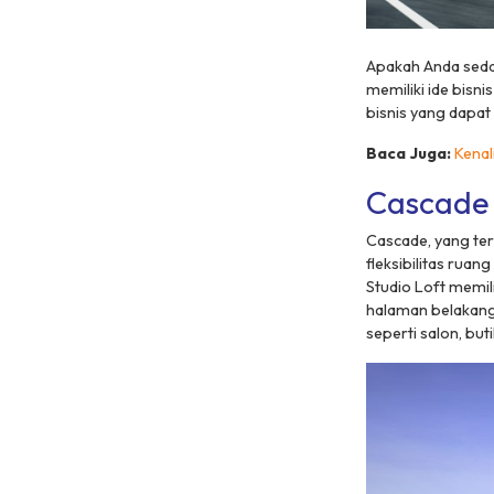
Apakah Anda seda
memiliki ide bisn
bisnis yang dapat
Baca Juga:
Kenal
Cascade 
Cascade, yang ter
fleksibilitas rua
Studio Loft memili
halaman belakang
seperti salon, buti