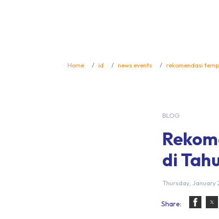
Home
id
news events
rekomendasi tempa
BLOG
Rekome
di Tah
Thursday, January 
Share: