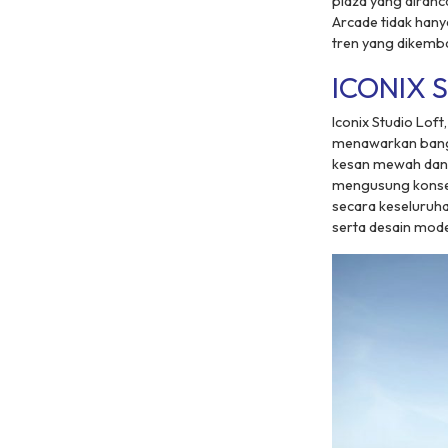
plaza yang diran
Arcade tidak hany
tren yang dikemba
ICONIX S
Iconix Studio Lof
menawarkan bangun
kesan mewah dan m
mengusung konsep
secara keseluruha
serta desain mod