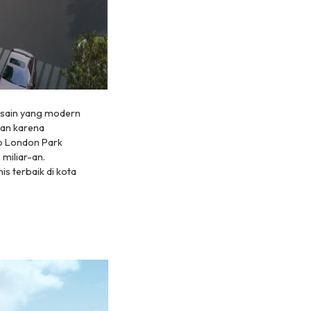
esain yang modern
kan karena
ko London Park
miliar-an.
 terbaik di kota