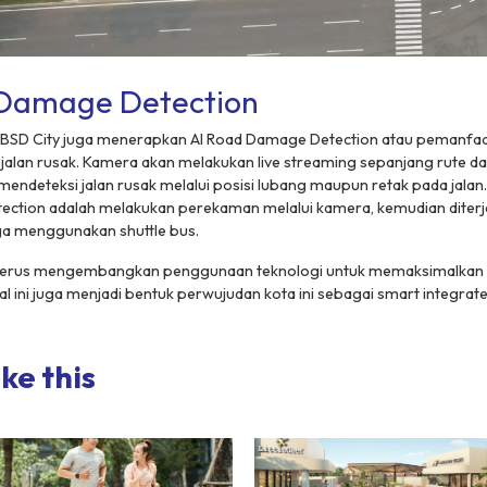
 Damage Detection
 BSD City juga menerapkan AI Road Damage Detection atau pemanfaat
 jalan rusak. Kamera akan melakukan live streaming sepanjang rute
 mendeteksi jalan rusak melalui posisi lubang maupun retak pada jalan
ection
adalah melakukan perekaman melalui kamera, kemudian diter
juga menggunakan
shuttle
bus.
ty terus mengembangkan penggunaan teknologi untuk memaksimalkan fa
l ini juga menjadi bentuk perwujudan kota ini sebagai
smart integrated
ke this