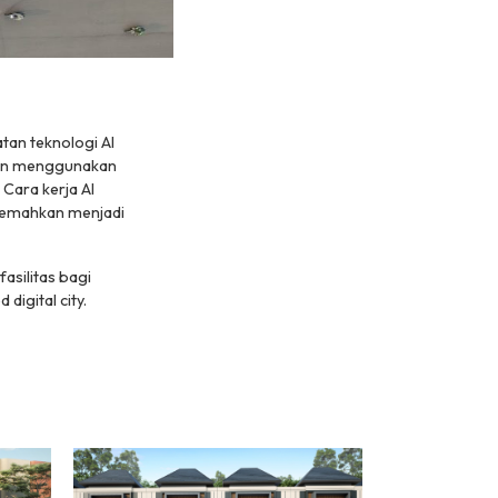
an teknologi AI
 dan menggunakan
. Cara kerja
AI
jemahkan menjadi
silitas bagi
 digital city.