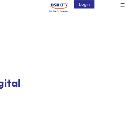
☰
Login
gital