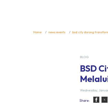
Home
news events
bsd city dorong transform
BLOG
BSD Ci
Melalu
Wednesday, Januar
Share: