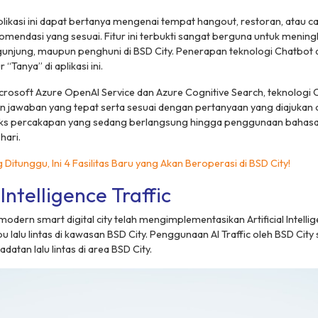
likasi ini dapat bertanya mengenai tempat
hangout
, restoran, atau
c
endasi yang sesuai. Fitur ini terbukti sangat berguna untuk menin
njung, maupun penghuni di BSD City. Penerapan teknologi Chatbot 
 “Tanya” di aplikasi ini.
icrosoft Azure OpenAI Service dan Azure Cognitive Search, teknologi 
 jawaban yang tepat serta sesuai dengan pertanyaan yang diajukan 
s percakapan yang sedang berlangsung hingga penggunaan bahasa
hari.
g Ditunggu, Ini 4 Fasilitas Baru yang Akan Beroperasi di BSD City!
 Intelligence Traffic
odern smart digital city telah mengimplementasikan Artificial Intelligen
pu lalu lintas di kawasan BSD City. Penggunaan AI Traffic oleh BSD Cit
atan lalu lintas di area BSD City.