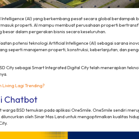
ial Intelligence (AI) yang berkembang pesat secara global berdampak 
 termasuk properti. AI mampu membuat perusahaan properti bertrans
 besar dalam pergerakan bisnis secara keseluruhan.
atan potensi teknologi Artificial Intelligence (AI) sebagai sarana inov
ang seperti manajemen properti, konstruksi, keberlanjutan, dan pen
SD City sebagai
Smart Integrated Digital City
telah menerapkan teknol
nya.
 Living Lagi Trending?
i Chatbot
at warga BSD temukan pada aplikasi OneSmile. OneSmile sendiri meru
diluncurkan oleh Sinar Mas Land untuk mengoptimalkan kualitas hid
ity.