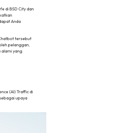
afe
di BSD City dan
gkatkan
dapat Anda
Chatbot tersebut
oleh pelanggan,
 alami yang
ce (AI) Traffic di
y sebagai upaya