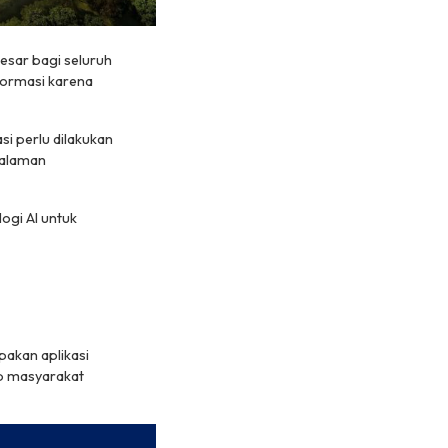
besar bagi seluruh
formasi karena
asi perlu dilakukan
galaman
ogi AI untuk
pakan aplikasi
up masyarakat