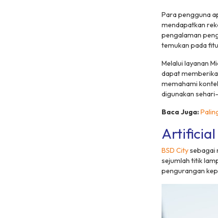
Para pengguna ap
mendapatkan rekom
pengalaman pengu
temukan pada fitur
Melalui layanan M
dapat memberikan
memahami kontek
digunakan sehari-
Baca Juga:
Palin
Artificial
BSD City
sebagai m
sejumlah titik lam
pengurangan kepad