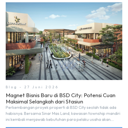
City, berolahraga rutin bisa dinikmati langsung di lingkungan
sekitar yang rindang, estetik, dan menenangkan. Sebagai
kawasan township terpadu, BSD City terus bertransformasi
menjadi area hunian modern yang sangat mendukung […]
Blog - 27 Juni 2026
Magnet Bisnis Baru di BSD City: Potensi Cuan
Maksimal Selangkah dari Stasiun
Perkembangan proyek properti di BSD City seolah tidak ada
habisnya. Bersama Sinar Mas Land, kawasan township mandiri
ini kembali menjawab kebutuhan para pelaku usaha akan
ruang komersial yang menjanjikan lewat kehadiran Wander