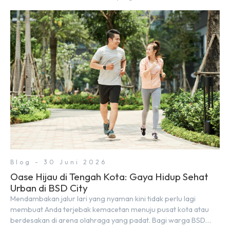
autentik, konsep visual yang estetik, serta atmosfer yang
nyaman, baik untuk produktif bekerja (WFC) maupun sekadar
bersantai bersama orang terdekat. Kabar baiknya, deretan
kafe hits ini tersebar di lokasi-lokasi strategis yang sangat […]
Blog - 30 Juni 2026
Oase Hijau di Tengah Kota: Gaya Hidup Sehat
Urban di BSD City
Mendambakan jalur lari yang nyaman kini tidak perlu lagi
membuat Anda terjebak kemacetan menuju pusat kota atau
berdesakan di arena olahraga yang padat. Bagi warga BSD