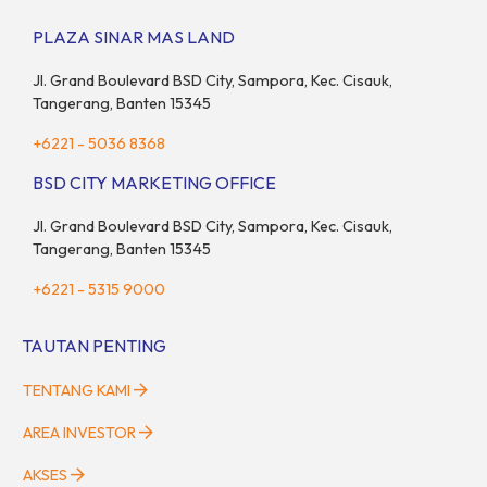
mencukupi kebutuhan keluarga inti (pasangan dan anak)
sekaligus menyokong orang tua di waktu bersamaan.
PLAZA SINAR MAS LAND
Fenomena urban ini kian marak di kota-kota besar, termasuk di
kawasan berkembang […]
Jl. Grand Boulevard BSD City, Sampora, Kec. Cisauk,
Tangerang, Banten 15345
+6221 - 5036 8368
BSD CITY MARKETING OFFICE
Jl. Grand Boulevard BSD City, Sampora, Kec. Cisauk,
Tangerang, Banten 15345
+6221 - 5315 9000
TAUTAN PENTING
TENTANG KAMI
AREA INVESTOR
AKSES