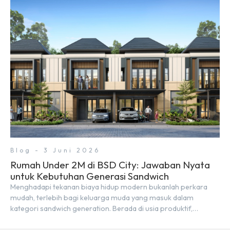
Alley Walk. Ruko terbaru di BSD City ini datang dengan
keunggulan geografis yang sangat strategis. Letaknya
menempel langsung dengan dua pusat pergerakan massa […]
Blog - 3 Juni 2026
Rumah Under 2M di BSD City: Jawaban Nyata
untuk Kebutuhan Generasi Sandwich
Menghadapi tekanan biaya hidup modern bukanlah perkara
mudah, terlebih bagi keluarga muda yang masuk dalam
kategori sandwich generation. Berada di usia produktif,
kelompok ini memikul tanggung jawab finansial ganda: