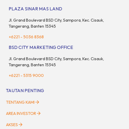
sekaligus menyokong orang tua di waktu bersamaan.
PLAZA SINAR MAS LAND
Fenomena urban ini kian marak di kota-kota besar, termasuk di
kawasan berkembang […]
Jl. Grand Boulevard BSD City, Sampora, Kec. Cisauk,
Tangerang, Banten 15345
+6221 - 5036 8368
BSD CITY MARKETING OFFICE
Jl. Grand Boulevard BSD City, Sampora, Kec. Cisauk,
Tangerang, Banten 15345
+6221 - 5315 9000
TAUTAN PENTING
TENTANG KAMI
AREA INVESTOR
AKSES