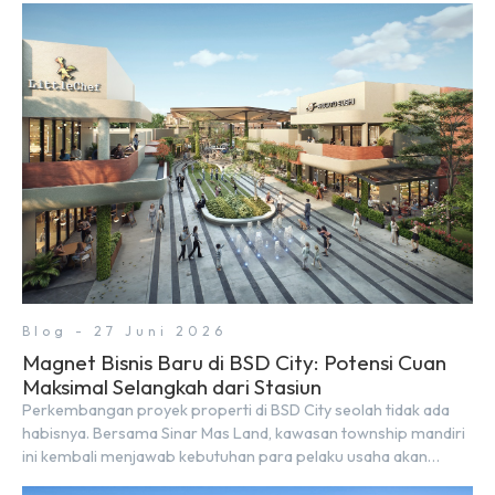
sekitar yang rindang, estetik, dan menenangkan. Sebagai
kawasan township terpadu, BSD City terus bertransformasi
menjadi area hunian modern yang sangat mendukung […]
Blog - 27 Juni 2026
Magnet Bisnis Baru di BSD City: Potensi Cuan
Maksimal Selangkah dari Stasiun
Perkembangan proyek properti di BSD City seolah tidak ada
habisnya. Bersama Sinar Mas Land, kawasan township mandiri
ini kembali menjawab kebutuhan para pelaku usaha akan
ruang komersial yang menjanjikan lewat kehadiran Wander