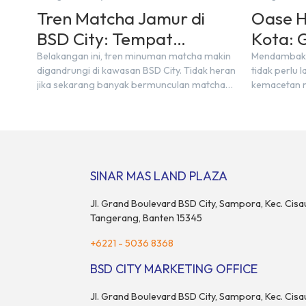
Tren Matcha Jamur di
Oase H
BSD City: Tempat
Kota: 
Nongkrong Estetik Dekat
Urban 
Belakangan ini, tren minuman matcha makin
Mendambakan
digandrungi di kawasan BSD City. Tidak heran
tidak perlu
Hunian
jika sekarang banyak bermunculan matcha
kemacetan m
cafe baru yang menawarkan menu autentik,
berdesakan 
konsep visual yang estetik, serta atmosfer
Bagi warga B
yang nyaman, baik untuk produktif bekerja
dinikmati la
(WFC) maupun sekadar bersantai bersama
rindang, es
orang terdekat. Kabar baiknya, deretan kafe
kawasan tow
hits ini tersebar di lokasi-lokasi strategis yang
bertransfor
SINAR MAS LAND PLAZA
sangat […]
modern yan
Jl. Grand Boulevard BSD City, Sampora, Kec. Cisa
Tangerang, Banten 15345
+6221 - 5036 8368
BSD CITY MARKETING OFFICE
Jl. Grand Boulevard BSD City, Sampora, Kec. Cisa