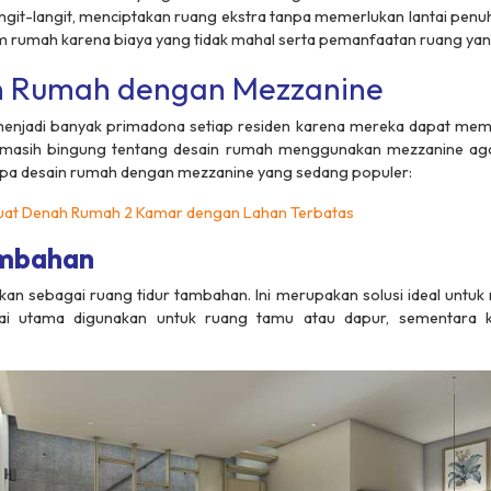
angit-langit, menciptakan ruang ekstra tanpa memerlukan lantai penu
rumah karena biaya yang tidak mahal serta pemanfaatan ruang yang
n Rumah dengan Mezzanine
njadi banyak primadona setiap residen karena mereka dapat mem
asih bingung tentang desain rumah menggunakan mezzanine agar te
erapa desain rumah dengan mezzanine yang sedang populer:
at Denah Rumah 2 Kamar dengan Lahan Terbatas
ambahan
kan sebagai ruang tidur tambahan. Ini merupakan solusi ideal untu
ai utama digunakan untuk ruang tamu atau dapur, sementara k