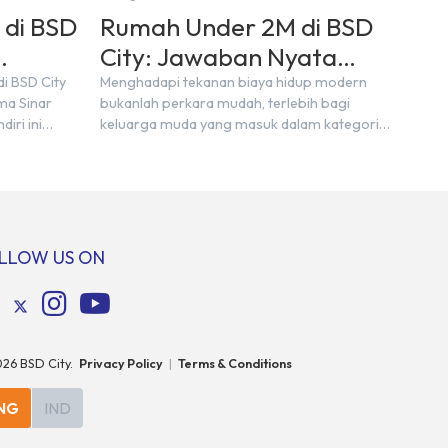
 di BSD
Rumah Under 2M di BSD
City: Jawaban Nyata
h dari
untuk Kebutuhan
i BSD City
Menghadapi tekanan biaya hidup modern
ma Sinar
bukanlah perkara mudah, terlebih bagi
Generasi Sandwich
iri ini
keluarga muda yang masuk dalam kategori
ra pelaku
sandwich generation. Berada di usia
g
produktif, kelompok ini memikul tanggung
der Alley
jawab finansial ganda: mencukupi kebutuhan
i datang
keluarga inti (pasangan dan anak) sekaligus
ng sangat
menyokong orang tua di waktu bersamaan.
angsung
Fenomena urban ini kian marak di kota-kota
LLOW US ON
assa […]
besar, termasuk di kawasan berkembang […]
026
BSD City.
Privacy Policy
|
Terms & Conditions
NG
IND