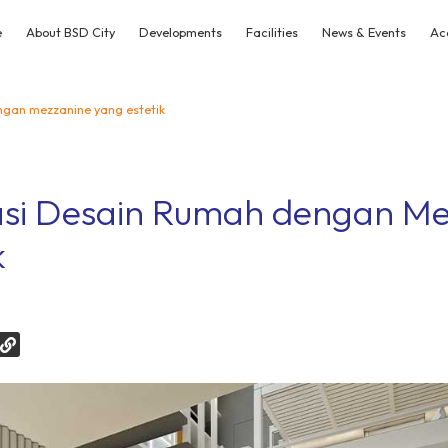
e
About BSD City
Developments
Facilities
News & Events
Ac
gan mezzanine yang estetik
i Desain Rumah dengan Me
k