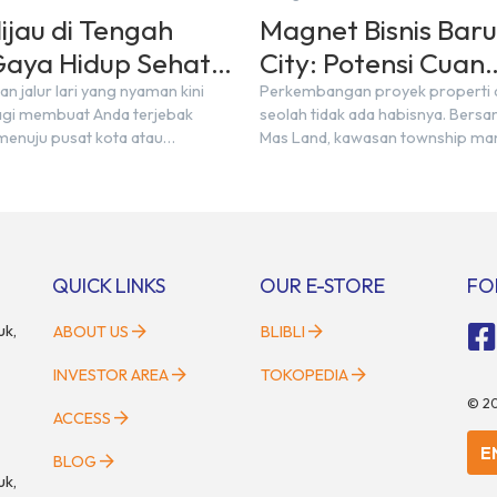
ijau di Tengah
Magnet Bisnis Baru
Gaya Hidup Sehat
City: Potensi Cuan
di BSD City
Maksimal Selangka
 jalur lari yang nyaman kini
Perkembangan proyek properti d
 lagi membuat Anda terjebak
seolah tidak ada habisnya. Bersa
Stasiun
enuju pusat kota atau
Mas Land, kawasan township mand
di arena olahraga yang padat.
kembali menjawab kebutuhan pa
SD City, berolahraga rutin bisa
usaha akan ruang komersial yan
ngsung di lingkungan sekitar yang
menjanjikan lewat kehadiran Wan
tetik, dan menenangkan. Sebagai
Walk. Ruko terbaru di BSD City in
nship terpadu, BSD City terus
dengan keunggulan geografis ya
masi menjadi area hunian
strategis. Letaknya menempel l
QUICK LINKS
OUR E-STORE
FO
g sangat mendukung […]
dengan dua pusat pergerakan m
uk,
ABOUT US
BLIBLI
INVESTOR AREA
TOKOPEDIA
©
2
ACCESS
E
BLOG
uk,