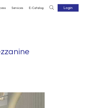
Login
cess
Services
E-Catalog
zzanine