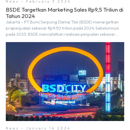
News - February 3 2024
BSDE Targetkan Marketing Sales Rp9,5 Triliun di
Tahun 2024
Jakarta – PT Bumi Serpong Damai Tbk (BSDE) menargetkan
prapenjualan sebesar Rp9,50 triliun pada 2024. Sebelumnya
pada 2023, BSDE mencatatkan realisasi penjualan sebesar
Rp9,50 triliun yang melampaui target prapenjualan sebesar
Rp8,80 triliun. Menurut Direktur BSDE Hermawan Wijaya
menghadapi 2024, kondisi ekonomi global maupun nasional
dapat memengaruhi pertimbangan masyarakat untuk
membeli rumah maupun investasi di sektor […]
News - January 14 2024