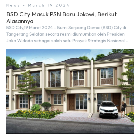
News - March 19 2024
BSD City Masuk PSN Baru Jokowi, Berikut
Alasannya
BSD City,19 Maret 2024 – Bumi Serpong Damai (BSD) City di
Tangerang Selatan secara resmi diumumkan oleh Presiden
Joko Widodo sebagai salah satu Proyek Strategis Nasional
(PSN) yang baru. Pengumuman ini dibuat oleh Menteri
Koordinator Bidang Perekonomian, Airlangga Hartarto, setelah
Rapat Terbatas (ratas) bersama Jokowi di Istana Kepresidenan
pada hari Senin, 18 Maret 2024. Selain […]