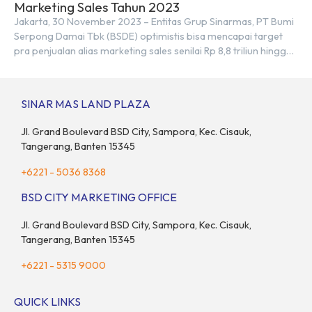
Marketing Sales Tahun 2023
Jakarta, 30 November 2023 – Entitas Grup Sinarmas, PT Bumi
Serpong Damai Tbk (BSDE) optimistis bisa mencapai target
pra penjualan alias marketing sales senilai Rp 8,8 triliun hingga
tutup 2023. Direktur Bumi Serpong Damai Hermawan Wijaya
menjelaskan dengan pencapain per September 2023 dan
adanya insentif PPN DTP, BSDE optimistis bisa melampaui
SINAR MAS LAND PLAZA
target. “Kami yakin target […]
Jl. Grand Boulevard BSD City, Sampora, Kec. Cisauk,
Tangerang, Banten 15345
+6221 - 5036 8368
BSD CITY MARKETING OFFICE
Jl. Grand Boulevard BSD City, Sampora, Kec. Cisauk,
Tangerang, Banten 15345
+6221 - 5315 9000
QUICK LINKS