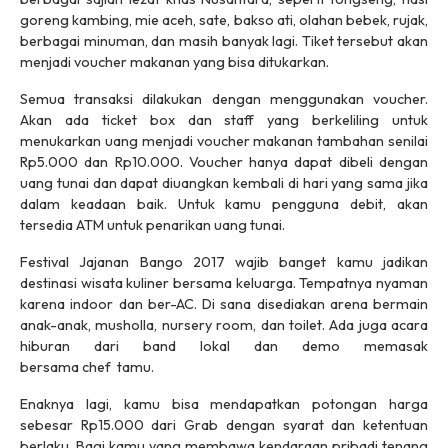
goreng kambing, mie aceh, sate, bakso ati, olahan bebek, rujak,
berbagai minuman, dan masih banyak lagi. Tiket tersebut akan
menjadi voucher makanan yang bisa ditukarkan.
Semua transaksi dilakukan dengan menggunakan voucher.
Akan ada
ticket box
dan staff yang berkeliling untuk
menukarkan uang menjadi voucher makanan tambahan senilai
Rp5.000 dan Rp10.000. Voucher hanya dapat dibeli dengan
uang tunai dan dapat diuangkan kembali di hari yang sama jika
dalam keadaan baik. Untuk kamu pengguna debit, akan
tersedia ATM untuk penarikan uang tunai.
Festival Jajanan Bango 2017 wajib banget kamu jadikan
destinasi wisata kuliner bersama keluarga. Tempatnya nyaman
karena
indoor
dan ber-AC. Di sana disediakan arena bermain
anak-anak, musholla,
nursery room,
dan toilet. Ada juga acara
hiburan dari band lokal dan demo memasak
bersama
chef
tamu.
Enaknya lagi, kamu bisa mendapatkan potongan harga
sebesar Rp15.000 dari Grab dengan syarat dan ketentuan
berlaku. Bagi kamu yang membawa kendaraan pribadi tenang