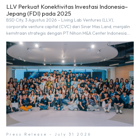
LLV Perkuat Konektivitas Investasi Indonesia–
Jepang (FDI) pada 2025
BSD City, 3 Agustus 2026 – Living Lab Ventures (LLV),
corporate venture capital (CVC) dari Sinar Mas Land, menjalin
kemitraan strategis dengan PT Nihon M&A Center Indonesia
(NMAI), bagian dari Nihon M&A Center Holdings Inc. Kemitraan
tersebut ditandai dengan penandatanganan Memorandum of
Understanding (MoU) oleh Bayu Seto (Partner at Living Lab
Ventures) dan Kosuke Kawata […]
Press Release - July 31 2026