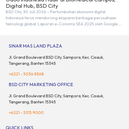
Digital Hub, BSD City
BSD City, 30 Juli 2026 – Pertumbuhan ekonomi digital
Indonesia terus mendorong ekspansi berbagai perusahaan
teknologi global. Laporan e-Conomy SEA 2025 oleh Google,
Temasek, dan Bain & Company menempatkan Indonesia
sebagai salah satu pasar digital terbesar di Asia Tenggara
dengan nilai ekonomi hampir mencapai US$100 miliar, tumbuh
SINAR MAS LAND PLAZA
sebesar 14% dibandingkan dengan tahun sebelumnya. Kondisi
ini […]
Jl. Grand Boulevard BSD City, Sampora, Kec. Cisauk,
Tangerang, Banten 15345
+6221 - 5036 8368
BSD CITY MARKETING OFFICE
Jl. Grand Boulevard BSD City, Sampora, Kec. Cisauk,
Tangerang, Banten 15345
+6221 - 5315 9000
QUICK LINKS