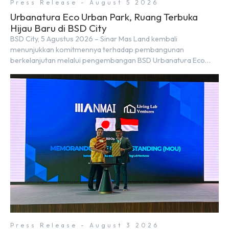
Press Release - August 5 2026
Urbanatura Eco Urban Park, Ruang Terbuka
Hijau Baru di BSD City
BSD City, 5 Agustus 2026 – Sinar Mas Land kembali
menunjukkan komitmennya terhadap pembangunan
berkelanjutan melalui pengembangan BSD Urbanatura Eco
Urban Park, sebuah ruang terbuka hijau multifungsi dengan
jalur sungai sepanjang 1,5 km yang dikelilingi lanskap tropis
rimbun di BSD City yang sebelumnya dikenal sebagai Green
Pathway. Transformasi ini merupakan bagian dari upaya
perusahaan untuk […]
Press Release - August 3 2026