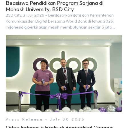
Beasiswa Pendidikan Program Sarjana di
Monash University, BSD City
BSD City, 31 Juli 2026 – Berdasarkan data dari Kementerian
Komunikasi dan Digital bersama World Bank di tahun 2025,
Indonesia diperkirakan masih membutuhkan sekitar 3 juta
talenta digital hingga tahun 2030 atau setara dengan 600 ribu
tenaga digital baru setiap tahunnya untuk mendukung
percepatan transformasi digital di berbagai sektor strategis.
Kebutuhan tersebut menjadikan pengembangan sumber daya
[…]
Press Release - July 30 2026
Odoo Indonesia Hadir di Biomedical Campus,