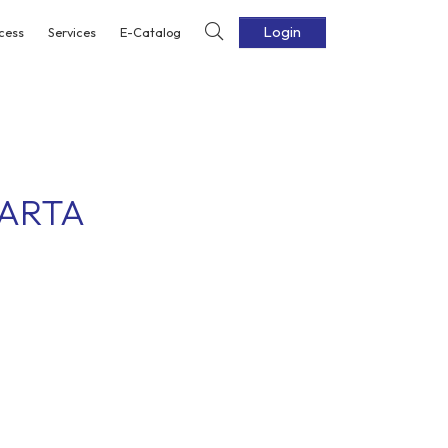
Login
cess
Services
E-Catalog
KARTA