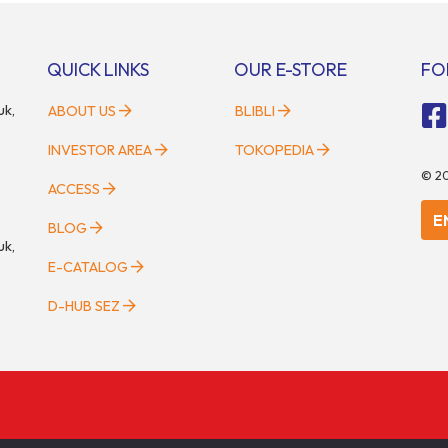
gi para pecinta otomotif, GIIAS
berlangsung selama tiga hari pen
i tempat berkumpulnya
pada 2 hingga 4 Mei 2025. Disel
n pelaku industri untuk menjalin
oleh Parentstory dan […]
QUICK LINKS
OUR E-STORE
FO
uk,
ABOUT US
BLIBLI
INVESTOR AREA
TOKOPEDIA
©
2
ACCESS
E
BLOG
uk,
E-CATALOG
D-HUB SEZ