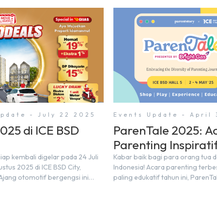
pdate - July 22 2025
Events Update - April
2025 di ICE BSD
ParenTale 2025: A
Parenting Inspirati
di BSD City!
iap kembali digelar pada 24 Juli
Kabar baik bagi para orang tua 
stus 2025 di ICE BSD City,
Indonesia! Acara parenting terbe
Ajang otomotif bergengsi ini
paling edukatif tahun ini, ParenTa
ilkan lebih dari 60 merek mobil,
akan segera diselenggarakan di 
motor, serta ratusan industri
kawasan modern dan inovatif BSD
Tak hanya menjadi pusat
Bertempat di Hall 5, ICE BSD, acar