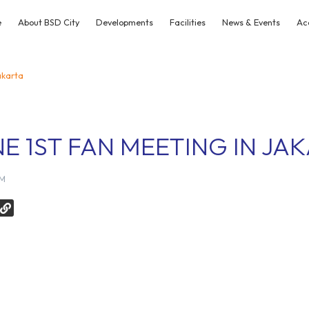
e
About BSD City
Developments
Facilities
News & Events
Ac
akarta
 1ST FAN MEETING IN JA
AM