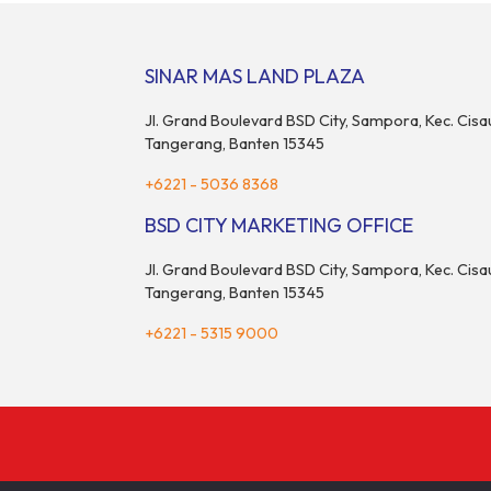
perhatian ba
Partisipasi ini menjadi wujud komitmen Sinar
juga menjad
Mas Land dalam memberikan kemudahan
komunitas da
dan pengalaman berbeda bagi para pencari
[…]
SINAR MAS LAND PLAZA
hunian […]
Jl. Grand Boulevard BSD City, Sampora, Kec. Cisa
Tangerang, Banten 15345
+6221 - 5036 8368
BSD CITY MARKETING OFFICE
Jl. Grand Boulevard BSD City, Sampora, Kec. Cisa
Tangerang, Banten 15345
+6221 - 5315 9000