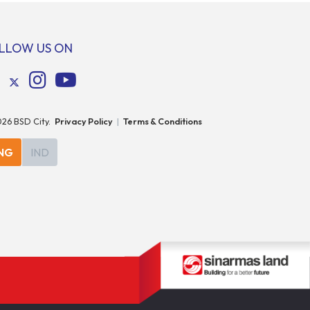
uh, yaitu
ini, Anda dan hewan kesayanganmu bisa
enggarakan
menikmati beragam aktivitas interaktif
bersama komunitas pecinta […]
LLOW US ON
026
BSD City.
Privacy Policy
|
Terms & Conditions
NG
IND