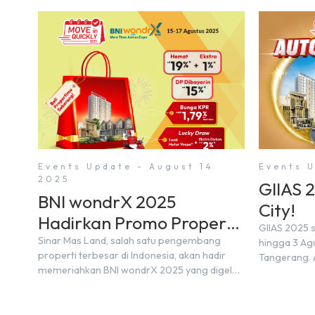
Events Update - August 14
Events U
2025
GIIAS 
BNI wondrX 2025
City!
Hadirkan Promo Properti
GIIAS 2025 s
& Hadiah Eksklusif
Sinar Mas Land, salah satu pengembang
hingga 3 Agu
properti terbesar di Indonesia, akan hadir
Tangerang. 
memeriahkan BNI wondrX 2025 yang digelar
akan menamp
pada 15–17 Agustus 2025 di Indonesia
20-an merek 
Convention Exhibition (ICE) BSD City,
pendukung. 
tepatnya di Hall 9, Booth Sinar Mas Land.