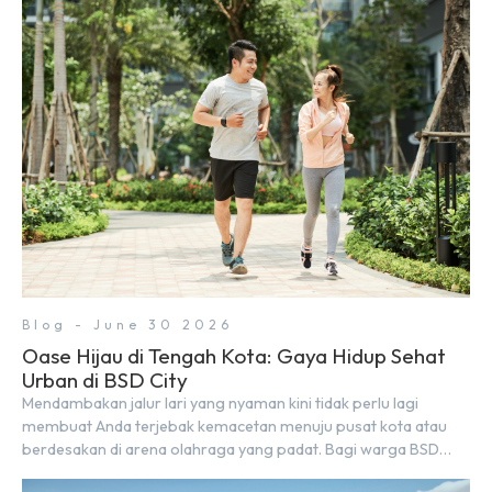
nyaman, baik untuk produktif bekerja (WFC) maupun sekadar
bersantai bersama orang terdekat. Kabar baiknya, deretan
kafe hits ini tersebar di lokasi-lokasi strategis yang sangat […]
Blog - June 30 2026
Oase Hijau di Tengah Kota: Gaya Hidup Sehat
Urban di BSD City
Mendambakan jalur lari yang nyaman kini tidak perlu lagi
membuat Anda terjebak kemacetan menuju pusat kota atau
berdesakan di arena olahraga yang padat. Bagi warga BSD
City, berolahraga rutin bisa dinikmati langsung di lingkungan