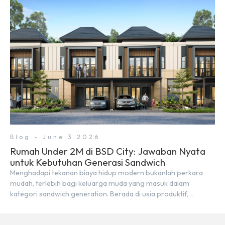
keunggulan geografis yang sangat strategis. Letaknya
menempel langsung dengan dua pusat pergerakan massa […]
Blog - June 3 2026
Rumah Under 2M di BSD City: Jawaban Nyata
untuk Kebutuhan Generasi Sandwich
Menghadapi tekanan biaya hidup modern bukanlah perkara
mudah, terlebih bagi keluarga muda yang masuk dalam
kategori sandwich generation. Berada di usia produktif,
kelompok ini memikul tanggung jawab finansial ganda:
mencukupi kebutuhan keluarga inti (pasangan dan anak)