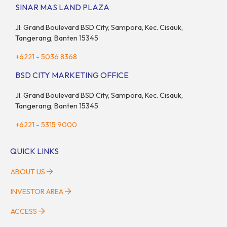
sekaligus menyokong orang tua di waktu bersamaan.
SINAR MAS LAND PLAZA
Fenomena urban ini kian marak di kota-kota besar, termasuk di
kawasan berkembang […]
Jl. Grand Boulevard BSD City, Sampora, Kec. Cisauk,
Tangerang, Banten 15345
+6221 - 5036 8368
BSD CITY MARKETING OFFICE
Jl. Grand Boulevard BSD City, Sampora, Kec. Cisauk,
Tangerang, Banten 15345
+6221 - 5315 9000
QUICK LINKS
ABOUT US
INVESTOR AREA
ACCESS