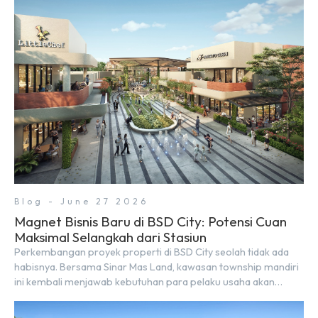
sekitar yang rindang, estetik, dan menenangkan. Sebagai
kawasan township terpadu, BSD City terus bertransformasi
menjadi area hunian modern yang sangat mendukung […]
Blog - June 27 2026
Magnet Bisnis Baru di BSD City: Potensi Cuan
Maksimal Selangkah dari Stasiun
Perkembangan proyek properti di BSD City seolah tidak ada
habisnya. Bersama Sinar Mas Land, kawasan township mandiri
ini kembali menjawab kebutuhan para pelaku usaha akan
ruang komersial yang menjanjikan lewat kehadiran Wander
Alley Walk. Ruko terbaru di BSD City ini datang dengan