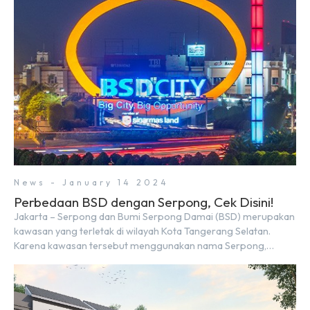
menghadapi 2024, kondisi ekonomi global maupun nasional
dapat memengaruhi pertimbangan masyarakat untuk
membeli rumah maupun investasi di sektor […]
News - January 14 2024
Perbedaan BSD dengan Serpong, Cek Disini!
Jakarta – Serpong dan Bumi Serpong Damai (BSD) merupakan
kawasan yang terletak di wilayah Kota Tangerang Selatan.
Karena kawasan tersebut menggunakan nama Serpong,
mungkin banyak di antara kita yang mengira kedua wilayah ini
merupakan tempat yang sama. Padahal anggapan tersebut
kurang tepat. Sebab Serpong dan BSD merupakan dua
kawasan yang berbeda. Berikut penjelasannya. Baca Juga: […]