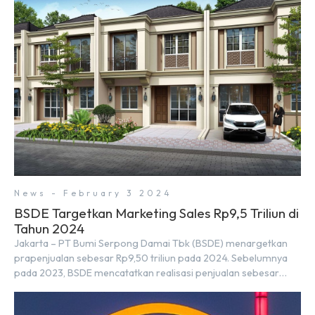
Rapat Terbatas (ratas) bersama Jokowi di Istana Kepresidenan
pada hari Senin, 18 Maret 2024. Selain […]
News - February 3 2024
BSDE Targetkan Marketing Sales Rp9,5 Triliun di
Tahun 2024
Jakarta – PT Bumi Serpong Damai Tbk (BSDE) menargetkan
prapenjualan sebesar Rp9,50 triliun pada 2024. Sebelumnya
pada 2023, BSDE mencatatkan realisasi penjualan sebesar
Rp9,50 triliun yang melampaui target prapenjualan sebesar
Rp8,80 triliun. Menurut Direktur BSDE Hermawan Wijaya