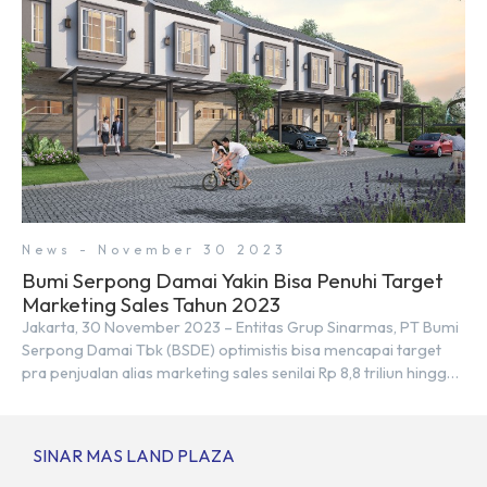
News - November 30 2023
Bumi Serpong Damai Yakin Bisa Penuhi Target
Marketing Sales Tahun 2023
Jakarta, 30 November 2023 – Entitas Grup Sinarmas, PT Bumi
Serpong Damai Tbk (BSDE) optimistis bisa mencapai target
pra penjualan alias marketing sales senilai Rp 8,8 triliun hingga
tutup 2023. Direktur Bumi Serpong Damai Hermawan Wijaya
menjelaskan dengan pencapain per September 2023 dan
adanya insentif PPN DTP, BSDE optimistis bisa melampaui
SINAR MAS LAND PLAZA
target. “Kami yakin target […]