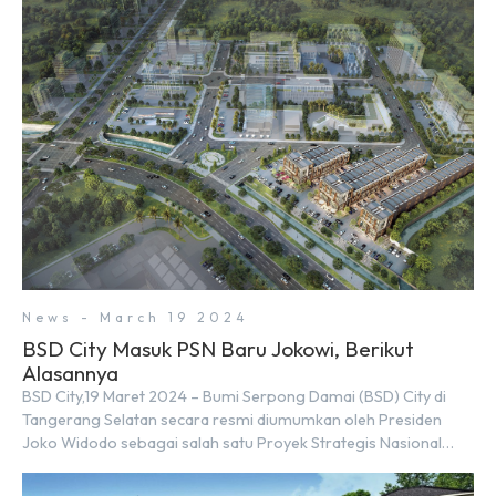
News - March 19 2024
BSD City Masuk PSN Baru Jokowi, Berikut
Alasannya
BSD City,19 Maret 2024 – Bumi Serpong Damai (BSD) City di
Tangerang Selatan secara resmi diumumkan oleh Presiden
Joko Widodo sebagai salah satu Proyek Strategis Nasional
(PSN) yang baru. Pengumuman ini dibuat oleh Menteri
Koordinator Bidang Perekonomian, Airlangga Hartarto, setelah