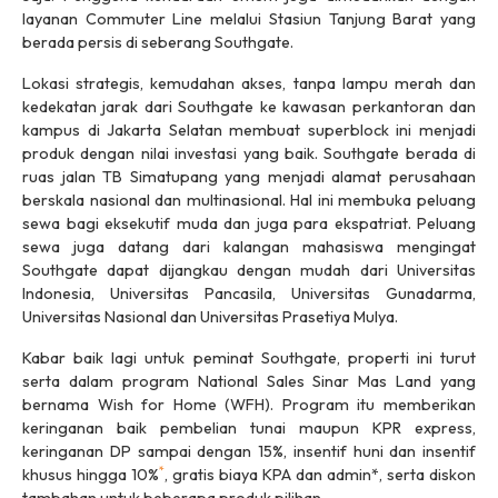
layanan Commuter Line melalui Stasiun Tanjung Barat yang
berada persis di seberang Southgate.
Lokasi strategis, kemudahan akses, tanpa lampu merah dan
kedekatan jarak dari Southgate ke kawasan perkantoran dan
kampus di Jakarta Selatan membuat
superblock
ini menjadi
produk dengan nilai investasi yang baik. Southgate berada di
ruas jalan TB Simatupang yang menjadi alamat perusahaan
berskala nasional dan multinasional. Hal ini membuka peluang
sewa bagi eksekutif muda dan juga para ekspatriat. Peluang
sewa juga datang dari kalangan mahasiswa mengingat
Southgate dapat dijangkau dengan mudah dari Universitas
Indonesia, Universitas Pancasila, Universitas Gunadarma,
Universitas Nasional dan Universitas Prasetiya Mulya.
Kabar baik lagi untuk peminat Southgate, properti ini turut
serta dalam program National Sales Sinar Mas Land yang
bernama Wish for Home (WFH). Program itu memberikan
keringanan baik pembelian tunai maupun KPR express,
keringanan DP sampai dengan 15%, insentif huni dan insentif
*
khusus hingga 10%
, gratis biaya KPA dan admin*, serta diskon
tambahan untuk beberapa produk pilihan.