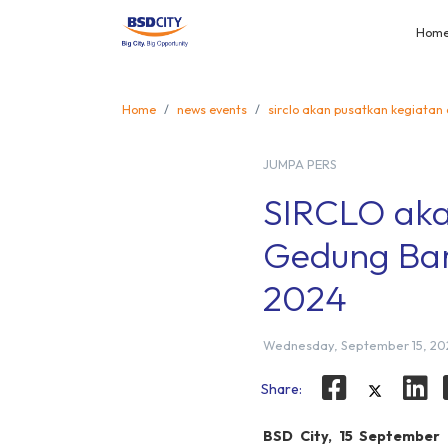
Hom
Home
news events
sirclo akan pusatkan kegiatan 
JUMPA PERS
SIRCLO aka
Gedung Baru
2024
Wednesday, September 15, 20
Share:
BSD City, 15 September