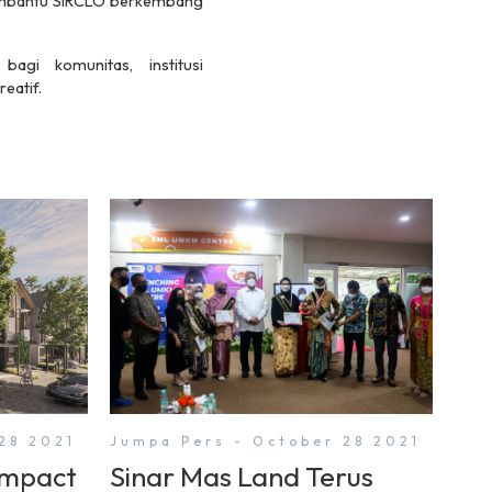
 membantu SIRCLO berkembang
gi komunitas, institusi
eatif.
28 2021
Jumpa Pers - October 28 2021
ompact
Sinar Mas Land Terus