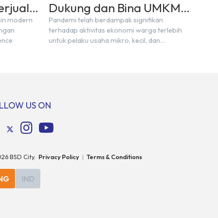
erjual
Dukung dan Bina UMKM
Melalui Peluncuran SML
ain modern
Pandemi telah berdampak signifikan
engan
terhadap aktivitas ekonomi warga terlebih
UMKM Centre
ence
untuk pelaku usaha mikro, kecil, dan
menengah
LLOW US ON
026
BSD City.
Privacy Policy
|
Terms & Conditions
NG
IND