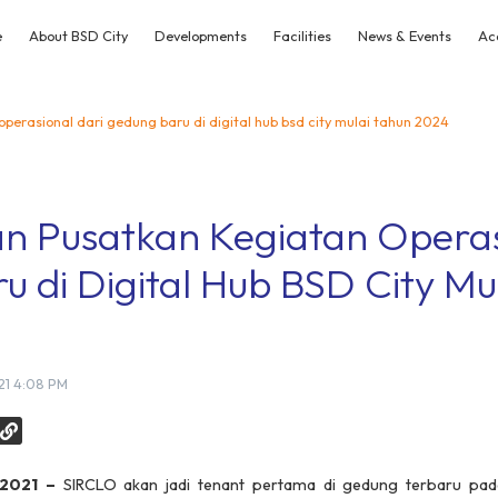
e
About BSD City
Developments
Facilities
News & Events
Ac
operasional dari gedung baru di digital hub bsd city mulai tahun 2024
n Pusatkan Kegiatan Operas
 di Digital Hub BSD City Mu
21 4:08 PM
 2021 –
SIRCLO akan jadi
tenant
pertama di gedung terbaru pad