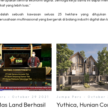
 merupakan sentral ekonomi digital. Semoga kerja sama ini dapat
at yang lebih luas.”
dalah sebuah kawasan seluas 25 hektare yang ditujukan ba
rusahaan multinasional yang bergerak di bidang industri digital dan kr
ers - October 29 2021
Jumpa Pers - October 
Mas Land Berhasil
Yuthica, Hunian C