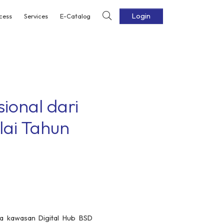
Login
cess
Services
E-Catalog
ional dari
lai Tahun
a kawasan Digital Hub BSD