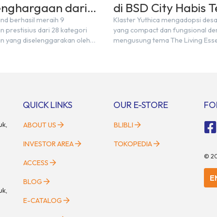
enghargaan dari
di BSD City Habis T
sclosure Awards
dalam Sehari
nd berhasil meraih 9
Klaster Yuthica mengadopsi des
prestisius dari 28 kategori
yang compact dan fungsional d
 yang diselenggarakan oleh
mengusung tema The Living Ess
erty Awards 2021
QUICK LINKS
OUR E-STORE
FO
uk,
ABOUT US
BLIBLI
INVESTOR AREA
TOKOPEDIA
©
2
ACCESS
E
BLOG
uk,
E-CATALOG