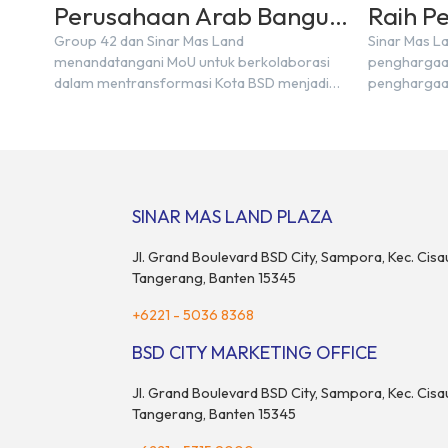
Perusahaan Arab Bangun
Raih P
Smart City
ESG Di
Group 42 dan Sinar Mas Land
Sinar Mas La
menandatangani MoU untuk berkolaborasi
penghargaan 
2021
dalam mentransformasi Kota BSD menjadi
penghargaan
smart city di Indonesia.
Golden Prop
SINAR MAS LAND PLAZA
Jl. Grand Boulevard BSD City, Sampora, Kec. Cisa
Tangerang, Banten 15345
+6221 - 5036 8368
BSD CITY MARKETING OFFICE
Jl. Grand Boulevard BSD City, Sampora, Kec. Cisa
Tangerang, Banten 15345