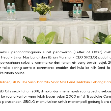
elalui penandatanganan surat penawaran (Letter of Offer) oleh
 Head – Sinar Mas Land) dan (Brian Marshal - CEO SIRCLO) pada ha
perusahaan solusi
e-commerce
dari tanah air yang berdiri sejak
 toko daring serta
e-commerce enabler
dari hulu ke hilir (
end-to
ke ranah
online
.
 Kuliner, GION The Sushi Bar Milik Sinar Mas Land Hadirkan Cabang Baru
SD City sejak tahun 2018, dimulai dari menempati ruang usaha selua
2
i ke ruang kantor yang lebih besar yakni 2.000 m
di Traveloka Cam
s perusahaan, SIRCLO memutuskan untuk menempati gedung baru di 