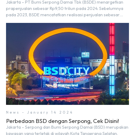
Jakarta – PT Bumi Serpong Damai Tbk (BSDE) menargetkan
prapenjualan sebesar Rp9,50 triliun pada 2024. Sebelumnya
pada 2023, BSDE mencatatkan realisasi penjualan sebesar
Rp9,50 triliun yang melampaui target prapenjualan sebesar
Rp8,80 triliun. Menurut Direktur BSDE Hermawan Wijaya
menghadapi 2024, kondisi ekonomi global maupun nasional
dapat memengaruhi pertimbangan masyarakat untuk
membeli rumah maupun investasi di sektor […]
News - January 14 2024
Perbedaan BSD dengan Serpong, Cek Disini!
Jakarta – Serpong dan Bumi Serpong Damai (BSD) merupakan
kawasan yang terletak di wilayah Kota Tangerang Selatan.