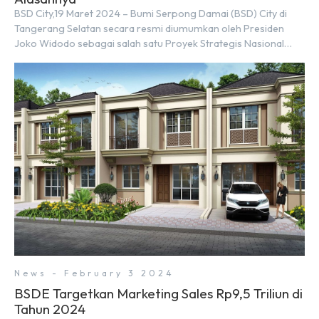
BSD City,19 Maret 2024 – Bumi Serpong Damai (BSD) City di
Tangerang Selatan secara resmi diumumkan oleh Presiden
Joko Widodo sebagai salah satu Proyek Strategis Nasional
(PSN) yang baru. Pengumuman ini dibuat oleh Menteri
Koordinator Bidang Perekonomian, Airlangga Hartarto, setelah
Rapat Terbatas (ratas) bersama Jokowi di Istana Kepresidenan
pada hari Senin, 18 Maret 2024. Selain […]
News - February 3 2024
BSDE Targetkan Marketing Sales Rp9,5 Triliun di
Tahun 2024