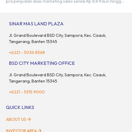
pra penjualan alias marketing sales senilai Rp 8,8 triliun hingga
tutup 2023. Direktur Bumi Serpong Damai Hermawan Wijaya
menjelaskan dengan pencapain per September 2023 dan
adanya insentif PPN DTP, BSDE optimistis bisa melampaui
SINAR MAS LAND PLAZA
target. “Kami yakin target […]
Jl. Grand Boulevard BSD City, Sampora, Kec. Cisauk,
Tangerang, Banten 15345
+6221 - 5036 8368
BSD CITY MARKETING OFFICE
Jl. Grand Boulevard BSD City, Sampora, Kec. Cisauk,
Tangerang, Banten 15345
+6221 - 5315 9000
QUICK LINKS
ABOUT US
INVESTOR AREA