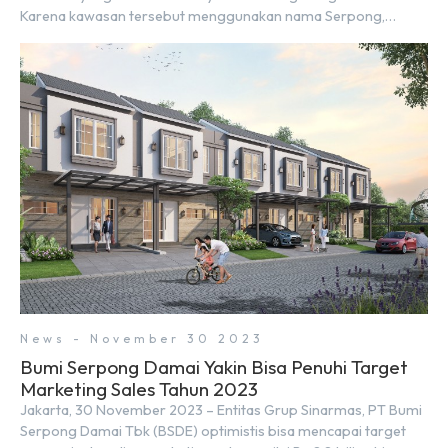
Karena kawasan tersebut menggunakan nama Serpong,
mungkin banyak di antara kita yang mengira kedua wilayah ini
merupakan tempat yang sama. Padahal anggapan tersebut
kurang tepat. Sebab Serpong dan BSD merupakan dua
kawasan yang berbeda. Berikut penjelasannya. Baca Juga: […]
News - November 30 2023
Bumi Serpong Damai Yakin Bisa Penuhi Target
Marketing Sales Tahun 2023
Jakarta, 30 November 2023 – Entitas Grup Sinarmas, PT Bumi
Serpong Damai Tbk (BSDE) optimistis bisa mencapai target