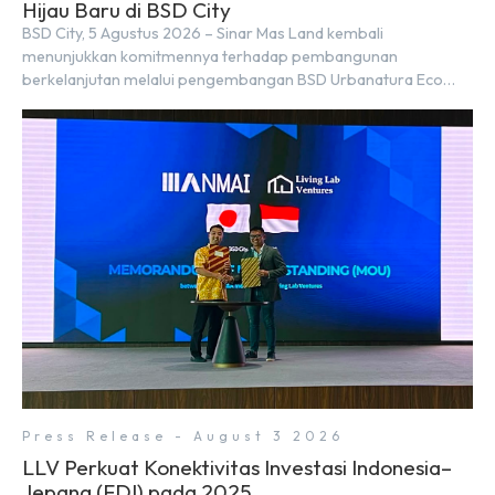
Hijau Baru di BSD City
BSD City, 5 Agustus 2026 – Sinar Mas Land kembali
menunjukkan komitmennya terhadap pembangunan
berkelanjutan melalui pengembangan BSD Urbanatura Eco
Urban Park, sebuah ruang terbuka hijau multifungsi dengan
jalur sungai sepanjang 1,5 km yang dikelilingi lanskap tropis
rimbun di BSD City yang sebelumnya dikenal sebagai Green
Pathway. Transformasi ini merupakan bagian dari upaya
perusahaan untuk […]
Press Release - August 3 2026
LLV Perkuat Konektivitas Investasi Indonesia–
Jepang (FDI) pada 2025