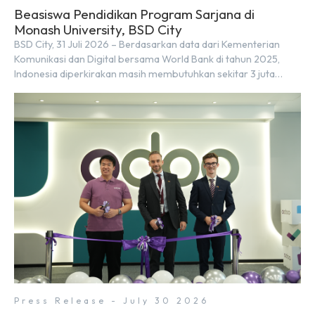
Beasiswa Pendidikan Program Sarjana di
Monash University, BSD City
BSD City, 31 Juli 2026 – Berdasarkan data dari Kementerian
Komunikasi dan Digital bersama World Bank di tahun 2025,
Indonesia diperkirakan masih membutuhkan sekitar 3 juta
talenta digital hingga tahun 2030 atau setara dengan 600 ribu
tenaga digital baru setiap tahunnya untuk mendukung
percepatan transformasi digital di berbagai sektor strategis.
Kebutuhan tersebut menjadikan pengembangan sumber daya
[…]
Press Release - July 30 2026