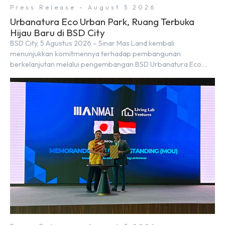
Press Release - August 5 2026
Urbanatura Eco Urban Park, Ruang Terbuka
Hijau Baru di BSD City
BSD City, 5 Agustus 2026 – Sinar Mas Land kembali
menunjukkan komitmennya terhadap pembangunan
berkelanjutan melalui pengembangan BSD Urbanatura Eco
Urban Park, sebuah ruang terbuka hijau multifungsi dengan
jalur sungai sepanjang 1,5 km yang dikelilingi lanskap tropis
rimbun di BSD City yang sebelumnya dikenal sebagai Green
Pathway. Transformasi ini merupakan bagian dari upaya
perusahaan untuk […]