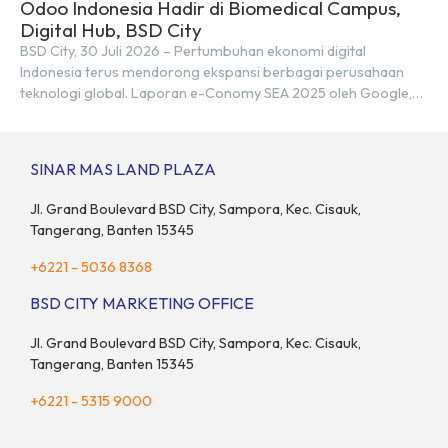
Odoo Indonesia Hadir di Biomedical Campus,
Digital Hub, BSD City
BSD City, 30 Juli 2026 – Pertumbuhan ekonomi digital
Indonesia terus mendorong ekspansi berbagai perusahaan
teknologi global. Laporan e-Conomy SEA 2025 oleh Google,
Temasek, dan Bain & Company menempatkan Indonesia
sebagai salah satu pasar digital terbesar di Asia Tenggara
dengan nilai ekonomi hampir mencapai US$100 miliar, tumbuh
SINAR MAS LAND PLAZA
sebesar 14% dibandingkan dengan tahun sebelumnya. Kondisi
ini […]
Jl. Grand Boulevard BSD City, Sampora, Kec. Cisauk,
Tangerang, Banten 15345
+6221 - 5036 8368
BSD CITY MARKETING OFFICE
Jl. Grand Boulevard BSD City, Sampora, Kec. Cisauk,
Tangerang, Banten 15345
+6221 - 5315 9000