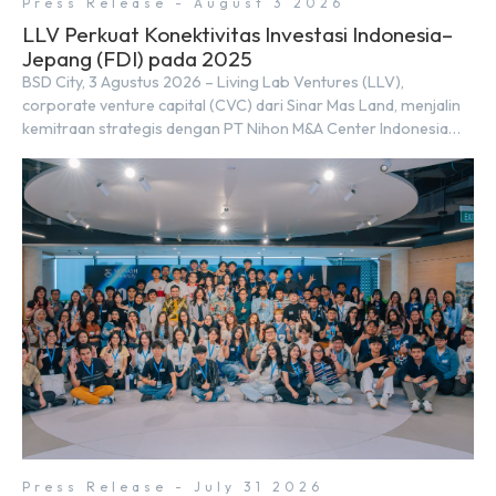
Press Release - August 3 2026
LLV Perkuat Konektivitas Investasi Indonesia–
Jepang (FDI) pada 2025
BSD City, 3 Agustus 2026 – Living Lab Ventures (LLV),
corporate venture capital (CVC) dari Sinar Mas Land, menjalin
kemitraan strategis dengan PT Nihon M&A Center Indonesia
(NMAI), bagian dari Nihon M&A Center Holdings Inc. Kemitraan
tersebut ditandai dengan penandatanganan Memorandum of
Understanding (MoU) oleh Bayu Seto (Partner at Living Lab
Ventures) dan Kosuke Kawata […]
Press Release - July 31 2026