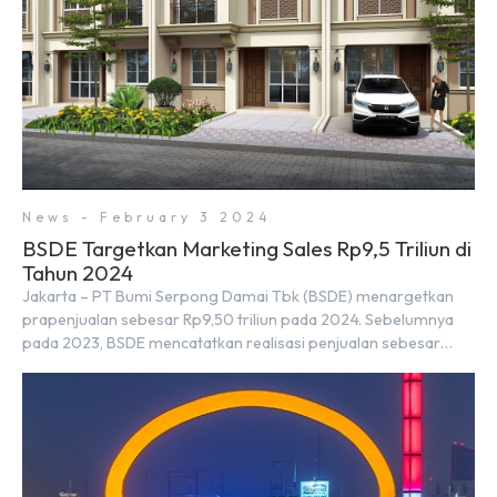
News - February 3 2024
BSDE Targetkan Marketing Sales Rp9,5 Triliun di
Tahun 2024
Jakarta – PT Bumi Serpong Damai Tbk (BSDE) menargetkan
prapenjualan sebesar Rp9,50 triliun pada 2024. Sebelumnya
pada 2023, BSDE mencatatkan realisasi penjualan sebesar
Rp9,50 triliun yang melampaui target prapenjualan sebesar
Rp8,80 triliun. Menurut Direktur BSDE Hermawan Wijaya
menghadapi 2024, kondisi ekonomi global maupun nasional
dapat memengaruhi pertimbangan masyarakat untuk
membeli rumah maupun investasi di sektor […]