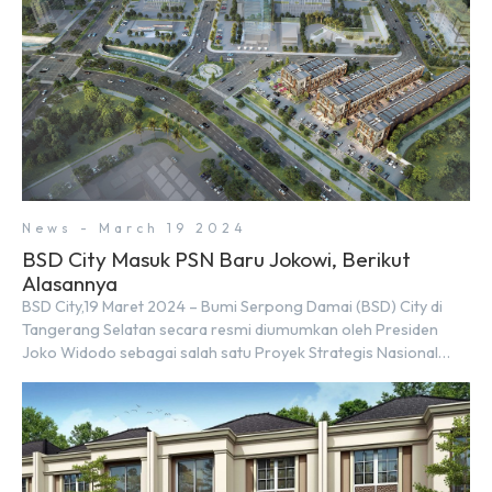
News - March 19 2024
BSD City Masuk PSN Baru Jokowi, Berikut
Alasannya
BSD City,19 Maret 2024 – Bumi Serpong Damai (BSD) City di
Tangerang Selatan secara resmi diumumkan oleh Presiden
Joko Widodo sebagai salah satu Proyek Strategis Nasional
(PSN) yang baru. Pengumuman ini dibuat oleh Menteri
Koordinator Bidang Perekonomian, Airlangga Hartarto, setelah
Rapat Terbatas (ratas) bersama Jokowi di Istana Kepresidenan
pada hari Senin, 18 Maret 2024. Selain […]