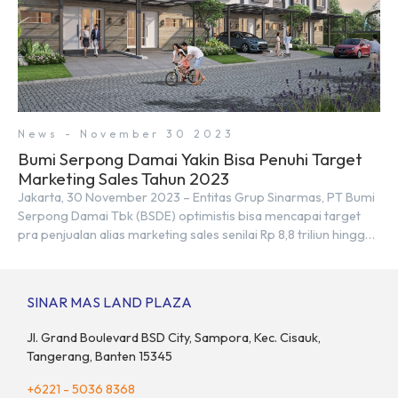
News - November 30 2023
Bumi Serpong Damai Yakin Bisa Penuhi Target
Marketing Sales Tahun 2023
Jakarta, 30 November 2023 – Entitas Grup Sinarmas, PT Bumi
Serpong Damai Tbk (BSDE) optimistis bisa mencapai target
pra penjualan alias marketing sales senilai Rp 8,8 triliun hingga
tutup 2023. Direktur Bumi Serpong Damai Hermawan Wijaya
menjelaskan dengan pencapain per September 2023 dan
adanya insentif PPN DTP, BSDE optimistis bisa melampaui
SINAR MAS LAND PLAZA
target. “Kami yakin target […]
Jl. Grand Boulevard BSD City, Sampora, Kec. Cisauk,
Tangerang, Banten 15345
+6221 - 5036 8368