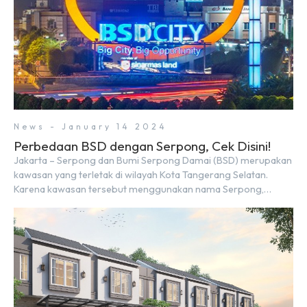
News - January 14 2024
Perbedaan BSD dengan Serpong, Cek Disini!
Jakarta – Serpong dan Bumi Serpong Damai (BSD) merupakan
kawasan yang terletak di wilayah Kota Tangerang Selatan.
Karena kawasan tersebut menggunakan nama Serpong,
mungkin banyak di antara kita yang mengira kedua wilayah ini
merupakan tempat yang sama. Padahal anggapan tersebut
kurang tepat. Sebab Serpong dan BSD merupakan dua
kawasan yang berbeda. Berikut penjelasannya. Baca Juga: […]