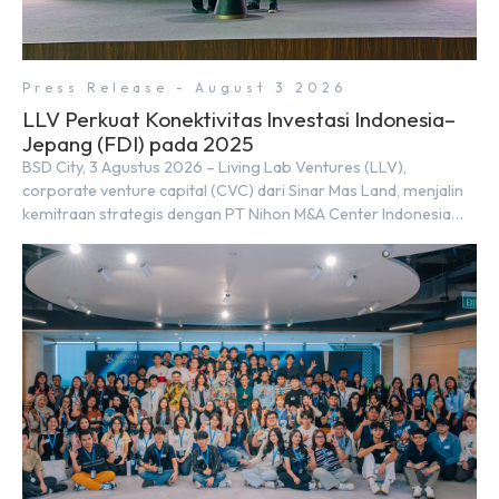
Press Release - August 3 2026
LLV Perkuat Konektivitas Investasi Indonesia–
Jepang (FDI) pada 2025
BSD City, 3 Agustus 2026 – Living Lab Ventures (LLV),
corporate venture capital (CVC) dari Sinar Mas Land, menjalin
kemitraan strategis dengan PT Nihon M&A Center Indonesia
(NMAI), bagian dari Nihon M&A Center Holdings Inc. Kemitraan
tersebut ditandai dengan penandatanganan Memorandum of
Understanding (MoU) oleh Bayu Seto (Partner at Living Lab
Ventures) dan Kosuke Kawata […]