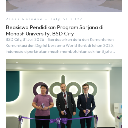
Press Release - July 31 2026
Beasiswa Pendidikan Program Sarjana di
Monash University, BSD City
BSD City, 31 Juli 2026 – Berdasarkan data dari Kementerian
Komunikasi dan Digital bersama World Bank di tahun 2025,
Indonesia diperkirakan masih membutuhkan sekitar 3 juta
talenta digital hingga tahun 2030 atau setara dengan 600 ribu
tenaga digital baru setiap tahunnya untuk mendukung
percepatan transformasi digital di berbagai sektor strategis.
Kebutuhan tersebut menjadikan pengembangan sumber daya
[…]