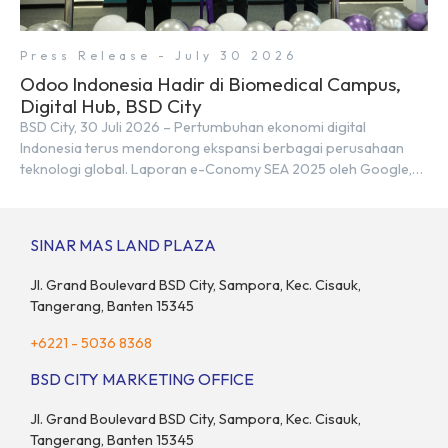
Press Release - July 30 2026
Odoo Indonesia Hadir di Biomedical Campus,
Digital Hub, BSD City
BSD City, 30 Juli 2026 – Pertumbuhan ekonomi digital
Indonesia terus mendorong ekspansi berbagai perusahaan
teknologi global. Laporan e-Conomy SEA 2025 oleh Google,
Temasek, dan Bain & Company menempatkan Indonesia
sebagai salah satu pasar digital terbesar di Asia Tenggara
dengan nilai ekonomi hampir mencapai US$100 miliar, tumbuh
SINAR MAS LAND PLAZA
sebesar 14% dibandingkan dengan tahun sebelumnya. Kondisi
ini […]
Jl. Grand Boulevard BSD City, Sampora, Kec. Cisauk,
Tangerang, Banten 15345
+6221 - 5036 8368
BSD CITY MARKETING OFFICE
Jl. Grand Boulevard BSD City, Sampora, Kec. Cisauk,
Tangerang, Banten 15345