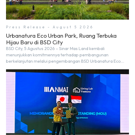
Press Release - August 5 2026
Urbanatura Eco Urban Park, Ruang Terbuka
Hijau Baru di BSD City
BSD City, 5 Agustus 2026 – Sinar Mas Land kembali
menunjukkan komitmennya terhadap pembangunan
berkelanjutan melalui pengembangan BSD Urbanatura Eco
Urban Park, sebuah ruang terbuka hijau multifungsi dengan
jalur sungai sepanjang 1,5 km yang dikelilingi lanskap tropis
rimbun di BSD City yang sebelumnya dikenal sebagai Green
Pathway. Transformasi ini merupakan bagian dari upaya
perusahaan untuk […]