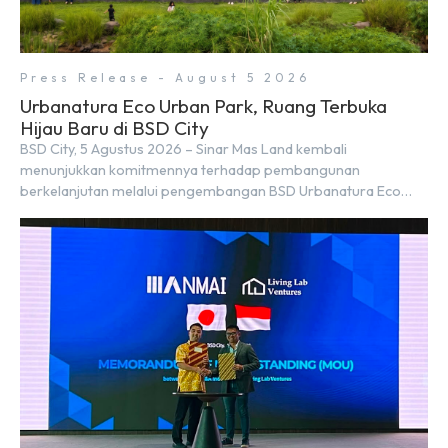
Press Release - August 5 2026
Urbanatura Eco Urban Park, Ruang Terbuka
Hijau Baru di BSD City
BSD City, 5 Agustus 2026 – Sinar Mas Land kembali
menunjukkan komitmennya terhadap pembangunan
berkelanjutan melalui pengembangan BSD Urbanatura Eco
Urban Park, sebuah ruang terbuka hijau multifungsi dengan
jalur sungai sepanjang 1,5 km yang dikelilingi lanskap tropis
rimbun di BSD City yang sebelumnya dikenal sebagai Green
Pathway. Transformasi ini merupakan bagian dari upaya
perusahaan untuk […]