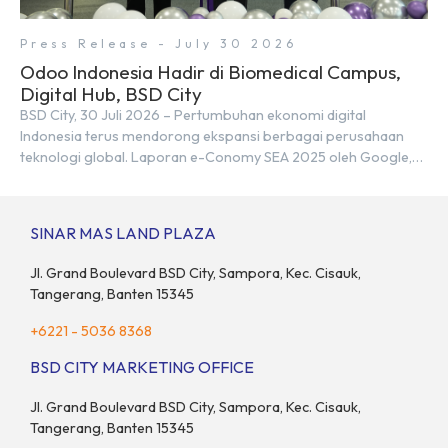
Press Release - July 30 2026
Odoo Indonesia Hadir di Biomedical Campus,
Digital Hub, BSD City
BSD City, 30 Juli 2026 – Pertumbuhan ekonomi digital
Indonesia terus mendorong ekspansi berbagai perusahaan
teknologi global. Laporan e-Conomy SEA 2025 oleh Google,
Temasek, dan Bain & Company menempatkan Indonesia
sebagai salah satu pasar digital terbesar di Asia Tenggara
dengan nilai ekonomi hampir mencapai US$100 miliar, tumbuh
SINAR MAS LAND PLAZA
sebesar 14% dibandingkan dengan tahun sebelumnya. Kondisi
ini […]
Jl. Grand Boulevard BSD City, Sampora, Kec. Cisauk,
Tangerang, Banten 15345
+6221 - 5036 8368
BSD CITY MARKETING OFFICE
Jl. Grand Boulevard BSD City, Sampora, Kec. Cisauk,
Tangerang, Banten 15345