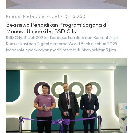
Press Release - July 31 2026
Beasiswa Pendidikan Program Sarjana di
Monash University, BSD City
BSD City, 31 Juli 2026 – Berdasarkan data dari Kementerian
Komunikasi dan Digital bersama World Bank di tahun 2025,
Indonesia diperkirakan masih membutuhkan sekitar 3 juta
talenta digital hingga tahun 2030 atau setara dengan 600 ribu
tenaga digital baru setiap tahunnya untuk mendukung
percepatan transformasi digital di berbagai sektor strategis.
Kebutuhan tersebut menjadikan pengembangan sumber daya
[…]