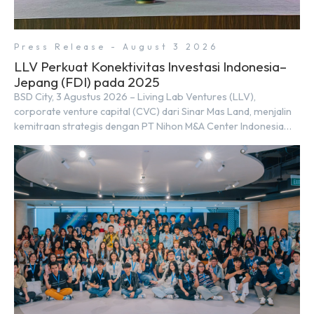
Press Release - August 3 2026
LLV Perkuat Konektivitas Investasi Indonesia–
Jepang (FDI) pada 2025
BSD City, 3 Agustus 2026 – Living Lab Ventures (LLV),
corporate venture capital (CVC) dari Sinar Mas Land, menjalin
kemitraan strategis dengan PT Nihon M&A Center Indonesia
(NMAI), bagian dari Nihon M&A Center Holdings Inc. Kemitraan
tersebut ditandai dengan penandatanganan Memorandum of
Understanding (MoU) oleh Bayu Seto (Partner at Living Lab
Ventures) dan Kosuke Kawata […]