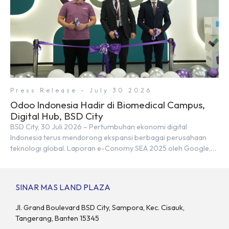
Press Release - July 30 2026
Odoo Indonesia Hadir di Biomedical Campus,
Digital Hub, BSD City
BSD City, 30 Juli 2026 – Pertumbuhan ekonomi digital
Indonesia terus mendorong ekspansi berbagai perusahaan
teknologi global. Laporan e-Conomy SEA 2025 oleh Google,
Temasek, dan Bain & Company menempatkan Indonesia
sebagai salah satu pasar digital terbesar di Asia Tenggara
dengan nilai ekonomi hampir mencapai US$100 miliar, tumbuh
SINAR MAS LAND PLAZA
sebesar 14% dibandingkan dengan tahun sebelumnya. Kondisi
ini […]
Jl. Grand Boulevard BSD City, Sampora, Kec. Cisauk,
Tangerang, Banten 15345