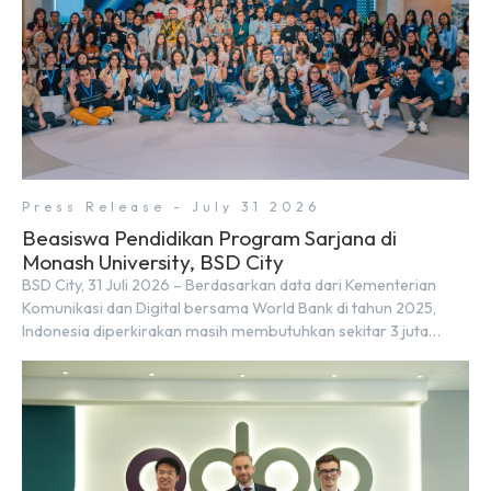
Press Release - July 31 2026
Beasiswa Pendidikan Program Sarjana di
Monash University, BSD City
BSD City, 31 Juli 2026 – Berdasarkan data dari Kementerian
Komunikasi dan Digital bersama World Bank di tahun 2025,
Indonesia diperkirakan masih membutuhkan sekitar 3 juta
talenta digital hingga tahun 2030 atau setara dengan 600 ribu
tenaga digital baru setiap tahunnya untuk mendukung
percepatan transformasi digital di berbagai sektor strategis.
Kebutuhan tersebut menjadikan pengembangan sumber daya
[…]