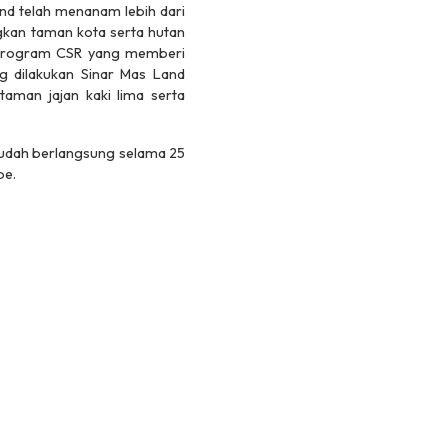
and telah menanam lebih dari
gkan taman kota serta hutan
 – program CSR yang memberi
 dilakukan Sinar Mas Land
aman jajan kaki lima serta
 sudah berlangsung selama 25
be.