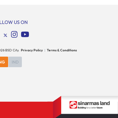
gital baru
menempatkan Indonesia sebagai salah satu
ng
pasar digital terbesar di Asia Tenggara
di berbagai
dengan nilai ekonomi hampir mencapai
ebut
US$100 miliar, tumbuh sebesar 14%
LLOW US ON
er daya […]
dibandingkan dengan tahun sebelumnya.
Kondisi ini […]
026
BSD City.
Privacy Policy
|
Terms & Conditions
NG
IND