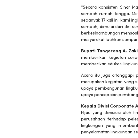
“Secara konsisten, Sinar 
sampah rumah tangga. Melal
sebanyak 17 kali ini, kami i
sampah, dimulai dari diri s
berkesinambungan mensosial
masyarakat, bahkan sampai k
Bupati Tangerang
A. Zak
memberikan kegiatan
corp
memberikan edukasi lingkun
Acara itu juga ditanggapi 
merupakan kegiatan yang sa
upaya pembangunan lingkun
upaya pencapaian pembanguna
Kepala Divisi Corporate 
Hijau yang diinisiasi oleh
perusahaan terhadap pelest
lingkungan yang memberik
penyelamatan lingkungan se