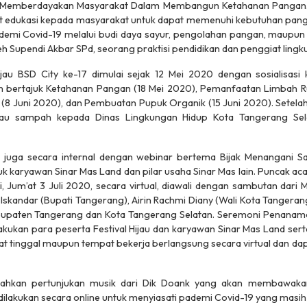
 Memberdayakan Masyarakat Dalam Membangun Ketahanan Pangan. 
 edukasi kepada masyarakat untuk dapat memenuhi kebutuhan panga
demi Covid-19 melalui budi daya sayur, pengolahan pangan, maupu
eh Supendi Akbar SPd, seorang praktisi pendidikan dan penggiat lingk
ijau BSD City ke-17 dimulai sejak 12 Mei 2020 dengan sosialisasi 
n bertajuk Ketahanan Pangan (18 Mei 2020), Pemanfaatan Limbah R
8 Juni 2020), dan Pembuatan Pupuk Organik (15 Juni 2020). Setelah
au sampah kepada Dinas Lingkungan Hidup Kota Tangerang Sel
an juga secara internal dengan webinar bertema
Bijak Menangani S
uk karyawan Sinar Mas Land dan pilar usaha Sinar Mas lain. Puncak acar
i, Jum’at 3 Juli 2020, secara virtual, diawali dengan sambutan dari
Iskandar (Bupati Tangerang), Airin Rachmi Diany (Wali Kota Tangeran
bupaten Tangerang dan Kota Tangerang Selatan. Seremoni Penanama
lakukan para peserta Festival Hijau dan karyawan Sinar Mas Land ser
t tinggal maupun tempat bekerja berlangsung secara virtual dan dapa
imeriahkan pertunjukan musik dari Dik Doank yang akan membawak
dilakukan secara
online
untuk menyiasati pademi Covid-19 yang masih