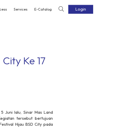
Login
cess
Services
E-Catalog
 City Ke 17
 Juni lalu, Sinar Mas Land
giatan tersebut bertujuan
estival Hijau BSD City pada