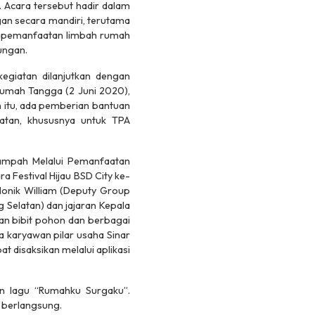
Acara tersebut hadir dalam
n secara mandiri, terutama
n pemanfaatan limbah rumah
ungan.
kegiatan dilanjutkan dengan
umah Tangga (2 Juni 2020),
 itu, ada pemberian bantuan
atan, khususnya untuk TPA
ampah Melalui Pemanfaatan
a Festival Hijau BSD City ke-
 Monik William (Deputy Group
g Selatan) dan jajaran Kepala
n bibit pohon dan berbagai
ta karyawan pilar usaha Sinar
t disaksikan melalui aplikasi
an lagu “Rumahku Surgaku”.
 berlangsung.