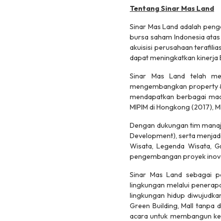
Tentang Sinar Mas Land
Sinar Mas Land adalah penge
bursa saham Indonesia atas
akuisisi perusahaan terafili
dapat meningkatkan kinerja 
Sinar Mas Land telah me
mengembangkan property & re
mendapatkan berbagai macam
MIPIM di Hongkong (2017), MI
Dengan dukungan tim manaje
Development), serta menjad
Wisata, Legenda Wisata, Gr
pengembangan proyek inovatif
Sinar Mas Land sebagai p
lingkungan melalui penerap
lingkungan hidup diwujudka
Green Building, Mall tanpa 
acara untuk membangun kesa