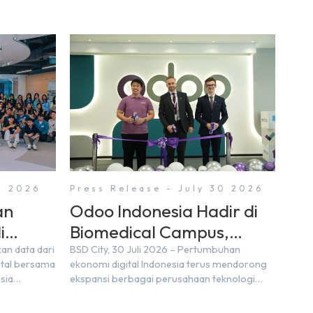
1 2026
Press Release - July 30 2026
an
Odoo Indonesia Hadir di
i
Biomedical Campus,
, BSD
Digital Hub, BSD City
kan data dari
BSD City, 30 Juli 2026 – Pertumbuhan
ital bersama
ekonomi digital Indonesia terus mendorong
sia
ekspansi berbagai perusahaan teknologi
 sekitar 3
global. Laporan e-Conomy SEA 2025 oleh
 2030 atau
Google, Temasek, dan Bain & Company