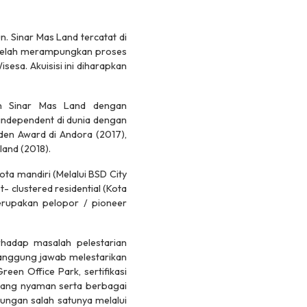
. Sinar Mas Land tercatat di
 telah merampungkan proses
sesa. Akuisisi ini diharapkan
an Sinar Mas Land dengan
 independent di dunia dengan
en Award di Andora (2017),
land (2018).
a mandiri (Melalui BSD City
clustered residential (Kota
merupakan pelopor / pioneer
hadap masalah pelestarian
tanggung jawab melestarikan
en Office Park, sertifikasi
i yang nyaman serta berbagai
ngan salah satunya melalui