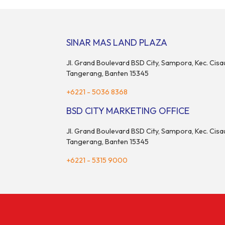
multifungsi dengan jalur sungai sepanjang 1,5
M&A Center 
km yang dikelilingi lanskap tropis rimbun di
ditandai de
BSD City yang sebelumnya dikenal sebagai
Memorandum
Green Pathway. Transformasi ini merupakan
Bayu Seto (P
SINAR MAS LAND PLAZA
bagian dari upaya perusahaan untuk […]
dan Kosuke 
Jl. Grand Boulevard BSD City, Sampora, Kec. Cisa
Tangerang, Banten 15345
+6221 - 5036 8368
BSD CITY MARKETING OFFICE
Jl. Grand Boulevard BSD City, Sampora, Kec. Cisa
Tangerang, Banten 15345
+6221 - 5315 9000