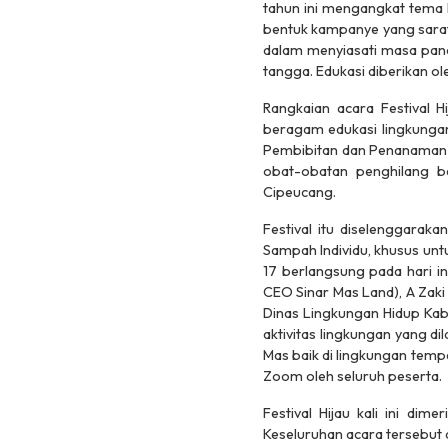
tahun ini mengangkat tema
bentuk kampanye yang sarat
dalam menyiasati masa pan
tangga. Edukasi diberikan ol
Rangkaian acara Festival H
beragam edukasi lingkunga
Pembibitan dan Penanaman (
obat-obatan penghilang b
Cipeucang.
Festival itu diselenggarak
Sampah Individu
, khusus unt
17 berlangsung pada hari in
CEO Sinar Mas Land), A Zaki 
Dinas Lingkungan Hidup Ka
aktivitas lingkungan yang di
Mas baik di lingkungan tempa
Zoom oleh seluruh peserta.
Festival Hijau kali ini d
Keseluruhan acara tersebut 