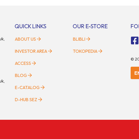
Holdings Inc. Kemitraan tersebut
setara dengan 600 ribu tenaga di
ngan penandatanganan
setiap tahunnya untuk menduku
 of Understanding (MoU) oleh
percepatan transformasi digital 
artner at Living Lab Ventures)
sektor strategis. Kebutuhan ters
QUICK LINKS
OUR E-STORE
FO
Kawata […]
menjadikan pengembangan sumb
uk,
ABOUT US
BLIBLI
INVESTOR AREA
TOKOPEDIA
©
2
ACCESS
E
BLOG
uk,
E-CATALOG
D-HUB SEZ