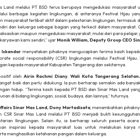
Mas Land melalui PT BSD terus berupaya mengedukasi masyarakat u
ui berbagai kegiatan lingkungan, di antaranya Festival Hijau ya
ngin masyarakat terlibat aktif dalam pelestarian lingkungan, termas
endiri dan keluarga sebagai bagian yang terkecil dalam masyarakat.
isasikan maupun mengedukasi masyarakat, mulai dari para pelajar,
aryawan kami sendiri,” ujar
Monik William, Deputy Group CEO Sin
i Iskandar
menyatakan pihaknya mengucapkan terima kasih kepada
orate social responsibility
(CSR) lingkungan melalui Festival Hijau. 
gan kepada masyarakat Kabupaten Tangerang dan sekitarnya.
positif oleh
Airin Rachmi Diany
,
Wali Kota Tangerang Selatan
ngat baik dan perlu didukung. Ia pun berharap semakin ada banyak 
gan hidup. “Terima kasih kepada PT BSD dan Sinar Mas Land yang
n di bidang lingkungan, sosial, budaya, dan lainnya,” tuturnya.
Affairs Sinar Mas Land, Dony Martadisata
, menambahkan pihaknya
 tim CSR Sinar Mas Land melalui PT BSD menjadi bukti kesungguha
arian llingkungan. Selain itu, ia berharap seluruh peserta acar
an inspirasi kepada masyarakat luas untuk melakukan karya n
rta menghasilkan ketahanan pangan dalam keluarga.