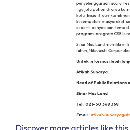
penyelenggaraan acara Festi
tiga juta pohon di area ko
kota. Inisiatif dan komitm
kesempatan masyarakat se
seperti penyediaan tempat
program-program CSR lainn
Sinar Mas Land memiliki mit
tahun, Mitsubishi Corporati
Untuk informasi lebih lanj
Atikah Sunarya
Head of Public Relations 
Sinar Mas Land
Tel : 021- 50 368 368
Email :
atikah.sunarya@s
Discover more articles like this