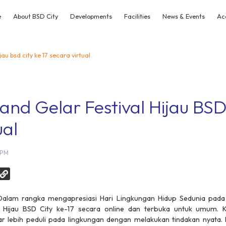
e
About BSD City
Developments
Facilities
News & Events
Ac
jau bsd city ke 17 secara virtual
and Gelar Festival Hijau BSD
ual
 PM
alam rangka mengapresiasi Hari Lingkungan Hidup Sedunia pada 5
 Hijau BSD City ke-17 secara
online
dan terbuka untuk umum. Ke
 lebih peduli pada lingkungan dengan melakukan tindakan nyata. F