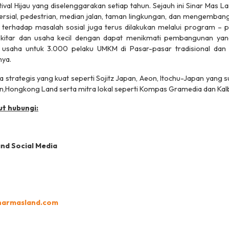
val Hijau yang diselenggarakan setiap tahun. Sejauh ini Sinar Mas L
mersial, pedestrian, median jalan, taman lingkungan, dan mengemban
en terhadap masalah sosial juga terus dilakukan melalui program
kitar dan usaha kecil dengan dapat menikmati pembangunan yang
 usaha untuk 3.000 pelaku UMKM di Pasar-pasar tradisional dan t
ya.
ra strategis yang kuat seperti Sojitz Japan, Aeon, Itochu-Japan yang
on,Hongkong Land serta mitra lokal seperti Kompas Gramedia dan Kal
ut hubungi:
and Social Media
inarmasland.com