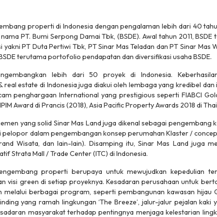
mbang properti di Indonesia dengan pengalaman lebih dari 40 tahun
 nama PT. Bumi Serpong Damai Tbk, (BSDE). Awal tahun 2011, BSDE
asi yakni PT Duta Pertiwi Tbk, PT Sinar Mas Teladan dan PT Sinar Mas Wi
BSDE terutama portofolio pendapatan dan diversifikasi usaha BSDE.
ngembangkan lebih dari 50 proyek di Indonesia. Keberhasil
al estate di Indonesia juga diakui oleh lembaga yang kredibel dan
 penghargaan International yang prestigious seperti FIABCI Gold
PIM Award di Prancis (2018), Asia Pacific Property Awards 2018 di Thai
men yang solid Sinar Mas Land juga dikenal sebagai pengembang kot
i pelopor dalam pengembangan konsep perumahan Klaster / concept- 
and Wisata, dan lain-lain). Disamping itu, Sinar Mas Land juga 
 Strata Mall / Trade Center (ITC) di Indonesia.
engembang properti berupaya untuk mewujudkan kepedulian ter
an visi green di setiap proyeknya. Kesadaran perusahaan untuk ber
n melalui berbagai program, seperti pembangunan kawasan hijau Gre
dinding yang ramah lingkungan ‘The Breeze’, jalur-jalur pejalan kak
daran masyarakat terhadap pentingnya menjaga kelestarian lingku