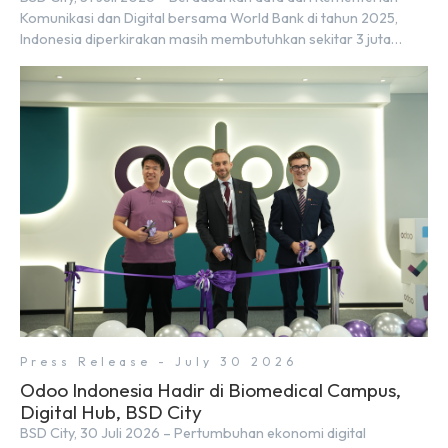
Komunikasi dan Digital bersama World Bank di tahun 2025,
Indonesia diperkirakan masih membutuhkan sekitar 3 juta
talenta digital hingga tahun 2030 atau setara dengan 600 ribu
tenaga digital baru setiap tahunnya untuk mendukung
percepatan transformasi digital di berbagai sektor strategis.
Kebutuhan tersebut menjadikan pengembangan sumber daya
[…]
Press Release - July 30 2026
Odoo Indonesia Hadir di Biomedical Campus,
Digital Hub, BSD City
BSD City, 30 Juli 2026 – Pertumbuhan ekonomi digital