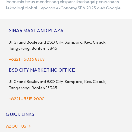
Indonesia terus mendorong ekspansi berbagai perusahaan
teknologi global. Laporan e-Conomy SEA 2025 oleh Google,
Temasek, dan Bain & Company menempatkan Indonesia
sebagai salah satu pasar digital terbesar di Asia Tenggara
dengan nilai ekonomi hampir mencapai US$100 miliar, tumbuh
SINAR MAS LAND PLAZA
sebesar 14% dibandingkan dengan tahun sebelumnya. Kondisi
ini […]
Jl. Grand Boulevard BSD City, Sampora, Kec. Cisauk,
Tangerang, Banten 15345
+6221 - 5036 8368
BSD CITY MARKETING OFFICE
Jl. Grand Boulevard BSD City, Sampora, Kec. Cisauk,
Tangerang, Banten 15345
+6221 - 5315 9000
QUICK LINKS
ABOUT US