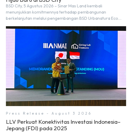
BSD City, 5 Agustus 2026 – Sinar Mas Land kembali
menunjukkan komitmennya terhadap pembangunan
berkelanjutan melalui pengembangan BSD Urbanatura Eco
Urban Park, sebuah ruang terbuka hijau multifungsi dengan
jalur sungai sepanjang 1,5 km yang dikelilingi lanskap tropis
rimbun di BSD City yang sebelumnya dikenal sebagai Green
Pathway. Transformasi ini merupakan bagian dari upaya
perusahaan untuk […]
Press Release - August 3 2026
LLV Perkuat Konektivitas Investasi Indonesia–
Jepang (FDI) pada 2025