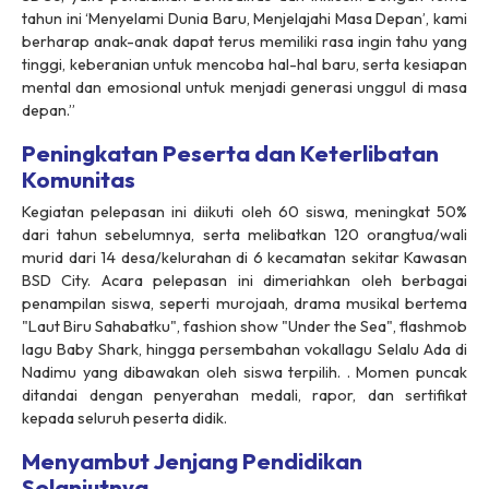
tahun ini ‘Menyelami Dunia Baru, Menjelajahi Masa Depan’, kami
berharap anak-anak dapat terus memiliki rasa ingin tahu yang
tinggi, keberanian untuk mencoba hal-hal baru, serta kesiapan
mental dan emosional untuk menjadi generasi unggul di masa
depan.”
Peningkatan Peserta dan Keterlibatan
Komunitas
Kegiatan pelepasan ini diikuti oleh 60 siswa, meningkat 50%
dari tahun sebelumnya, serta melibatkan 120 orangtua/wali
murid dari 14 desa/kelurahan di 6 kecamatan sekitar Kawasan
BSD City. Acara pelepasan ini dimeriahkan oleh berbagai
penampilan siswa, seperti murojaah, drama musikal bertema
"Laut Biru Sahabatku",
fashion show
"Under the Sea",
flashmob
lagu Baby Shark, hingga persembahan vokallagu Selalu Ada di
Nadimu yang dibawakan oleh siswa terpilih. . Momen puncak
ditandai dengan penyerahan medali, rapor, dan sertifikat
kepada seluruh peserta didik.
Menyambut Jenjang Pendidikan
Selanjutnya