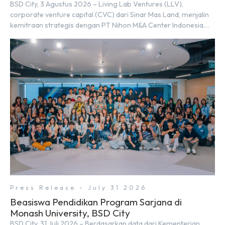
BSD City, 3 Agustus 2026 – Living Lab Ventures (LLV),
corporate venture capital (CVC) dari Sinar Mas Land, menjalin
kemitraan strategis dengan PT Nihon M&A Center Indonesia
(NMAI), bagian dari Nihon M&A Center Holdings Inc. Kemitraan
tersebut ditandai dengan penandatanganan Memorandum of
Understanding (MoU) oleh Bayu Seto (Partner at Living Lab
Ventures) dan Kosuke Kawata […]
Press Release - July 31 2026
Beasiswa Pendidikan Program Sarjana di
Monash University, BSD City
BSD City, 31 Juli 2026 – Berdasarkan data dari Kementerian