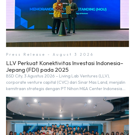
Press Release - August 3 2026
LLV Perkuat Konektivitas Investasi Indonesia–
Jepang (FDI) pada 2025
BSD City, 3 Agustus 2026 – Living Lab Ventures (LLV),
corporate venture capital (CVC) dari Sinar Mas Land, menjalin
kemitraan strategis dengan PT Nihon M&A Center Indonesia
(NMAI), bagian dari Nihon M&A Center Holdings Inc. Kemitraan
tersebut ditandai dengan penandatanganan Memorandum of
Understanding (MoU) oleh Bayu Seto (Partner at Living Lab
Ventures) dan Kosuke Kawata […]