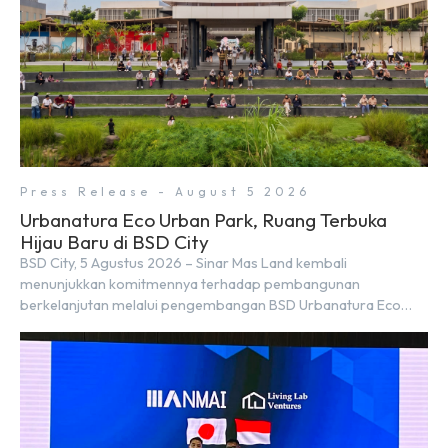
Press Release - August 5 2026
Urbanatura Eco Urban Park, Ruang Terbuka
Hijau Baru di BSD City
BSD City, 5 Agustus 2026 – Sinar Mas Land kembali
menunjukkan komitmennya terhadap pembangunan
berkelanjutan melalui pengembangan BSD Urbanatura Eco
Urban Park, sebuah ruang terbuka hijau multifungsi dengan
jalur sungai sepanjang 1,5 km yang dikelilingi lanskap tropis
rimbun di BSD City yang sebelumnya dikenal sebagai Green
Pathway. Transformasi ini merupakan bagian dari upaya
perusahaan untuk […]