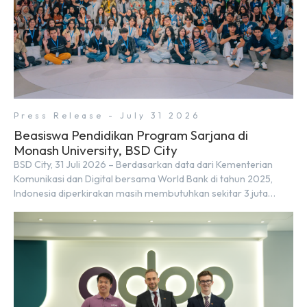
Press Release - July 31 2026
Beasiswa Pendidikan Program Sarjana di
Monash University, BSD City
BSD City, 31 Juli 2026 – Berdasarkan data dari Kementerian
Komunikasi dan Digital bersama World Bank di tahun 2025,
Indonesia diperkirakan masih membutuhkan sekitar 3 juta
talenta digital hingga tahun 2030 atau setara dengan 600 ribu
tenaga digital baru setiap tahunnya untuk mendukung
percepatan transformasi digital di berbagai sektor strategis.
Kebutuhan tersebut menjadikan pengembangan sumber daya
[…]