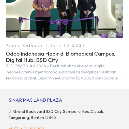
Press Release - July 30 2026
Odoo Indonesia Hadir di Biomedical Campus,
Digital Hub, BSD City
BSD City, 30 Juli 2026 – Pertumbuhan ekonomi digital
Indonesia terus mendorong ekspansi berbagai perusahaan
teknologi global. Laporan e-Conomy SEA 2025 oleh Google,
Temasek, dan Bain & Company menempatkan Indonesia
sebagai salah satu pasar digital terbesar di Asia Tenggara
dengan nilai ekonomi hampir mencapai US$100 miliar, tumbuh
SINAR MAS LAND PLAZA
sebesar 14% dibandingkan dengan tahun sebelumnya. Kondisi
ini […]
Jl. Grand Boulevard BSD City, Sampora, Kec. Cisauk,
Tangerang, Banten 15345
+6221 - 5036 8368