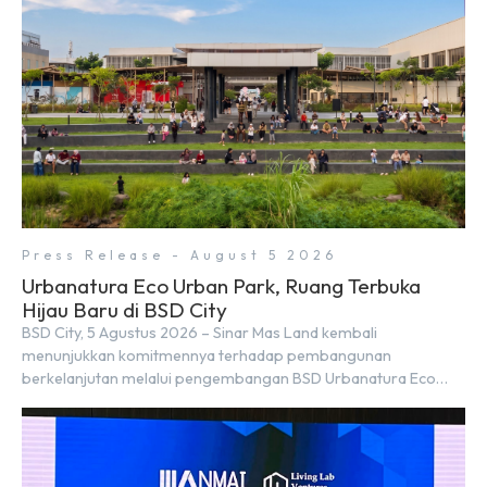
Press Release - August 5 2026
Urbanatura Eco Urban Park, Ruang Terbuka
Hijau Baru di BSD City
BSD City, 5 Agustus 2026 – Sinar Mas Land kembali
menunjukkan komitmennya terhadap pembangunan
berkelanjutan melalui pengembangan BSD Urbanatura Eco
Urban Park, sebuah ruang terbuka hijau multifungsi dengan
jalur sungai sepanjang 1,5 km yang dikelilingi lanskap tropis
rimbun di BSD City yang sebelumnya dikenal sebagai Green
Pathway. Transformasi ini merupakan bagian dari upaya