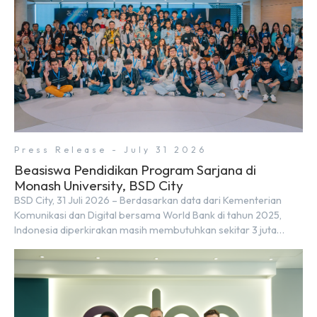
Press Release - July 31 2026
Beasiswa Pendidikan Program Sarjana di
Monash University, BSD City
BSD City, 31 Juli 2026 – Berdasarkan data dari Kementerian
Komunikasi dan Digital bersama World Bank di tahun 2025,
Indonesia diperkirakan masih membutuhkan sekitar 3 juta
talenta digital hingga tahun 2030 atau setara dengan 600 ribu
tenaga digital baru setiap tahunnya untuk mendukung
percepatan transformasi digital di berbagai sektor strategis.
Kebutuhan tersebut menjadikan pengembangan sumber daya
[…]