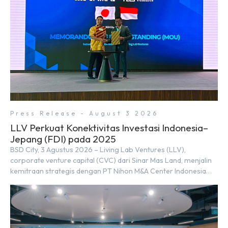
perusahaan untuk […]
Press Release - August 3 2026
LLV Perkuat Konektivitas Investasi Indonesia–
Jepang (FDI) pada 2025
BSD City, 3 Agustus 2026 – Living Lab Ventures (LLV),
corporate venture capital (CVC) dari Sinar Mas Land, menjalin
kemitraan strategis dengan PT Nihon M&A Center Indonesia
(NMAI), bagian dari Nihon M&A Center Holdings Inc. Kemitraan
tersebut ditandai dengan penandatanganan Memorandum of
Understanding (MoU) oleh Bayu Seto (Partner at Living Lab
Ventures) dan Kosuke Kawata […]