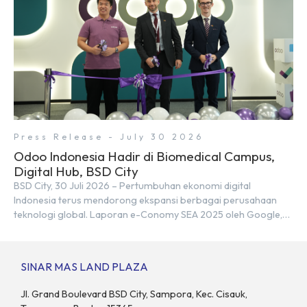
Press Release - July 30 2026
Odoo Indonesia Hadir di Biomedical Campus,
Digital Hub, BSD City
BSD City, 30 Juli 2026 – Pertumbuhan ekonomi digital
Indonesia terus mendorong ekspansi berbagai perusahaan
teknologi global. Laporan e-Conomy SEA 2025 oleh Google,
Temasek, dan Bain & Company menempatkan Indonesia
sebagai salah satu pasar digital terbesar di Asia Tenggara
dengan nilai ekonomi hampir mencapai US$100 miliar, tumbuh
SINAR MAS LAND PLAZA
sebesar 14% dibandingkan dengan tahun sebelumnya. Kondisi
ini […]
Jl. Grand Boulevard BSD City, Sampora, Kec. Cisauk,