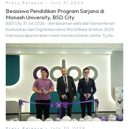
Press Release - July 31 2026
Beasiswa Pendidikan Program Sarjana di
Monash University, BSD City
BSD City, 31 Juli 2026 – Berdasarkan data dari Kementerian
Komunikasi dan Digital bersama World Bank di tahun 2025,
Indonesia diperkirakan masih membutuhkan sekitar 3 juta
talenta digital hingga tahun 2030 atau setara dengan 600 ribu
tenaga digital baru setiap tahunnya untuk mendukung
percepatan transformasi digital di berbagai sektor strategis.
Kebutuhan tersebut menjadikan pengembangan sumber daya
[…]
Press Release - July 30 2026