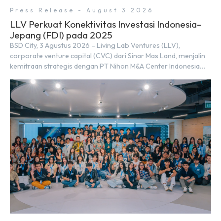
Press Release - August 3 2026
LLV Perkuat Konektivitas Investasi Indonesia–
Jepang (FDI) pada 2025
BSD City, 3 Agustus 2026 – Living Lab Ventures (LLV),
corporate venture capital (CVC) dari Sinar Mas Land, menjalin
kemitraan strategis dengan PT Nihon M&A Center Indonesia
(NMAI), bagian dari Nihon M&A Center Holdings Inc. Kemitraan
tersebut ditandai dengan penandatanganan Memorandum of
Understanding (MoU) oleh Bayu Seto (Partner at Living Lab
Ventures) dan Kosuke Kawata […]