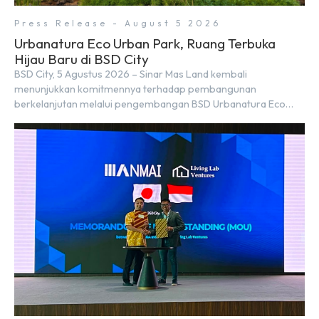
Press Release - August 5 2026
Urbanatura Eco Urban Park, Ruang Terbuka
Hijau Baru di BSD City
BSD City, 5 Agustus 2026 – Sinar Mas Land kembali
menunjukkan komitmennya terhadap pembangunan
berkelanjutan melalui pengembangan BSD Urbanatura Eco
Urban Park, sebuah ruang terbuka hijau multifungsi dengan
jalur sungai sepanjang 1,5 km yang dikelilingi lanskap tropis
rimbun di BSD City yang sebelumnya dikenal sebagai Green
Pathway. Transformasi ini merupakan bagian dari upaya
perusahaan untuk […]