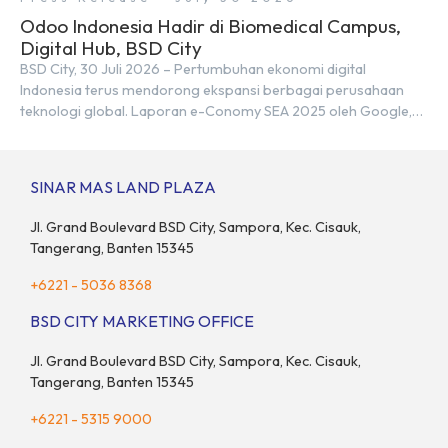
Odoo Indonesia Hadir di Biomedical Campus,
Digital Hub, BSD City
BSD City, 30 Juli 2026 – Pertumbuhan ekonomi digital
Indonesia terus mendorong ekspansi berbagai perusahaan
teknologi global. Laporan e-Conomy SEA 2025 oleh Google,
Temasek, dan Bain & Company menempatkan Indonesia
sebagai salah satu pasar digital terbesar di Asia Tenggara
dengan nilai ekonomi hampir mencapai US$100 miliar, tumbuh
SINAR MAS LAND PLAZA
sebesar 14% dibandingkan dengan tahun sebelumnya. Kondisi
ini […]
Jl. Grand Boulevard BSD City, Sampora, Kec. Cisauk,
Tangerang, Banten 15345
+6221 - 5036 8368
BSD CITY MARKETING OFFICE
Jl. Grand Boulevard BSD City, Sampora, Kec. Cisauk,
Tangerang, Banten 15345
+6221 - 5315 9000