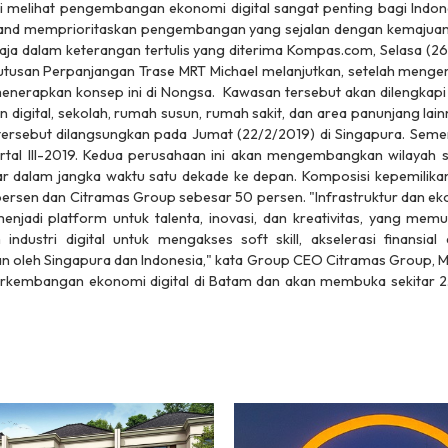
i melihat pengembangan ekonomi digital sangat penting bagi Indones
 Land memprioritaskan pengembangan yang sejalan dengan kemajuan
aja dalam keterangan tertulis yang diterima Kompas.com, Selasa (2
usan Perpanjangan Trase MRT Michael melanjutkan, setelah mengem
 menerapkan konsep ini di Nongsa. Kawasan tersebut akan dilengkap
an digital, sekolah, rumah susun, rumah sakit, dan area panunjang la
tersebut dilangsungkan pada Jumat (22/2/2019) di Singapura. Se
rtal III-2019. Kedua perusahaan ini akan mengembangkan wilayah s
liar dalam jangka waktu satu dekade ke depan. Komposisi kepemilika
ersen dan Citramas Group sebesar 50 persen. "Infrastruktur dan ek
enjadi platform untuk talenta, inovasi, dan kreativitas, yang mem
ndustri digital untuk mengakses soft skill, akselerasi finansi
 oleh Singapura dan Indonesia," kata Group CEO Citramas Group, M
rkembangan ekonomi digital di Batam dan akan membuka sekitar 2.