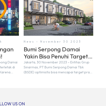
4
News - November 30 2023
engan
Bumi Serpong Damai
!
Yakin Bisa Penuhi Target
Marketing Sales Tahun
rpong Damai
Jakarta, 30 November 2023 – Entitas Grup
erletak di
Sinarmas, PT Bumi Serpong Damai Tbk
2023
 Karena
(BSDE) optimistis bisa mencapai target pra
n nama
penjualan alias marketing sales senilai Rp 8,8
ra kita yang
triliun hingga tutup 2023. Direktur Bumi
pakan tempat
Serpong Damai Hermawan Wijaya
ersebut
menjelaskan dengan pencapain per
n BSD
September 2023 dan adanya insentif PPN
erbeda.
DTP, BSDE optimistis bisa melampaui target.
LLOW US ON