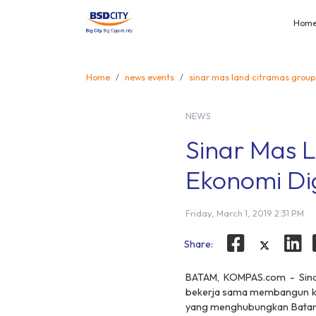
Hom
Home
news events
sinar mas land citramas group
NEWS
Sinar Mas 
Ekonomi Dig
Friday, March 1, 2019 2:31 PM
Share:
BATAM, KOMPAS.com - Sinar
bekerja sama membangun kaw
yang menghubungkan Batam d