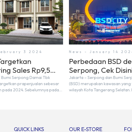
February 3 2024
News - January 14 202
argetkan
Perbedaan BSD d
ing Sales Rp9,5
Serpong, Cek Disini
 di Tahun 2024
T Bumi Serpong Damai Tbk
Jakarta – Serpong dan Bumi Se
rgetkan prapenjualan sebesar
(BSD) merupakan kawasan yang t
iun pada 2024. Sebelumnya pada
wilayah Kota Tangerang Selatan.
mencatatkan realisasi penjualan
kawasan tersebut menggunaka
,50 triliun yang melampaui
Serpong, mungkin banyak di anta
njualan sebesar Rp8,80 triliun.
mengira kedua wilayah ini meru
ektur BSDE Hermawan Wijaya
yang sama. Padahal anggapan t
2024, kondisi ekonomi global
kurang tepat. Sebab Serpong da
ional dapat memengaruhi
merupakan dua kawasan yang b
QUICK LINKS
OUR E-STORE
FO