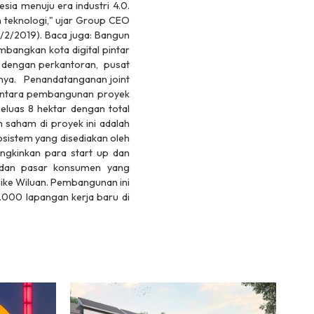
ia menuju era industri 4.0.
 teknologi," ujar Group CEO
6/2/2019). Baca juga: Bangun
bangkan kota digital pintar
i dengan perkantoran, pusat
innya. Penandatanganan joint
mentara pembangunan proyek
eluas 8 hektar dengan total
n saham di proyek ini adalah
osistem yang disediakan oleh
ungkinkan para start up dan
al dan pasar konsumen yang
ike Wiluan. Pembangunan ini
000 lapangan kerja baru di