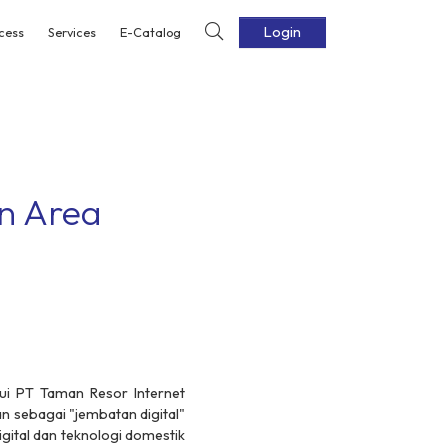
Login
cess
Services
E-Catalog
n Area
ui PT Taman Resor Internet
 sebagai "jembatan digital"
ital dan teknologi domestik