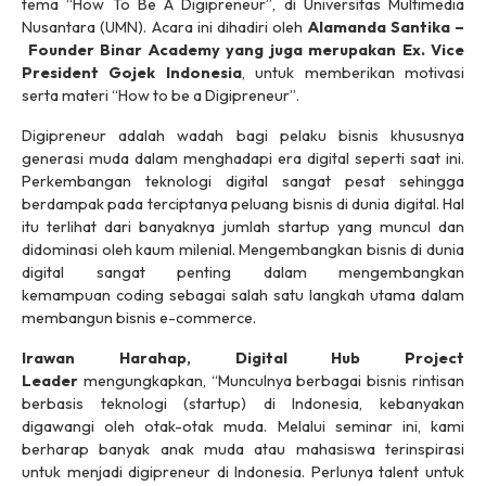
tema “How To Be A Digipreneur”, di Universitas Multimedia
Nusantara (UMN). Acara ini dihadiri oleh
Alamanda Santika –
Founder Binar Academy yang juga merupakan Ex. Vice
President Gojek Indonesia
, untuk memberikan motivasi
serta materi “How to be a Digipreneur”.
Digipreneur adalah wadah bagi pelaku bisnis khususnya
generasi muda dalam menghadapi era digital seperti saat ini.
Perkembangan teknologi digital sangat pesat sehingga
berdampak pada terciptanya peluang bisnis di dunia digital. Hal
itu terlihat dari banyaknya jumlah
startup
yang muncul dan
didominasi oleh kaum milenial. Mengembangkan bisnis di dunia
digital sangat penting dalam mengembangkan
kemampuan
coding
sebagai salah satu langkah utama dalam
membangun bisnis
e-commerce
.
Irawan Harahap, Digital Hub Project
Leader
mengungkapkan, “Munculnya berbagai bisnis rintisan
berbasis teknologi
(startup)
di Indonesia, kebanyakan
digawangi oleh otak-otak muda. Melalui seminar ini, kami
berharap banyak anak muda atau mahasiswa terinspirasi
untuk menjadi digipreneur di Indonesia. Perlunya
talent
untuk