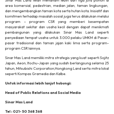
Sinar Mas Land telah menanam lebih dari tiga juta pohon di
area komersial, pedestrian, median jalan, taman lingkungan,
dan mengembangkan taman kota serta hutan kota. Inisiatif dan
komitmen terhadap masalah sosial juga terus dilakukan melalui
program – program CSR yang memberi kesempatan
masyarakat sekitar dan usaha kecil dengan dapat menikmati
pembangunan yang dilakukan Sinar Mas Land seperti
penyediaan tempat usaha untuk 3.000 pelaku UMKM di Pasar-
pasar tradisional dan taman jajan kaki lima serta program-
program CSR lainnya.
Sinar Mas Land memiliki mitra strategis yang kuat seperti Sojitz
Japan, Aeon, Itochu-Japan yang sudah berlangsung selama 25
tahun, Mitsubishi Corporation,Hongkong Land serta mitra lokal
seperti Kompas Gramedia dan Kalbe.
Untuk informasi lebih lanjut hubungi:
Head of Public Relations and Social Media
Sinar Mas Land
Tel : 021- 50 368 368