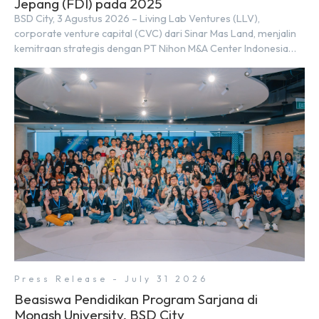
Jepang (FDI) pada 2025
BSD City, 3 Agustus 2026 – Living Lab Ventures (LLV),
corporate venture capital (CVC) dari Sinar Mas Land, menjalin
kemitraan strategis dengan PT Nihon M&A Center Indonesia
(NMAI), bagian dari Nihon M&A Center Holdings Inc. Kemitraan
tersebut ditandai dengan penandatanganan Memorandum of
Understanding (MoU) oleh Bayu Seto (Partner at Living Lab
Ventures) dan Kosuke Kawata […]
Press Release - July 31 2026
Beasiswa Pendidikan Program Sarjana di
Monash University, BSD City