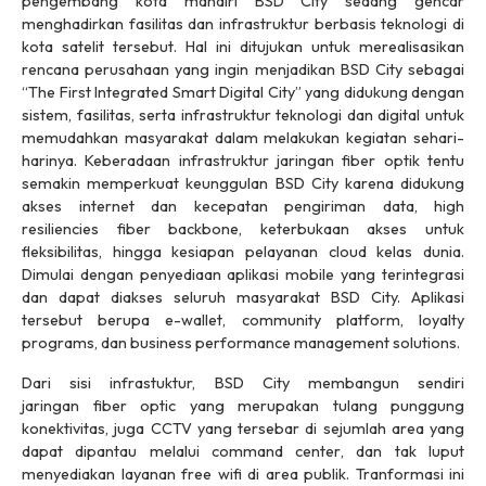
pengembang kota mandiri BSD City sedang gencar
menghadirkan fasilitas dan infrastruktur berbasis teknologi di
kota satelit tersebut. Hal ini ditujukan untuk merealisasikan
rencana perusahaan yang ingin menjadikan BSD City sebagai
“
The First Integrated Smart Digital City
” yang didukung dengan
sistem, fasilitas, serta infrastruktur teknologi dan digital untuk
memudahkan masyarakat dalam melakukan kegiatan sehari-
harinya. Keberadaan infrastruktur jaringan fiber optik tentu
semakin memperkuat keunggulan BSD City karena didukung
akses internet dan kecepatan pengiriman data, high
resiliencies
fiber backbone
, keterbukaan akses untuk
fleksibilitas, hingga kesiapan pelayanan
cloud
kelas dunia.
Dimulai dengan penyediaan aplikasi
mobile
yang terintegrasi
dan dapat diakses seluruh masyarakat BSD City. Aplikasi
tersebut berupa
e-wallet
,
community platform, loyalty
programs
, dan
business performance management solutions
.
Dari sisi infrastuktur, BSD City membangun sendiri
jaringan
fiber optic
yang merupakan tulang punggung
konektivitas, juga CCTV yang tersebar di sejumlah area yang
dapat dipantau melalui
command center
, dan tak luput
menyediakan layanan
free wifi
di area publik. Tranformasi ini