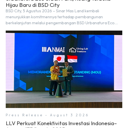
Hijau Baru di BSD City
BSD City, 5 Agustus 2026 – Sinar Mas Land kembali
menunjukkan komitmennya terhadap pembangunan
berkelanjutan melalui pengembangan BSD Urbanatura Eco
Urban Park, sebuah ruang terbuka hijau multifungsi dengan
jalur sungai sepanjang 1,5 km yang dikelilingi lanskap tropis
rimbun di BSD City yang sebelumnya dikenal sebagai Green
Pathway. Transformasi ini merupakan bagian dari upaya
perusahaan untuk […]
Press Release - August 3 2026
LLV Perkuat Konektivitas Investasi Indonesia–