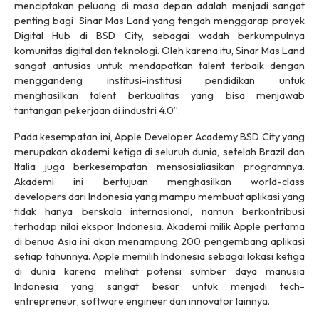
menciptakan peluang di masa depan adalah menjadi sangat
penting bagi Sinar Mas Land yang tengah menggarap proyek
Digital Hub di BSD City, sebagai wadah berkumpulnya
komunitas digital dan teknologi. Oleh karena itu, Sinar Mas Land
sangat antusias untuk mendapatkan
talent
terbaik dengan
menggandeng institusi-institusi pendidikan untuk
menghasilkan talent berkualitas yang bisa menjawab
tantangan pekerjaan di industri 4.0”.
Pada kesempatan ini, Apple Developer Academy BSD City yang
merupakan akademi ketiga di seluruh dunia, setelah Brazil dan
Italia juga berkesempatan mensosialiasikan programnya.
Akademi ini bertujuan menghasilkan
world-class
developers
dari Indonesia yang mampu membuat aplikasi yang
tidak hanya berskala internasional, namun berkontribusi
terhadap nilai ekspor Indonesia. Akademi milik Apple pertama
di benua Asia ini akan menampung 200 pengembang aplikasi
setiap tahunnya. Apple memilih Indonesia sebagai lokasi ketiga
di dunia karena melihat potensi sumber daya manusia
Indonesia yang sangat besar untuk menjadi
tech-
entrepreneur
,
software engineer
dan
innovator
lainnya.