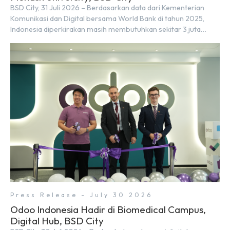
BSD City, 31 Juli 2026 – Berdasarkan data dari Kementerian
Komunikasi dan Digital bersama World Bank di tahun 2025,
Indonesia diperkirakan masih membutuhkan sekitar 3 juta
talenta digital hingga tahun 2030 atau setara dengan 600 ribu
tenaga digital baru setiap tahunnya untuk mendukung
percepatan transformasi digital di berbagai sektor strategis.
Kebutuhan tersebut menjadikan pengembangan sumber daya
[…]
Press Release - July 30 2026
Odoo Indonesia Hadir di Biomedical Campus,
Digital Hub, BSD City