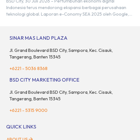
BSD City, 30 Juli 2026 – Pertumbuhan ekonomi digital
Indonesia terus mendorong ekspansi berbagai perusahaan
teknologi global. Laporan e-Conomy SEA 2025 oleh Google,
Temasek, dan Bain & Company menempatkan Indonesia
sebagai salah satu pasar digital terbesar di Asia Tenggara
dengan nilai ekonomi hampir mencapai US$100 miliar, tumbuh
SINAR MAS LAND PLAZA
sebesar 14% dibandingkan dengan tahun sebelumnya. Kondisi
ini […]
Jl. Grand Boulevard BSD City, Sampora, Kec. Cisauk,
Tangerang, Banten 15345
+6221 - 5036 8368
BSD CITY MARKETING OFFICE
Jl. Grand Boulevard BSD City, Sampora, Kec. Cisauk,
Tangerang, Banten 15345
+6221 - 5315 9000
QUICK LINKS
ABOUT US