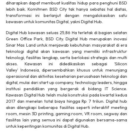
diharapkan dapat membuat kualitas hidup para penghuni BSD
lebih baik. Komitmen BSD City tak hanya sebatas hal diatas,
transformasi ini berlanjut dengan mengalokasikan satu
kawasan untuk komunitas Digital, yakni Digital Hub.
Digital Hub kawasan seluas 25,86 Ha terletak di bagian selatan
Green Office Park, BSD City. Digital Hub merupakan inovasi
Sinar Mas Land untuk menjawab kebutuhan masyarakat di era
teknologi digital akan kawasan yang memiliki infrastruktur
teknologi, fasilitas lengkap, serta berlokasi strategis dan multi
akses. Kawasan ini didedikasikan sebagai
‘Silicon
Valley’
Indonesia, dipersembahkan khusus untuk menunjang
operasional dan aktivitas keseharian perusahaan teknologi dan
digital, mulai dari
start up company, technology leaders,
hingga
institusi pendidikan yang bergerak di bidang
IT Science
.
Kawasan Digital Hub telah mulai konstruksi pada kwartal kedua
2017 dan menelan total biaya hingga Rp 7 triliun. Digital hub
akan dilengkapi beberapa fasilitas seperti interaktif
meeting
room
, mesin 3D printing,
gaming room
,
VR room
,
segway
dan
fasilitas lain yang semua ini dapat digunakan bersama-sama
untuk kepentingan komunitas di Digital Hub.