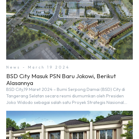
News - March 19 2024
BSD City Masuk PSN Baru Jokowi, Berikut
Alasannya
BSD City,19 Maret 2024 – Bumi Serpong Damai (BSD) City di
Tangerang Selatan secara resmi diumumkan oleh Presiden
Joko Widodo sebagai salah satu Proyek Strategis Nasional
(PSN) yang baru. Pengumuman ini dibuat oleh Menteri
Koordinator Bidang Perekonomian, Airlangga Hartarto, setelah
Rapat Terbatas (ratas) bersama Jokowi di Istana Kepresidenan
pada hari Senin, 18 Maret 2024. Selain […]