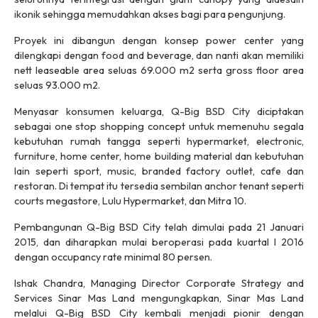
ikonik sehingga memudahkan akses bagi para pengunjung.
Proyek ini dibangun dengan konsep power center yang
dilengkapi dengan food and beverage, dan nanti akan memiliki
nett leaseable area seluas 69.000 m2 serta gross floor area
seluas 93.000 m2.
Menyasar konsumen keluarga, Q-Big BSD City diciptakan
sebagai one stop shopping concept untuk memenuhu segala
kebutuhan rumah tangga seperti hypermarket, electronic,
furniture, home center, home building material dan kebutuhan
lain seperti sport, music, branded factory outlet, cafe dan
restoran. Di tempat itu tersedia sembilan anchor tenant seperti
courts megastore, Lulu Hypermarket, dan Mitra 10.
Pembangunan Q-Big BSD City telah dimulai pada 21 Januari
2015, dan diharapkan mulai beroperasi pada kuartal I 2016
dengan occupancy rate minimal 80 persen.
Ishak Chandra, Managing Director Corporate Strategy and
Services Sinar Mas Land mengungkapkan, Sinar Mas Land
melalui Q-Big BSD City kembali menjadi pionir dengan