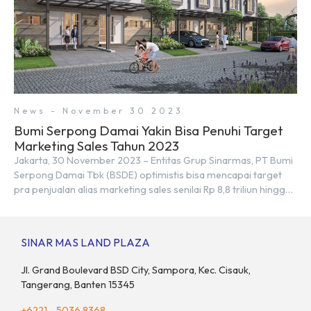
News - November 30 2023
Bumi Serpong Damai Yakin Bisa Penuhi Target
Marketing Sales Tahun 2023
Jakarta, 30 November 2023 – Entitas Grup Sinarmas, PT Bumi
Serpong Damai Tbk (BSDE) optimistis bisa mencapai target
pra penjualan alias marketing sales senilai Rp 8,8 triliun hingga
tutup 2023. Direktur Bumi Serpong Damai Hermawan Wijaya
menjelaskan dengan pencapain per September 2023 dan
adanya insentif PPN DTP, BSDE optimistis bisa melampaui
SINAR MAS LAND PLAZA
target. “Kami yakin target […]
Jl. Grand Boulevard BSD City, Sampora, Kec. Cisauk,
Tangerang, Banten 15345
+6221 - 5036 8368