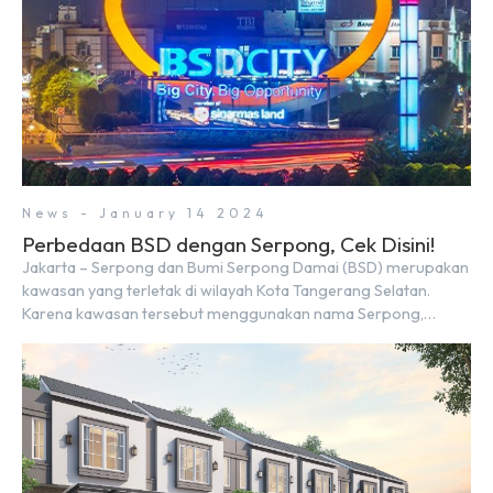
News - January 14 2024
Perbedaan BSD dengan Serpong, Cek Disini!
Jakarta – Serpong dan Bumi Serpong Damai (BSD) merupakan
kawasan yang terletak di wilayah Kota Tangerang Selatan.
Karena kawasan tersebut menggunakan nama Serpong,
mungkin banyak di antara kita yang mengira kedua wilayah ini
merupakan tempat yang sama. Padahal anggapan tersebut
kurang tepat. Sebab Serpong dan BSD merupakan dua
kawasan yang berbeda. Berikut penjelasannya. Baca Juga: […]