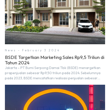
News - February 3 2024
BSDE Targetkan Marketing Sales Rp9,5 Triliun di
Tahun 2024
Jakarta – PT Bumi Serpong Damai Tbk (BSDE) menargetkan
prapenjualan sebesar Rp9,50 triliun pada 2024. Sebelumnya
pada 2023, BSDE mencatatkan realisasi penjualan sebesar
Rp9,50 triliun yang melampaui target prapenjualan sebesar
Rp8,80 triliun. Menurut Direktur BSDE Hermawan Wijaya
menghadapi 2024, kondisi ekonomi global maupun nasional
dapat memengaruhi pertimbangan masyarakat untuk
membeli rumah maupun investasi di sektor […]