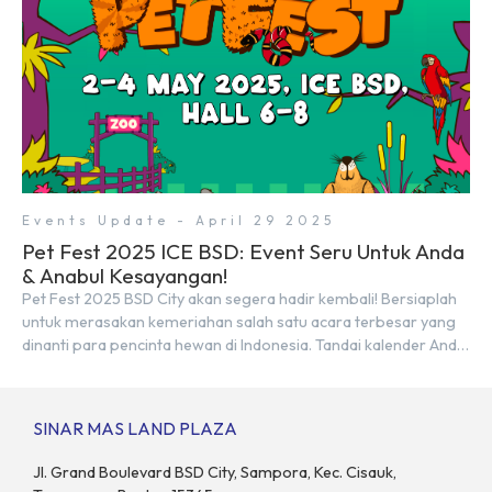
Events Update - April 29 2025
Pet Fest 2025 ICE BSD: Event Seru Untuk Anda
& Anabul Kesayangan!
Pet Fest 2025 BSD City akan segera hadir kembali! Bersiaplah
untuk merasakan kemeriahan salah satu acara terbesar yang
dinanti para pencinta hewan di Indonesia. Tandai kalender Anda
—2 hingga 4 Mei 2025 di Hall 6-8, ICE BSD City! Di ajang Pet Fest
2025 ini, Anda dan hewan kesayanganmu bisa menikmati
beragam aktivitas interaktif bersama komunitas pecinta […]
SINAR MAS LAND PLAZA
Jl. Grand Boulevard BSD City, Sampora, Kec. Cisauk,