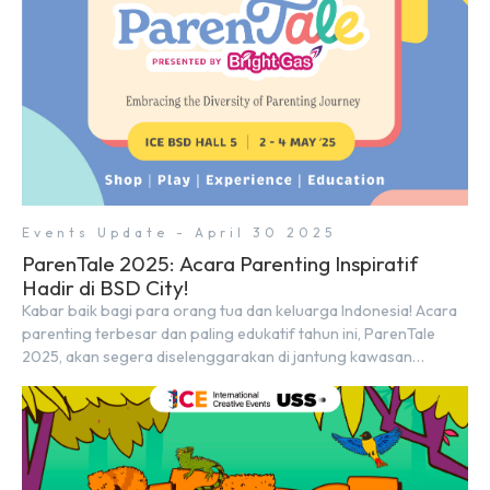
Events Update - April 30 2025
ParenTale 2025: Acara Parenting Inspiratif
Hadir di BSD City!
Kabar baik bagi para orang tua dan keluarga Indonesia! Acara
parenting terbesar dan paling edukatif tahun ini, ParenTale
2025, akan segera diselenggarakan di jantung kawasan
modern dan inovatif BSD City. Bertempat di Hall 5, ICE BSD,
acara ini akan berlangsung selama tiga hari penuh, yaitu pada 2
hingga 4 Mei 2025. Diselenggarakan oleh Parentstory dan […]