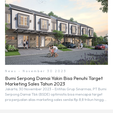
merupakan tempat yang sama. Padahal anggapan tersebut
kurang tepat. Sebab Serpong dan BSD merupakan dua
kawasan yang berbeda. Berikut penjelasannya. Baca Juga: […]
News - November 30 2023
Bumi Serpong Damai Yakin Bisa Penuhi Target
Marketing Sales Tahun 2023
Jakarta, 30 November 2023 – Entitas Grup Sinarmas, PT Bumi
Serpong Damai Tbk (BSDE) optimistis bisa mencapai target
pra penjualan alias marketing sales senilai Rp 8,8 triliun hingga
tutup 2023. Direktur Bumi Serpong Damai Hermawan Wijaya
menjelaskan dengan pencapain per September 2023 dan