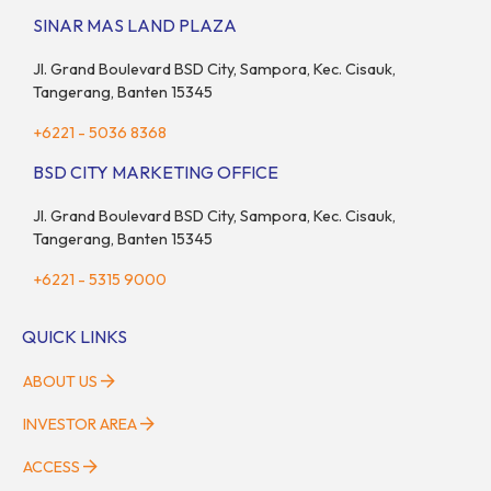
adanya insentif PPN DTP, BSDE optimistis bisa melampaui
SINAR MAS LAND PLAZA
target. “Kami yakin target […]
Jl. Grand Boulevard BSD City, Sampora, Kec. Cisauk,
Tangerang, Banten 15345
+6221 - 5036 8368
BSD CITY MARKETING OFFICE
Jl. Grand Boulevard BSD City, Sampora, Kec. Cisauk,
Tangerang, Banten 15345
+6221 - 5315 9000
QUICK LINKS
ABOUT US
INVESTOR AREA
ACCESS