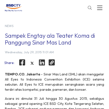
NEWS
Sampek Engtay ala Teater Koma di
Panggung Sinar Mas Land
Wednesday, July 29, 2015 11:01 AM
Share:
TEMPO.CO
,
Jakarta
- Sinar Mas Land (SML) akan menggelar
All Eyes to Indonesia Convention Exhibition (ICE) selama
sebulan. All Eyes to ICE merupakan serangkaian acara yang
terdiri atas kompetisi, parade, pameran, dan konser.
Acara ini dimulai 31 Juli hingga 30 Agustus 2015, sekaligus
sebagai
grand opening
ICE BSD City, Kota Tangerang Selatan,
Banten. "ICE sebagai gedung pameran dan konvensi terbesar