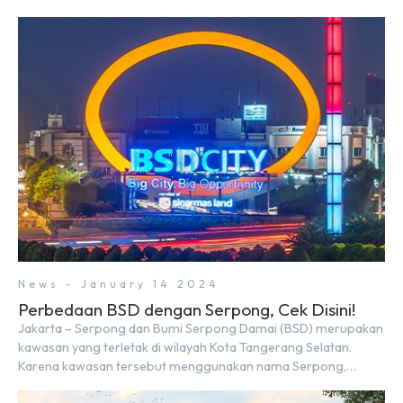
Rp9,50 triliun yang melampaui target prapenjualan sebesar
Rp8,80 triliun. Menurut Direktur BSDE Hermawan Wijaya
menghadapi 2024, kondisi ekonomi global maupun nasional
dapat memengaruhi pertimbangan masyarakat untuk
membeli rumah maupun investasi di sektor […]
News - January 14 2024
Perbedaan BSD dengan Serpong, Cek Disini!
Jakarta – Serpong dan Bumi Serpong Damai (BSD) merupakan
kawasan yang terletak di wilayah Kota Tangerang Selatan.
Karena kawasan tersebut menggunakan nama Serpong,
mungkin banyak di antara kita yang mengira kedua wilayah ini