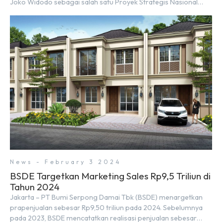
Joko Widodo sebagai salah satu Proyek Strategis Nasional
(PSN) yang baru. Pengumuman ini dibuat oleh Menteri
Koordinator Bidang Perekonomian, Airlangga Hartarto, setelah
Rapat Terbatas (ratas) bersama Jokowi di Istana Kepresidenan
pada hari Senin, 18 Maret 2024. Selain […]
News - February 3 2024
BSDE Targetkan Marketing Sales Rp9,5 Triliun di
Tahun 2024
Jakarta – PT Bumi Serpong Damai Tbk (BSDE) menargetkan
prapenjualan sebesar Rp9,50 triliun pada 2024. Sebelumnya
pada 2023, BSDE mencatatkan realisasi penjualan sebesar