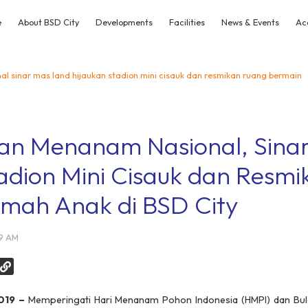
e
About BSD City
Developments
Facilities
News & Events
Ac
 sinar mas land hijaukan stadion mini cisauk dan resmikan ruang bermain
an Menanam Nasional, Sina
adion Mini Cisauk dan Resm
mah Anak di BSD City
49 AM
2019 –
Memperingati Hari Menanam Pohon Indonesia (HMPI) dan Bul