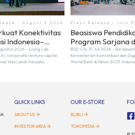
elease - August 3 2026
Press Release - July 3
rkuat Konektivitas
Beasiswa Pendidik
si Indonesia–
Program Sarjana d
 (FDI) pada 2025
Monash University
Agustus 2026 – Living Lab
BSD City, 31 Juli 2026 – Berdasar
V), corporate venture capital
Kementerian Komunikasi dan Dig
City
inar Mas Land, menjalin
World Bank di tahun 2025, Indone
trategis dengan PT Nihon M&A
diperkirakan masih membutuhkan
esia (NMAI), bagian dari Nihon
juta talenta digital hingga tahun
Holdings Inc. Kemitraan tersebut
setara dengan 600 ribu tenaga di
ngan penandatanganan
setiap tahunnya untuk menduku
 of Understanding (MoU) oleh
percepatan transformasi digital 
artner at Living Lab Ventures)
sektor strategis. Kebutuhan ters
QUICK LINKS
OUR E-STORE
FO
Kawata […]
menjadikan pengembangan sumb
uk,
ABOUT US
BLIBLI
INVESTOR AREA
TOKOPEDIA
©
2