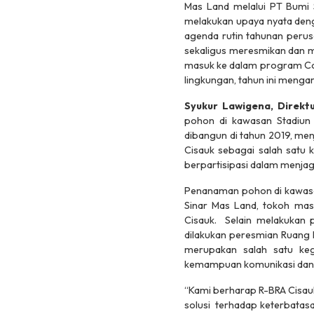
Mas Land melalui PT Bumi
melakukan upaya nyata den
agenda rutin tahunan perus
sekaligus meresmikan dan m
masuk ke dalam program
Co
lingkungan, tahun ini menga
Syukur Lawigena,
Direkt
pohon di kawasan Stadiun
dibangun di tahun 2019, menj
Cisauk sebagai salah satu 
berpartisipasi dalam menjaga
Penanaman pohon di kawasan
Sinar Mas Land, tokoh mas
Cisauk. Selain melakukan 
dilakukan peresmian Ruang 
merupakan salah satu ke
kemampuan komunikasi dan b
“Kami berharap R-BRA Cisauk
solusi terhadap keterbatas