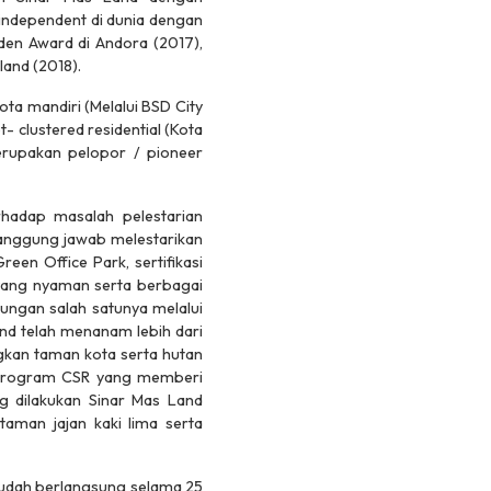
 independent di dunia dengan
en Award di Andora (2017),
land (2018).
a mandiri (Melalui BSD City
clustered residential (Kota
merupakan pelopor / pioneer
hadap masalah pelestarian
tanggung jawab melestarikan
en Office Park, sertifikasi
i yang nyaman serta berbagai
ngan salah satunya melalui
and telah menanam lebih dari
gkan taman kota serta hutan
 – program CSR yang memberi
 dilakukan Sinar Mas Land
aman jajan kaki lima serta
 sudah berlangsung selama 25