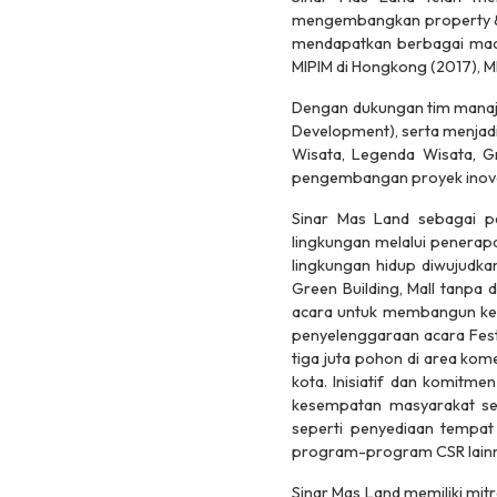
mengembangkan property & re
mendapatkan berbagai macam
MIPIM di Hongkong (2017), MI
Dengan dukungan tim manaje
Development), serta menjad
Wisata, Legenda Wisata, Gr
pengembangan proyek inovatif
Sinar Mas Land sebagai p
lingkungan melalui penerap
lingkungan hidup diwujudka
Green Building, Mall tanpa 
acara untuk membangun kesa
penyelenggaraan acara Festi
tiga juta pohon di area ko
kota. Inisiatif dan komitm
kesempatan masyarakat se
seperti penyediaan tempat
program-program CSR lainn
Sinar Mas Land memiliki mit