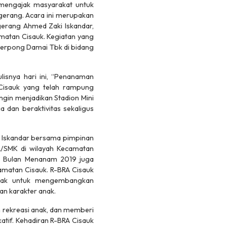
mengajak masyarakat untuk
erang. Acara ini merupakan
gerang Ahmed Zaki Iskandar,
matan Cisauk. Kegiatan yang
 Serpong Damai Tbk di bidang
isnya hari ini, “Penanaman
Cisauk yang telah rampung
ingin menjadikan Stadion Mini
 dan beraktivitas sekaligus
i Iskandar bersama pimpinan
A/SMK di wilayah Kecamatan
an Bulan Menanam 2019 juga
amatan Cisauk. R-BRA Cisauk
anak untuk mengembangkan
n karakter anak.
n rekreasi anak, dan memberi
tif. Kehadiran R-BRA Cisauk