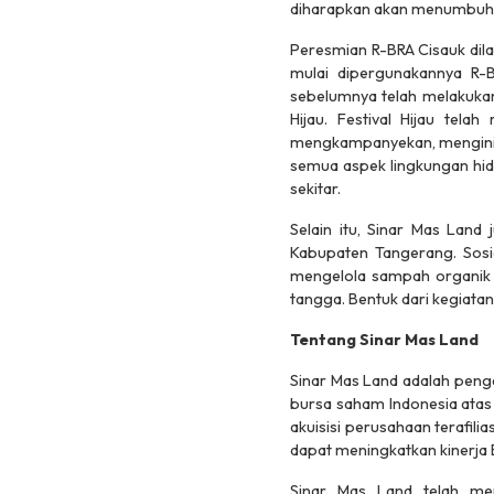
diharapkan akan menumbuhkan
Peresmian R-BRA Cisauk dil
mulai dipergunakannya R-
sebelumnya telah melakukan
Hijau. Festival Hijau tel
mengkampanyekan, menginisi
semua aspek lingkungan hid
sekitar.
Selain itu, Sinar Mas Land
Kabupaten Tangerang. Sosi
mengelola sampah organik
tangga. Bentuk dari kegiatan
Tentang Sinar Mas Land
Sinar Mas Land adalah penge
bursa saham Indonesia atas
akuisisi perusahaan terafili
dapat meningkatkan kinerja 
Sinar Mas Land telah me