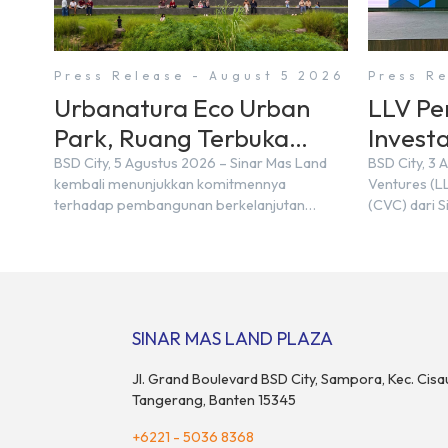
Press Release - August 5 2026
Press R
Urbanatura Eco Urban
LLV Pe
Park, Ruang Terbuka
Investa
Hijau Baru di BSD City
Jepang
BSD City, 5 Agustus 2026 – Sinar Mas Land
BSD City, 3 
kembali menunjukkan komitmennya
Ventures (LL
terhadap pembangunan berkelanjutan
(CVC) dari S
melalui pengembangan BSD Urbanatura Eco
kemitraan s
Urban Park, sebuah ruang terbuka hijau
Center Indon
multifungsi dengan jalur sungai sepanjang 1,5
M&A Center 
km yang dikelilingi lanskap tropis rimbun di
ditandai de
BSD City yang sebelumnya dikenal sebagai
Memorandum
Green Pathway. Transformasi ini merupakan
Bayu Seto (P
SINAR MAS LAND PLAZA
bagian dari upaya perusahaan untuk […]
dan Kosuke 
Jl. Grand Boulevard BSD City, Sampora, Kec. Cisa
Tangerang, Banten 15345
+6221 - 5036 8368