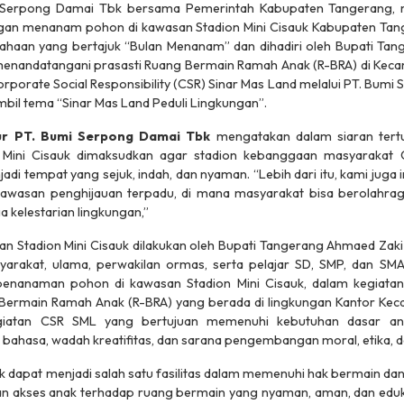
 Serpong Damai Tbk bersama Pemerintah Kabupaten Tangerang, 
gan menanam pohon di kawasan Stadion Mini Cisauk Kabupaten Tang
ahaan yang bertajuk “Bulan Menanam” dan dihadiri oleh Bupati Tan
enandatangani prasasti Ruang Bermain Ramah Anak (R-BRA) di Keca
rporate Social Responsibility
(CSR) Sinar Mas Land melalui PT. Bumi
mbil tema “Sinar Mas Land Peduli Lingkungan”.
ur PT. Bumi Serpong Damai Tbk
mengatakan dalam siaran tertul
 Mini Cisauk dimaksudkan agar stadion kebanggaan masyarakat 
adi tempat yang sejuk, indah, dan nyaman. “Lebih dari itu, kami juga 
kawasan penghijauan terpadu, di mana masyarakat bisa berolahraga
 kelestarian lingkungan,”
 Stadion Mini Cisauk dilakukan oleh Bupati Tangerang Ahmaed Zak
yarakat, ulama, perwakilan ormas, serta pelajar SD, SMP, dan SM
penanaman pohon di kawasan Stadion Mini Cisauk, dalam kegiat
Bermain Ramah Anak (R-BRA) yang berada di lingkungan Kantor Kec
giatan CSR SML yang bertujuan memenuhi kebutuhan dasar 
ahasa, wadah kreatifitas, dan sarana pengembangan moral, etika, da
 dapat menjadi salah satu fasilitas dalam memenuhi hak bermain da
an akses anak terhadap ruang bermain yang nyaman, aman, dan eduka