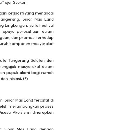
” ujar Syukur.
gani prasasti yang menandai
Tangerang. Sinar Mas Land
 Lingkungan, yaitu Festival
kan upaya perusahaan dalam
rgaan, dan promosi terhadap
seluruh komponen masyarakat
Kota Tangerang Selatan dan
 mengajak masyarakat dalam
an pupuk alami bagi rumah
an inisiasi
.
(*)
. Sinar Mas Land tercatat di
 telah merampungkan proses
sesa. Akuisisi ini diharapkan
an Sinar Mas Land dengan