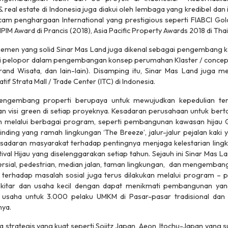
al estate di Indonesia juga diakui oleh lembaga yang kredibel dan
 penghargaan International yang prestigious seperti FIABCI Gold
PIM Award di Prancis (2018), Asia Pacific Property Awards 2018 di Thai
men yang solid Sinar Mas Land juga dikenal sebagai pengembang kot
i pelopor dalam pengembangan konsep perumahan Klaster / concept- 
and Wisata, dan lain-lain). Disamping itu, Sinar Mas Land juga 
 Strata Mall / Trade Center (ITC) di Indonesia.
engembang properti berupaya untuk mewujudkan kepedulian ter
an visi green di setiap proyeknya. Kesadaran perusahaan untuk ber
n melalui berbagai program, seperti pembangunan kawasan hijau Gre
dinding yang ramah lingkungan ‘The Breeze’, jalur-jalur pejalan kak
daran masyarakat terhadap pentingnya menjaga kelestarian lingku
val Hijau yang diselenggarakan setiap tahun. Sejauh ini Sinar Mas L
mersial, pedestrian, median jalan, taman lingkungan, dan mengemban
en terhadap masalah sosial juga terus dilakukan melalui program
kitar dan usaha kecil dengan dapat menikmati pembangunan yang
 usaha untuk 3.000 pelaku UMKM di Pasar-pasar tradisional dan t
ya.
ra strategis yang kuat seperti Sojitz Japan, Aeon, Itochu-Japan yang