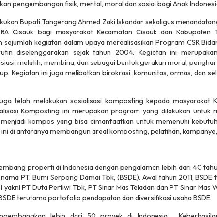
 pengembangan fisik, mental, moral dan sosial bagi Anak Indonesia,
akukan Bupati Tangerang Ahmed Zaki Iskandar sekaligus menandatan
BRA Cisauk bagi masyarakat Kecamatan Cisauk dan Kabupaten 
 sejumlah kegiatan dalam upaya merealisasikan Program CSR Bidang
ah rutin diselenggarakan sejak tahun 2004. Kegiatan ini merupa
asi, melatih, membina, dan sebagai bentuk gerakan moral, pengha
up. Kegiatan ini juga melibatkan birokrasi, komunitas, ormas, dan 
 juga telah melakukan sosialisasi komposting kepada masyarakat 
alisasi Komposting ini merupakan program yang dilakukan untuk
 menjadi kompos yang bisa dimanfaatkan untuk memenuhi kebutuh
 ini di antaranya membangun areal komposting, pelatihan, kampanye, d
mbang properti di Indonesia dengan pengalaman lebih dari 40 tahun
 nama PT. Bumi Serpong Damai Tbk, (BSDE). Awal tahun 2011, BSDE
asi yakni PT Duta Pertiwi Tbk, PT Sinar Mas Teladan dan PT Sinar Mas Wi
BSDE terutama portofolio pendapatan dan diversifikasi usaha BSDE.
ngembangkan lebih dari 50 proyek di Indonesia. Keberhasil