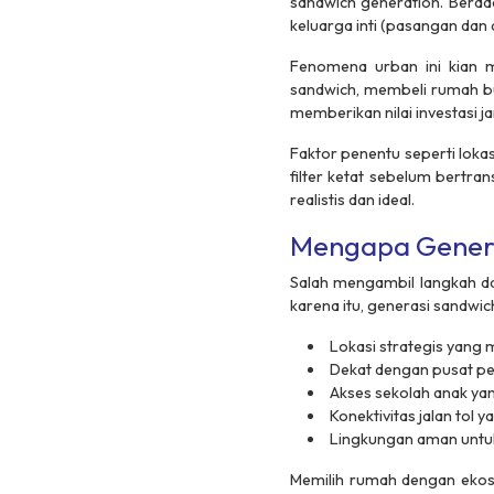
sandwich generation
. Berad
keluarga inti (pasangan dan
Fenomena urban ini kian m
sandwich
, membeli rumah bu
memberikan nilai investasi j
Faktor penentu seperti lokas
filter ketat sebelum bertran
realistis dan ideal.
Mengapa Generas
Salah mengambil langkah da
karena itu, generasi
sandwic
Lokasi strategis yang
Dekat dengan pusat p
Akses sekolah anak yan
Konektivitas jalan tol
Lingkungan aman untu
Memilih rumah dengan ekosi