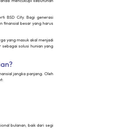
l ganda: mencukupi kebutuhan
ti BSD City. Bagi generasi
n finansial besar yang harus
harga yang masuk akal menjadi
r sebagai solusi hunian yang
ian?
ansial jangka panjang. Oleh
t:
nal bulanan, baik dari segi