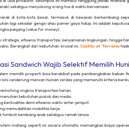
a di usia produktif, kelompok ini memikul tanggung jawab finansia
 anak) sekaligus menyokong orang tua di waktu bersamaan.
arak di kota-kota besar, termasuk di kawasan berkembang seper
kan lagi sekadar gengsi atau pamer gaya hidup. Ini adalah keputusa
angka panjang (
value for money
).
i strategis, efisiensi transportasi, kenyamanan lingkungan, hingga 
saksi. Berangkat dari kebutuhan krusial ini,
Castilo at Terravia
hadi
i Sandwich Wajib Selektif Memilih Hun
lam memilih properti bisa berakibat pada pembengkakan beban fin
h
kini cenderung mencari hunian cerdas yang memenuhi kriteria beriku
 memotong ongkos transportasi harian.
emenuhan kebutuhan pokok dan medis.
g berkualitas demi efisiensi waktu antar-jemput.
 yang memudahkan mobilitas kerja.
k tumbuh kembang anak sekaligus ramah lansia.
stem matang seperti ini secara otomatis memangkas biaya operasio