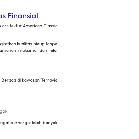
as Finansial
 arsitektur
American Classic
katkan kualitas hidup tanpa
yamanan maksimal dan nilai
 Berada di kawasan Terravia
gok.
ngat berharga: lebih banyak