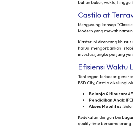
bahan bakar, waktu, hingga ti
Castilo at Terra
Mengusung konsep
“Classic
Modern
yang mewah namun t
Klaster ini dirancang khus
harus mengorbankan stabil
investasi jangka panjang ya
Efisiensi Waktu 
Tantangan terbesar genera
BSD City, Castilo dikelilingi
Belanja & Hiburan:
AE
Pendidikan Anak:
IPE
Akses Mobilitas:
Sela
Kedekatan dengan berbagai 
quality time
bersama orang-o