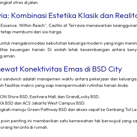
ngkat stres di jalan.
via: Kombinasi Estetika Klasik dan Realit
 Essence, Within Reach”
, Castilo at Terravia menawarkan keanggunan
etap membumi dari sisi harga.
us untuk mengakomodasi kebutuhan keluarga modern yang ingin mening
itas keuangan harian. Di sinilah letak keseimbangan antara ken
ng aman.
Lewat Konektivitas Emas di BSD City
si
sandwich
adalah manajemen waktu antara pekerjaan dan keluarga.
 oleh fasilitas makro yang siap mempermudah rutinitas harian Anda:
ON Store BSD, Eastvara Mall, dan GrandLucky BSD.
KA BSD dan ACS Jakarta West Campus BSD.
ngkah menuju Green Pathway BSD dan akses cepat ke Gerbang Tol Le
poin penting ini memberikan satu kemewahan tak berwujud yang sa
rang tercinta di rumah.