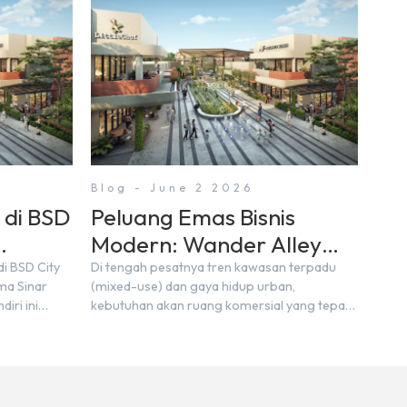
Blog - June 2 2026
 di BSD
Peluang Emas Bisnis
Modern: Wander Alley
h dari
Walk, Ruko TOD Strategis
i BSD City
Di tengah pesatnya tren kawasan terpadu
ma Sinar
(mixed-use) dan gaya hidup urban,
di BSD City Mulai 2 M-an
iri ini
kebutuhan akan ruang komersial yang tepat
ra pelaku
makin krusial. Suksesnya sebuah bisnis kini
g
tidak hanya bergantung pada lokasi, tetapi
der Alley
juga konektivitas, tingginya arus pengunjung
i datang
(traffic), serta ekosistem yang mendukung
ng sangat
pertumbuhan jangka panjang. Menjawab