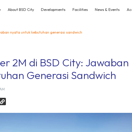
e
About BSD City
Developments
Facilities
News & Events
Ac
waban nyata untuk kebutuhan generasi sandwich
r 2M di BSD City: Jawaban
tuhan Generasi Sandwich
 AM