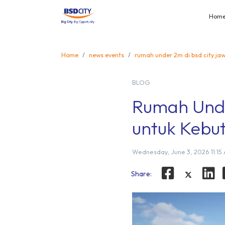
Hom
Home
news events
rumah under 2m di bsd city ja
BLOG
Rumah Unde
untuk Kebu
Wednesday, June 3, 2026 11:15
Share: