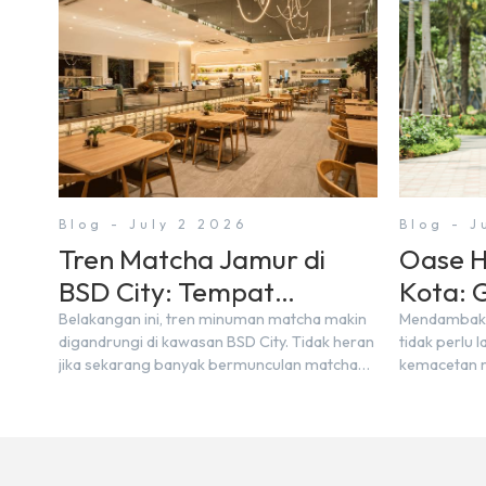
Blog - July 2 2026
Blog - 
Tren Matcha Jamur di
Oase H
BSD City: Tempat
Kota: 
Nongkrong Estetik Dekat
Urban 
Belakangan ini, tren minuman matcha makin
Mendambakan
digandrungi di kawasan BSD City. Tidak heran
tidak perlu
Hunian
jika sekarang banyak bermunculan matcha
kemacetan m
cafe baru yang menawarkan menu autentik,
berdesakan 
konsep visual yang estetik, serta atmosfer
Bagi warga B
yang nyaman, baik untuk produktif bekerja
dinikmati la
(WFC) maupun sekadar bersantai bersama
rindang, es
orang terdekat. Kabar baiknya, deretan kafe
kawasan tow