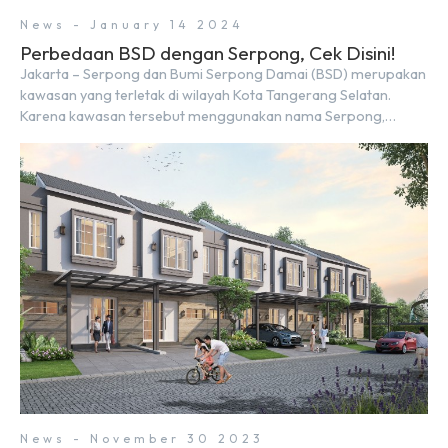
News - January 14 2024
Perbedaan BSD dengan Serpong, Cek Disini!
Jakarta – Serpong dan Bumi Serpong Damai (BSD) merupakan
kawasan yang terletak di wilayah Kota Tangerang Selatan.
Karena kawasan tersebut menggunakan nama Serpong,
mungkin banyak di antara kita yang mengira kedua wilayah ini
merupakan tempat yang sama. Padahal anggapan tersebut
kurang tepat. Sebab Serpong dan BSD merupakan dua
kawasan yang berbeda. Berikut penjelasannya. Baca Juga: […]
News - November 30 2023