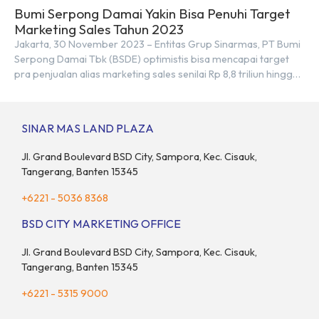
Bumi Serpong Damai Yakin Bisa Penuhi Target
Marketing Sales Tahun 2023
Jakarta, 30 November 2023 – Entitas Grup Sinarmas, PT Bumi
Serpong Damai Tbk (BSDE) optimistis bisa mencapai target
pra penjualan alias marketing sales senilai Rp 8,8 triliun hingga
tutup 2023. Direktur Bumi Serpong Damai Hermawan Wijaya
menjelaskan dengan pencapain per September 2023 dan
adanya insentif PPN DTP, BSDE optimistis bisa melampaui
SINAR MAS LAND PLAZA
target. “Kami yakin target […]
Jl. Grand Boulevard BSD City, Sampora, Kec. Cisauk,
Tangerang, Banten 15345
+6221 - 5036 8368
BSD CITY MARKETING OFFICE
Jl. Grand Boulevard BSD City, Sampora, Kec. Cisauk,
Tangerang, Banten 15345
+6221 - 5315 9000