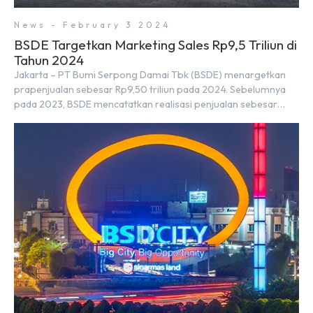
News - February 3 2024
BSDE Targetkan Marketing Sales Rp9,5 Triliun di
Tahun 2024
Jakarta – PT Bumi Serpong Damai Tbk (BSDE) menargetkan
prapenjualan sebesar Rp9,50 triliun pada 2024. Sebelumnya
pada 2023, BSDE mencatatkan realisasi penjualan sebesar
Rp9,50 triliun yang melampaui target prapenjualan sebesar
Rp8,80 triliun. Menurut Direktur BSDE Hermawan Wijaya
menghadapi 2024, kondisi ekonomi global maupun nasional
dapat memengaruhi pertimbangan masyarakat untuk
membeli rumah maupun investasi di sektor […]