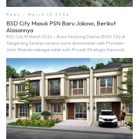
News - March 19 2024
BSD City Masuk PSN Baru Jokowi, Berikut
Alasannya
BSD City,19 Maret 2024 – Bumi Serpong Damai (BSD) City di
Tangerang Selatan secara resmi diumumkan oleh Presiden
Joko Widodo sebagai salah satu Proyek Strategis Nasional
(PSN) yang baru. Pengumuman ini dibuat oleh Menteri
Koordinator Bidang Perekonomian, Airlangga Hartarto, setelah
Rapat Terbatas (ratas) bersama Jokowi di Istana Kepresidenan
pada hari Senin, 18 Maret 2024. Selain […]