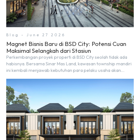
Blog - June 27 2026
Magnet Bisnis Baru di BSD City: Potensi Cuan
Maksimal Selangkah dari Stasiun
Perkembangan proyek properti di BSD City seolah tidak ada
habisnya. Bersama Sinar Mas Land, kawasan township mandiri
ini kembali menjawab kebutuhan para pelaku usaha akan
ruang komersial yang menjanjikan lewat kehadiran Wander
Alley Walk. Ruko terbaru di BSD City ini datang dengan
keunggulan geografis yang sangat strategis. Letaknya
menempel langsung dengan dua pusat pergerakan massa […]