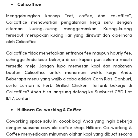
Calicoffice
Menggabungkan konsep “
cat, coffee
, dan
co-office
”,
Calicoffice menawarkan pengalaman kerja seru dengan
ditemani kucing-kucing menggemaskan. Kucing-kucing
tersebut merupakan kucing liar yang dirawat dan dipelihara
oleh Calicoffice.
Calicoffice tidak menetapkan
entrance fee
maupun
hourly fee
,
sehingga Anda bisa bekerja di sini kapan pun selama masih
tersedia meja. Jangan lupa memesan kopi dan makanan
buatan Calicoffice untuk menemani waktu kerja Anda.
Beberapa menu yang wajib dicoba adalah
Corn Ribs, Donburi,
serta
Lemon & Herb Grilled Chicken.
Tertarik bekerja di
Calicoffice? Anda bisa langsung datang ke Sunburst CBD Lot
II/17, Lantai 1.
Hillborn Co-working & Coffee
Coworking space
satu ini cocok bagi Anda yang ingin bekerja
dengan suasana
cozy
ala
coffee shop
. Hillborn Co-working &
Coffee menyediakan minuman olahan kopi yang dibuat secara