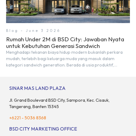
Blog - June 3 2026
Rumah Under 2M di BSD City: Jawaban Nyata
untuk Kebutuhan Generasi Sandwich
Menghadapi tekanan biaya hidup modern bukanlah perkara
mudah, terlebih bagi keluarga muda yang masuk dalam
kategori sandwich generation. Berada di usia produktif,
kelompok ini memikul tanggung jawab finansial ganda:
mencukupi kebutuhan keluarga inti (pasangan dan anak)
sekaligus menyokong orang tua di waktu bersamaan.
SINAR MAS LAND PLAZA
Fenomena urban ini kian marak di kota-kota besar, termasuk di
kawasan berkembang […]
Jl. Grand Boulevard BSD City, Sampora, Kec. Cisauk,
Tangerang, Banten 15345
+6221 - 5036 8368
BSD CITY MARKETING OFFICE