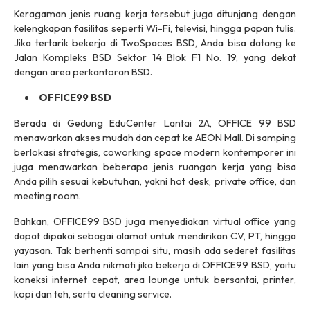
Keragaman jenis ruang kerja tersebut juga ditunjang dengan
kelengkapan fasilitas seperti
Wi-Fi,
televisi, hingga papan tulis.
Jika tertarik bekerja di TwoSpaces BSD, Anda bisa datang ke
Jalan Kompleks BSD Sektor 14 Blok F1 No. 19, yang dekat
dengan area perkantoran BSD.
OFFICE99 BSD
Berada di Gedung EduCenter Lantai 2A, OFFICE 99 BSD
menawarkan akses mudah dan cepat ke AEON Mall. Di samping
berlokasi strategis,
coworking space
modern kontemporer ini
juga menawarkan beberapa jenis ruangan kerja yang bisa
Anda pilih sesuai kebutuhan, yakni
hot desk, private office,
dan
meeting room
.
Bahkan, OFFICE99 BSD juga menyediakan
virtual office
yang
dapat dipakai sebagai alamat untuk mendirikan CV, PT, hingga
yayasan. Tak berhenti sampai situ, masih ada sederet fasilitas
lain yang bisa Anda nikmati jika bekerja di OFFICE99 BSD, yaitu
koneksi internet cepat, area
lounge
untuk bersantai,
printer
,
kopi dan teh, serta
cleaning service
.