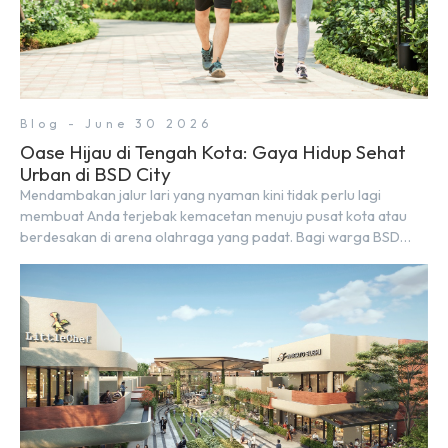
Blog - June 30 2026
Oase Hijau di Tengah Kota: Gaya Hidup Sehat
Urban di BSD City
Mendambakan jalur lari yang nyaman kini tidak perlu lagi
membuat Anda terjebak kemacetan menuju pusat kota atau
berdesakan di arena olahraga yang padat. Bagi warga BSD
City, berolahraga rutin bisa dinikmati langsung di lingkungan
sekitar yang rindang, estetik, dan menenangkan. Sebagai
kawasan township terpadu, BSD City terus bertransformasi
menjadi area hunian modern yang sangat mendukung […]