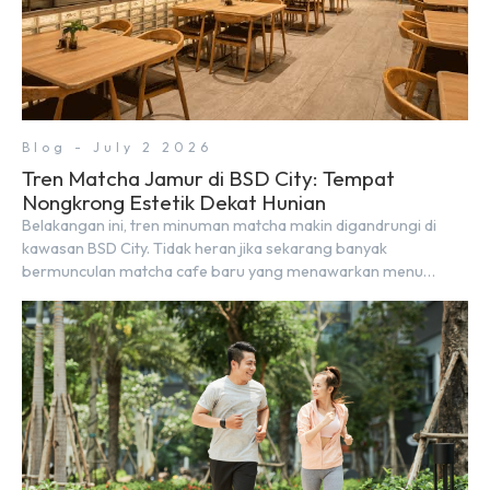
Blog - July 2 2026
Tren Matcha Jamur di BSD City: Tempat
Nongkrong Estetik Dekat Hunian
Belakangan ini, tren minuman matcha makin digandrungi di
kawasan BSD City. Tidak heran jika sekarang banyak
bermunculan matcha cafe baru yang menawarkan menu
autentik, konsep visual yang estetik, serta atmosfer yang
nyaman, baik untuk produktif bekerja (WFC) maupun sekadar
bersantai bersama orang terdekat. Kabar baiknya, deretan
kafe hits ini tersebar di lokasi-lokasi strategis yang sangat […]