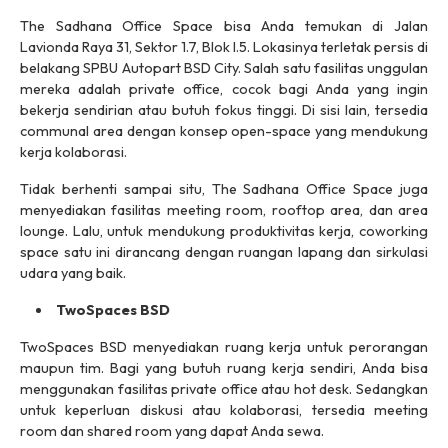
The Sadhana Office Space bisa Anda temukan di Jalan
Lavionda Raya 31, Sektor 1.7, Blok I.5. Lokasinya terletak persis di
belakang SPBU Autopart BSD City. Salah satu fasilitas unggulan
mereka adalah
private office
, cocok bagi Anda yang ingin
bekerja sendirian atau butuh fokus tinggi. Di sisi lain, tersedia
communal area
dengan konsep
open-space
yang mendukung
kerja kolaborasi.
Tidak berhenti sampai situ, The Sadhana Office Space juga
menyediakan fasilitas
meeting room, rooftop area
, dan area
lounge
. Lalu, untuk mendukung produktivitas kerja,
coworking
space
satu ini
dirancang dengan ruangan lapang dan sirkulasi
udara yang baik.
TwoSpaces BSD
TwoSpaces BSD menyediakan ruang kerja untuk perorangan
maupun tim. Bagi yang butuh ruang kerja sendiri, Anda bisa
menggunakan fasilitas
private office
atau
hot desk.
Sedangkan
untuk keperluan diskusi atau kolaborasi, tersedia
meeting
room
dan
shared room
yang dapat Anda sewa.