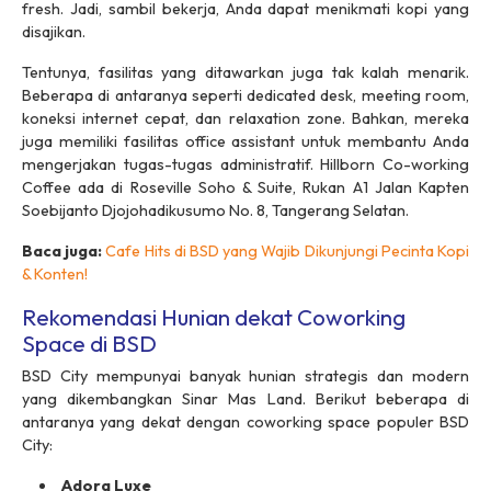
fresh
. Jadi, sambil bekerja, Anda dapat menikmati kopi yang
disajikan.
Tentunya, fasilitas yang ditawarkan juga tak kalah menarik.
Beberapa di antaranya seperti
dedicated desk, meeting room
,
koneksi internet cepat, dan
relaxation zone
. Bahkan, mereka
juga memiliki fasilitas
office assistant
untuk membantu Anda
mengerjakan tugas-tugas administratif. Hillborn Co-working
Coffee ada di Roseville Soho & Suite, Rukan A1 Jalan Kapten
Soebijanto Djojohadikusumo No. 8, Tangerang Selatan.
Baca juga:
Cafe Hits di BSD yang Wajib Dikunjungi Pecinta Kopi
& Konten!
Rekomendasi Hunian dekat Coworking
Space di BSD
BSD City mempunyai banyak hunian strategis dan modern
yang dikembangkan Sinar Mas Land. Berikut beberapa di
antaranya yang dekat dengan
coworking space
populer BSD
City:
Adora Luxe