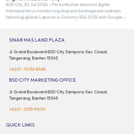
BSD City, 30 Juli 2026 – Pertumbuhan ekonomi digital
Indonesia terus mendorong ekspansi berbagai perusahaan
teknologi global. Laporan e-Conomy SEA 2025 oleh Google,
Temasek, dan Bain & Company menempatkan Indonesia
sebagai salah satu pasar digital terbesar di Asia Tenggara
dengan nilai ekonomi hampir mencapai US$100 miliar, tumbuh
SINAR MAS LAND PLAZA
sebesar 14% dibandingkan dengan tahun sebelumnya. Kondisi
ini […]
Jl. Grand Boulevard BSD City, Sampora, Kec. Cisauk,
Tangerang, Banten 15345
+6221 - 5036 8368
BSD CITY MARKETING OFFICE
Jl. Grand Boulevard BSD City, Sampora, Kec. Cisauk,
Tangerang, Banten 15345
+6221 - 5315 9000
QUICK LINKS