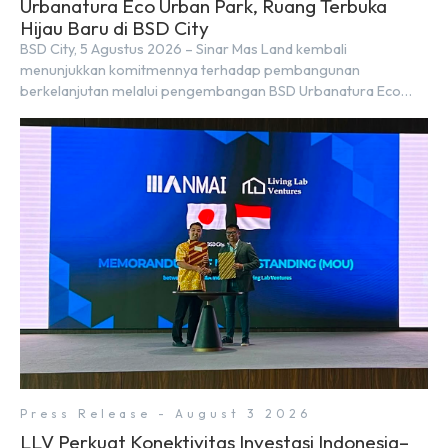
Urbanatura Eco Urban Park, Ruang Terbuka
Hijau Baru di BSD City
BSD City, 5 Agustus 2026 – Sinar Mas Land kembali
menunjukkan komitmennya terhadap pembangunan
berkelanjutan melalui pengembangan BSD Urbanatura Eco
Urban Park, sebuah ruang terbuka hijau multifungsi dengan
jalur sungai sepanjang 1,5 km yang dikelilingi lanskap tropis
rimbun di BSD City yang sebelumnya dikenal sebagai Green
Pathway. Transformasi ini merupakan bagian dari upaya
perusahaan untuk […]
Press Release - August 3 2026
LLV Perkuat Konektivitas Investasi Indonesia–