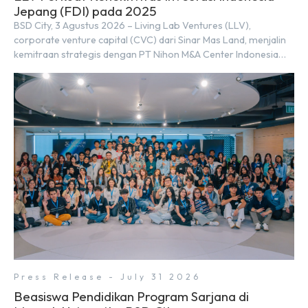
Jepang (FDI) pada 2025
BSD City, 3 Agustus 2026 – Living Lab Ventures (LLV),
corporate venture capital (CVC) dari Sinar Mas Land, menjalin
kemitraan strategis dengan PT Nihon M&A Center Indonesia
(NMAI), bagian dari Nihon M&A Center Holdings Inc. Kemitraan
tersebut ditandai dengan penandatanganan Memorandum of
Understanding (MoU) oleh Bayu Seto (Partner at Living Lab
Ventures) dan Kosuke Kawata […]
Press Release - July 31 2026
Beasiswa Pendidikan Program Sarjana di