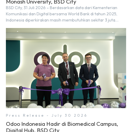
Monash University, BSD City
BSD City, 31 Juli 2026 – Berdasarkan data dari Kementerian
Komunikasi dan Digital bersama World Bank di tahun 2025,
Indonesia diperkirakan masih membutuhkan sekitar 3 juta
talenta digital hingga tahun 2030 atau setara dengan 600 ribu
tenaga digital baru setiap tahunnya untuk mendukung
percepatan transformasi digital di berbagai sektor strategis.
Kebutuhan tersebut menjadikan pengembangan sumber daya
[…]
Press Release - July 30 2026
Odoo Indonesia Hadir di Biomedical Campus,
Digital Hub, BSD City