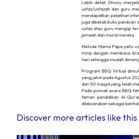
Lebih detail, Dhony menje
ustaz/ustazah dan guru meng
mendapatkan pelatihan inte
juga dibekali buku panduan 
ustaz atau guru mengaji t
jemaah dan murid mereka.
Metode Mama Papa yaitu ca
mirip dengan membaca Arab 
hari sehingga mudah dimeng
Program BBQ Virtual dimula
yang jatuh pada Agustus 202
dari 50 masjid yang telah me
Pada puncak acara BBQ tah
taman pendidikan Al-Qur’a
dilaksanakan sebagai bentuk
Discover more articles like this