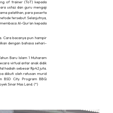
ning of trainer
(ToT) kepada
 para ustaz dan guru mengaji
ma pelatihan, para peserta
etode tersebut. Selanjutnya,
n membaca Al-Qur’an kepada
a. Cara bacanya pun hampir
alkan dengan bahasa sehari-
Tahun Baru Islam 1 Muharam
ara virtual antar anak didik
tal hadiah sebesar Rp42 juta.
diikuti oleh ratusan murid
asan BSD City. Program BBQ
yek Sinar Mas Land. (*)