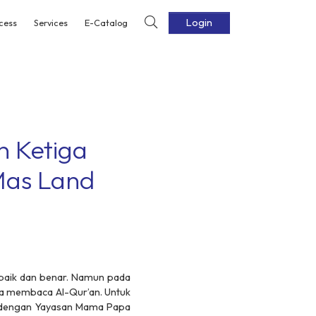
Login
cess
Services
E-Catalog
n Ketiga
Mas Land
baik dan benar. Namun pada
sa membaca Al-Qur’an. Untuk
dengan Yayasan Mama Papa