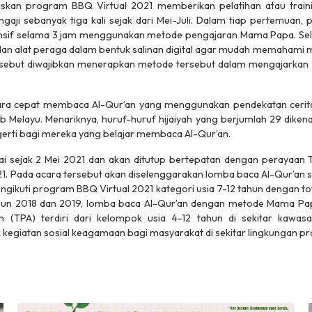
laskan program BBQ Virtual 2021 memberikan pelatihan atau
trai
aji sebanyak tiga kali sejak dari Mei-Juli. Dalam tiap pertemuan,
nsif selama 3 jam menggunakan metode pengajaran Mama Papa. Sela
dan alat peraga dalam bentuk salinan digital agar mudah memahami m
ersebut diwajibkan menerapkan metode tersebut dalam mengajarka
ra cepat membaca Al-Qur’an yang menggunakan pendekatan cerit
Melayu. Menariknya, huruf-huruf hijaiyah yang berjumlah 29 diken
erti bagi mereka yang belajar membaca Al-Qur’an.
i sejak 2 Mei 2021 dan akan ditutup bertepatan dengan perayaan 
1. Pada acara tersebut akan diselenggarakan lomba baca Al-Qur’an sec
ngikuti program BBQ Virtual 2021 kategori usia 7-12 tahun dengan to
un 2018 dan 2019, lomba baca Al-Qur’an dengan metode Mama Papa 
n (TPA) terdiri dari kelompok usia 4-12 tahun di sekitar kaw
 kegiatan sosial keagamaan bagi masyarakat di sekitar lingkungan pro