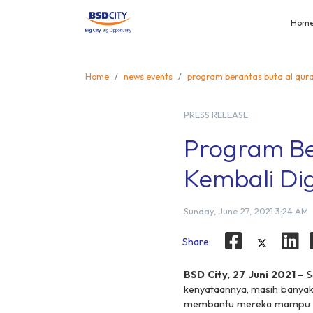
Hom
Home
news events
program berantas buta al qura
PRESS RELEASE
Program Be
Kembali Di
Sunday, June 27, 2021 3:24 AM
Share:
BSD City, 27 Juni 2021 –
S
kenyataannya, masih banyak
membantu mereka mampu 