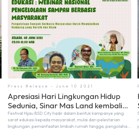
Press Release - June 10 2021
Apresiasi Hari Lingkungan Hidup
Sedunia, Sinar Mas Land kembali
Gelar Festival Hijau Ke-18 secara
Festival Hijau BSD City hadir dalam bentuk kampanye yang
sarat edukasi kepada masyarakat, mulai dari pelestarian
Virtual
lingkungan, pemanfaatan limbah rumah tangga, pengolahan
pangan, sampai budi daya sayur mayur.