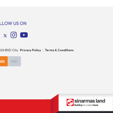
Tangerang.
Kabupaten Tangerang
LLOW US ON
026
BSD City.
Privacy Policy
|
Terms & Conditions
NG
IND