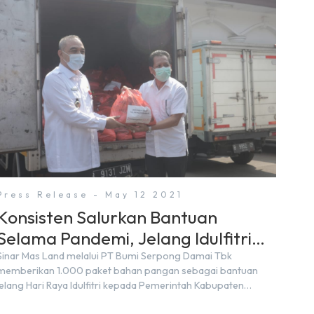
Press Release - May 12 2021
Konsisten Salurkan Bantuan
Selama Pandemi, Jelang Idulfitri
Sinar Mas Land Berikan 1.000
Sinar Mas Land melalui PT Bumi Serpong Damai Tbk
memberikan 1.000 paket bahan pangan sebagai bantuan
Paket Bahan Pangan kepada
jelang Hari Raya Idulfitri kepada Pemerintah Kabupaten
Warga Terdampak Covid-19 di
Tangerang pada hari Selasa (11/5) di Pendopo Kabupaten