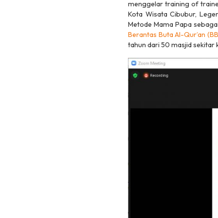
menggelar
training of train
Kota Wisata Cibubur, Lege
Metode Mama Papa sebagai 
Berantas Buta Al-Qur’an (BB
tahun dari 50 masjid sekitar