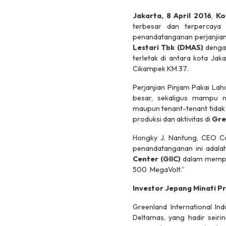
Jakarta, 8 April 2016
,
Ko
terbesar dan terpercaya
penandatanganan perjanjian
Lestari Tbk
(DMAS)
deng
terletak di antara kota Ja
Cikampek KM 37.
Perjanjian Pinjam Pakai La
besar, sekaligus mampu m
maupun
tenant-tenant
tida
produksi dan aktivitas di
Gre
Hongky J. Nantung, CEO Com
penandatanganan ini adalah
Center (GIIC)
dalam memper
500 MegaVolt.”
Investor Jepang Minati P
Greenland International In
Deltamas, yang hadir seir