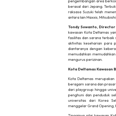
pengembangan area berkonse
berasal dari Jepang. Terbuk
raksasa Suzuki telah menemp
antara lain Maxxis, Mitsubish
Tondy Suwanto,
Director
kawasan Kota Deltamas yan
fasilitas dan sarana terbaik
aktivitas keseharian para 
diantaranya dengan kebera
memudahkan memudahkan pel
mengurus perizinan.
Kota Deltamas Kawasan Be
Kota Deltamas merupakan ka
beragam sarana dan prasaran
dari
playgroup
hingga univ
penghuni dan penduduk seki
universitas dari Korea S
menggelar
Grand Opening
,
Tingginya nilai kawasan Ko