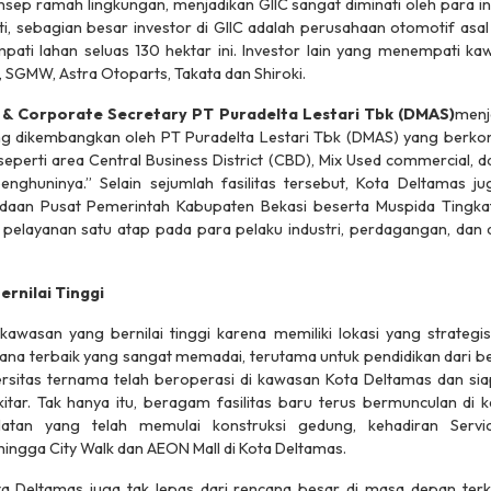
p ramah lingkungan, menjadikan GIIC sangat diminati oleh para in
ti, sebagian besar investor di GIIC adalah perusahaan otomotif as
ati lahan seluas 130 hektar ini. Investor lain yang menempati kaw
i, SGMW, Astra Otoparts, Takata dan Shiroki.
 &
Corporate Secretary
PT Puradelta Lestari Tbk (DMAS)
menj
g dikembangkan oleh PT Puradelta Lestari Tbk (DMAS) yang berk
 seperti area
Central Business District
(CBD)
, Mix Used commercial
, 
penghuninya.” Selain sejumlah fasilitas tersebut, Kota Deltamas ju
daan Pusat Pemerintah Kabupaten Bekasi beserta Muspida Tingka
ayanan satu atap pada para pelaku industri, perdagangan, dan a
rnilai Tinggi
wasan yang bernilai tinggi karena memiliki lokasi yang strategis
a terbaik yang sangat memadai, terutama untuk pendidikan dari ber
ersitas ternama telah beroperasi di kawasan Kota Deltamas dan sia
tar. Tak hanya itu, beragam fasilitas baru terus bermunculan di k
elatan yang telah memulai konstruksi gedung, kehadiran
Serv
 hingga
City Walk
dan AEON
Mall
di Kota Deltamas.
ta Deltamas juga tak lepas dari rencana besar di masa depan terk