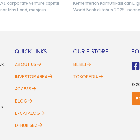
V), corporate venture capital
Kementerian Komunikasi dan Dig
City
inar Mas Land, menjalin
World Bank di tahun 2025, Indone
trategis dengan PT Nihon M&A
diperkirakan masih membutuhkan
esia (NMAI), bagian dari Nihon
juta talenta digital hingga tahun
Holdings Inc. Kemitraan tersebut
setara dengan 600 ribu tenaga di
ngan penandatanganan
setiap tahunnya untuk menduku
 of Understanding (MoU) oleh
percepatan transformasi digital 
artner at Living Lab Ventures)
sektor strategis. Kebutuhan ters
QUICK LINKS
OUR E-STORE
FO
Kawata […]
menjadikan pengembangan sumb
uk,
ABOUT US
BLIBLI
INVESTOR AREA
TOKOPEDIA
©
2
ACCESS
E
BLOG
uk,
E-CATALOG
D-HUB SEZ