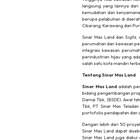
langsung yang lainnya dari 
kemudahan dan kenyamanan a
berupa pelabuhan di daerah 
Cikarang, Karawang dan Purw
Sinar Mas Land dan Sojitz
perumahan dan kawasan peri
integrasi kawasan perumaha
perindustrian hijau yang a
salah satu kota mandiri terb
Tentang Sinar Mas Land
Sinar Mas Land
adalah pe
bidang pengembangan proper
Damai Tbk, (BSDE). Awal tah
Tbk, PT Sinar Mas Teladan 
portofolio pendapatan dan d
Dengan lebih dari 50 proyek
Sinar Mas Land dapat diseb
Sinar Mas Land juga diaku