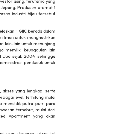
vestor asing, terutama yang
al Jepang. Produsen otomotif
asan industri hijau tersebut
elaskan “ GIIC berada dalam
omitmen untuk menghadirkan
dan lain-lain untuk menunjang
ga memiliki keunggulan lain
t Dua sejak 2004, sehingga
dministrasi penduduk untuk
, akses yang lengkap, serta
bagai level. Terhitung mulai
p mendidik putra-putri para
awasan tersebut, mulai dari
iced Apartment
yang akan
ait akan dibangun akses tol