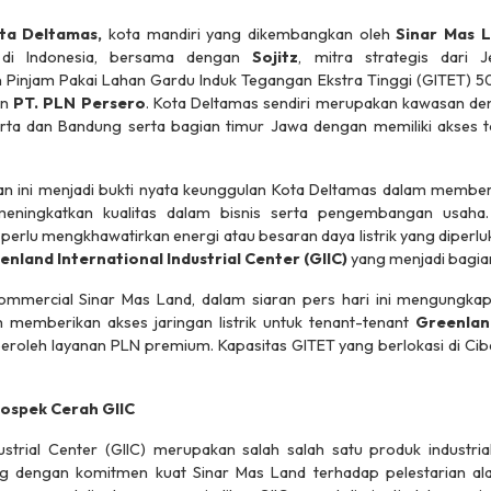
ta Deltamas,
kota mandiri yang dikembangkan oleh
Sinar Mas 
 di Indonesia, bersama dengan
Sojitz
, mitra strategis dari 
 Pinjam Pakai Lahan Gardu Induk Tegangan Ekstra Tinggi (GITET) 5
an
PT. PLN Persero
. Kota Deltamas sendiri merupakan kawasan deng
karta dan Bandung serta bagian timur Jawa dengan memiliki akses to
han ini menjadi bukti nyata keunggulan Kota Deltamas dalam member
eningkatkan kualitas dalam bisnis serta pengembangan usaha.
k perlu mengkhawatirkan energi atau besaran daya listrik yang diper
enland International Industrial Center (GIIC)
yang menjadi bagia
mercial Sinar Mas Land, dalam siaran pers hari ini mengungkapka
 memberikan akses jaringan listrik untuk
tenant-tenant
Greenland
oleh layanan PLN premium. Kapasitas GITET yang berlokasi di Cib
rospek Cerah GIIC
dustrial Center (GIIC) merupakan salah salah satu produk industria
ing dengan komitmen kuat Sinar Mas Land terhadap pelestarian 