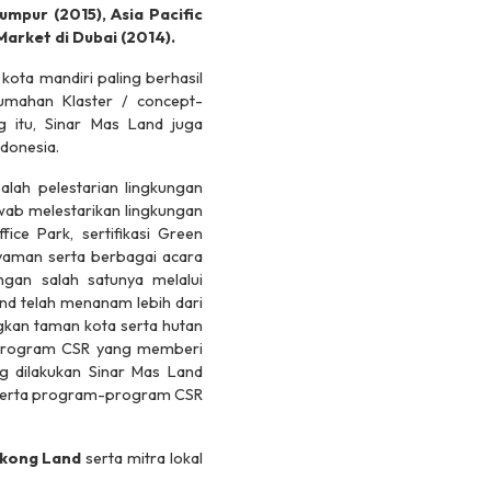
umpur (2015), Asia Pacific
arket di Dubai (2014).
ota mandiri paling berhasil
rumahan Klaster /
concept-
g itu, Sinar Mas Land juga
ndonesia.
ah pelestarian lingkungan
wab melestarikan lingkungan
ce Park, sertifikasi Green
 nyaman serta berbagai acara
gan salah satunya melalui
and telah menanam lebih dari
gkan taman kota serta hutan
 – program CSR yang memberi
 dilakukan Sinar Mas Land
ma serta program-program CSR
kong Land
serta mitra lokal