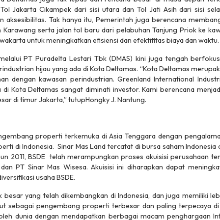
Tol Jakarta Cikampek dari sisi utara dan Tol Jati Asih dari sisi 
ksesibilitas. Tak hanya itu, Pemerintah juga berencana membangu
Karawang serta jalan tol baru dari pelabuhan Tanjung Priok ke kaw
akarta untuk meningkatkan efisiensi dan efektifitas biaya dan waktu.
, melalui PT Puradelta Lestari Tbk (DMAS) kini juga tengah berf
ndustrian hijau yang ada di Kota Deltamas. “Kota Deltamas merupaka
n dengan kawasan perindustrian. Greenland International Industr
da di Kota Deltamas sangat diminati investor. Kami berencana menja
esar di timur Jakarta,” tutupHongky J. Nantung.
ngembang properti terkemuka di Asia Tenggara dengan pengalaman
ti di Indonesia. Sinar Mas Land tercatat di bursa saham Indonesia
un 2011, BSDE telah merampungkan proses akuisisi perusahaan teraf
dan PT Sinar Mas Wisesa. Akuisisi ini diharapkan dapat meningka
iversifikasi usaha BSDE.
 besar yang telah dikembangkan di Indonesia, dan juga memiliki leb
ut sebagai pengembang properti terbesar dan paling terpecaya di 
i oleh dunia dengan mendapatkan berbagai macam penghargaan Inte