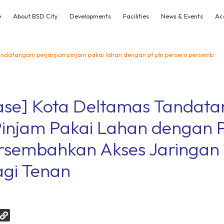
e
About BSD City
Developments
Facilities
News & Events
Ac
andatangani perjanjian pinjam pakai lahan dengan pt pln persero persemb
ease] Kota Deltamas Tandata
 Pinjam Pakai Lahan dengan
rsembahkan Akses Jaringan L
gi Tenan