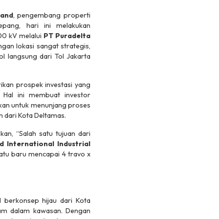
Land
, pengembang properti
Jepang, hari ini melakukan
00 kV melalui
PT Puradelta
an lokasi sangat strategis,
l langsung dari Tol Jakarta
ikan prospek investasi yang
 Hal ini membuat investor
lukan untuk menunjang proses
n dari Kota Deltamas.
n, “Salah satu tujuan dari
 International Industrial
atu baru mencapai 4 travo x
l berkonsep hijau dari Kota
alam dalam kawasan. Dengan