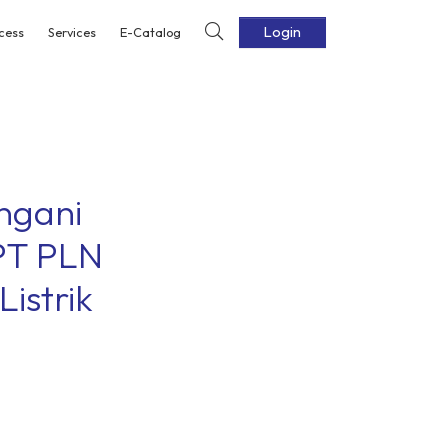
Login
cess
Services
E-Catalog
ngani
 PT PLN
istrik