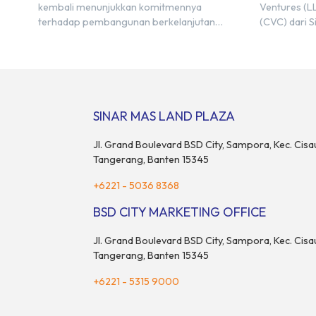
kembali menunjukkan komitmennya
Ventures (LL
terhadap pembangunan berkelanjutan
(CVC) dari S
melalui pengembangan BSD Urbanatura Eco
kemitraan s
Urban Park, sebuah ruang terbuka hijau
Center Indon
multifungsi dengan jalur sungai sepanjang 1,5
M&A Center 
km yang dikelilingi lanskap tropis rimbun di
ditandai de
BSD City yang sebelumnya dikenal sebagai
Memorandum
Green Pathway. Transformasi ini merupakan
Bayu Seto (P
SINAR MAS LAND PLAZA
bagian dari upaya perusahaan untuk […]
dan Kosuke 
Jl. Grand Boulevard BSD City, Sampora, Kec. Cisa
Tangerang, Banten 15345
+6221 - 5036 8368
BSD CITY MARKETING OFFICE
Jl. Grand Boulevard BSD City, Sampora, Kec. Cisa
Tangerang, Banten 15345
+6221 - 5315 9000