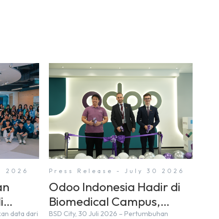
1 2026
Press Release - July 30 2026
an
Odoo Indonesia Hadir di
i
Biomedical Campus,
, BSD
Digital Hub, BSD City
kan data dari
BSD City, 30 Juli 2026 – Pertumbuhan