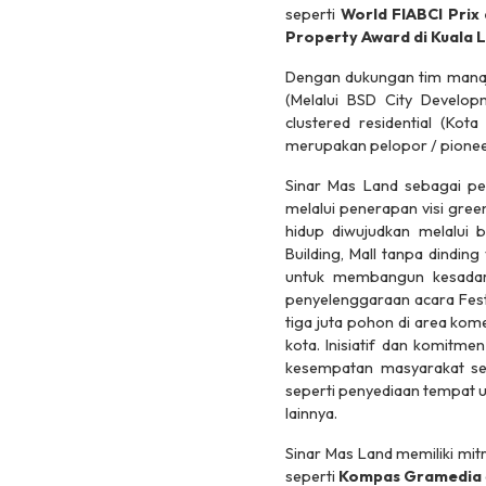
seperti
World FIABCI Prix 
Property Award di Kuala L
Dengan dukungan tim manaje
(Melalui BSD City Develo
clustered residential
(Kota 
merupakan pelopor / pioneer
Sinar Mas Land sebagai p
melalui penerapan visi
gree
hidup diwujudkan melalui 
Building, Mall tanpa dindin
untuk membangun kesadara
penyelenggaraan acara Festi
tiga juta pohon di area ko
kota. Inisiatif dan komitm
kesempatan masyarakat se
seperti penyediaan tempat u
lainnya.
Sinar Mas Land memiliki mit
seperti
Kompas Gramedia