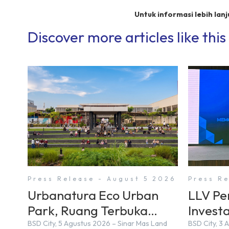
Untuk informasi lebih lanj
Discover more articles like this
Press Release - August 5 2026
Press R
Urbanatura Eco Urban
LLV Pe
Park, Ruang Terbuka
Investa
Hijau Baru di BSD City
Jepang
BSD City, 5 Agustus 2026 – Sinar Mas Land
BSD City, 3 