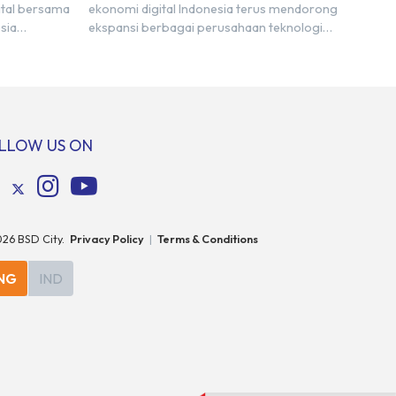
ital bersama
ekonomi digital Indonesia terus mendorong
sia
ekspansi berbagai perusahaan teknologi
 sekitar 3
global. Laporan e-Conomy SEA 2025 oleh
 2030 atau
Google, Temasek, dan Bain & Company
gital baru
menempatkan Indonesia sebagai salah satu
ng
pasar digital terbesar di Asia Tenggara
di berbagai
dengan nilai ekonomi hampir mencapai
ebut
US$100 miliar, tumbuh sebesar 14%
LLOW US ON
er daya […]
dibandingkan dengan tahun sebelumnya.
Kondisi ini […]
026
BSD City.
Privacy Policy
|
Terms & Conditions
NG
IND