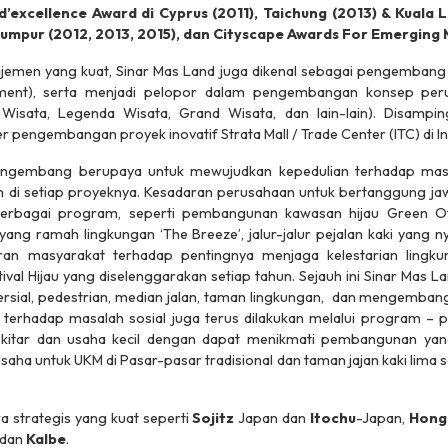
d’excellence Award di Cyprus (2011), Taichung (2013) & Kuala L
umpur (2012, 2013, 2015), dan Cityscape Awards For Emerging M
men yang kuat, Sinar Mas Land juga dikenal sebagai pengembang k
pment), serta menjadi pelopor dalam pengembangan konsep pe
Wisata, Legenda Wisata, Grand Wisata, dan lain-lain). Disampin
 pengembangan proyek inovatif Strata Mall / Trade Center (ITC) di I
engembang berupaya untuk mewujudkan kepedulian terhadap masal
n
di setiap proyeknya. Kesadaran perusahaan untuk bertanggung ja
berbagai program, seperti pembangunan kawasan hijau Green Offi
g yang ramah lingkungan ‘The Breeze’, jalur-jalur pejalan kaki yang
n masyarakat terhadap pentingnya menjaga kelestarian lingkun
val Hijau yang diselenggarakan setiap tahun. Sejauh ini Sinar Mas L
mersial, pedestrian, median jalan, taman lingkungan, dan mengemban
en terhadap masalah sosial juga terus dilakukan melalui program
kitar dan usaha kecil dengan dapat menikmati pembangunan yang
saha untuk UKM di Pasar-pasar tradisional dan taman jajan kaki li
ra strategis yang kuat seperti
Sojitz
Japan dan
Itochu
-Japan,
Hong
dan
Kalbe
.