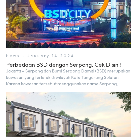
News - January 14 2024
Perbedaan BSD dengan Serpong, Cek Disini!
Jakarta – Serpong dan Bumi Serpong Damai (BSD) merupakan
kawasan yang terletak di wilayah Kota Tangerang Selatan.
Karena kawasan tersebut menggunakan nama Serpong,
mungkin banyak di antara kita yang mengira kedua wilayah ini
merupakan tempat yang sama. Padahal anggapan tersebut
kurang tepat. Sebab Serpong dan BSD merupakan dua
kawasan yang berbeda. Berikut penjelasannya. Baca Juga: […]