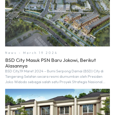
News - March 19 2024
BSD City Masuk PSN Baru Jokowi, Berikut
Alasannya
BSD City,19 Maret 2024 – Bumi Serpong Damai (BSD) City di
Tangerang Selatan secara resmi diumumkan oleh Presiden
Joko Widodo sebagai salah satu Proyek Strategis Nasional
(PSN) yang baru. Pengumuman ini dibuat oleh Menteri
Koordinator Bidang Perekonomian, Airlangga Hartarto, setelah
Rapat Terbatas (ratas) bersama Jokowi di Istana Kepresidenan
pada hari Senin, 18 Maret 2024. Selain […]