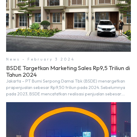
News - February 3 2024
BSDE Targetkan Marketing Sales Rp9,5 Triliun di
Tahun 2024
Jakarta – PT Bumi Serpong Damai Tbk (BSDE) menargetkan
prapenjualan sebesar Rp9,50 triliun pada 2024. Sebelumnya
pada 2023, BSDE mencatatkan realisasi penjualan sebesar
Rp9,50 triliun yang melampaui target prapenjualan sebesar
Rp8,80 triliun. Menurut Direktur BSDE Hermawan Wijaya
menghadapi 2024, kondisi ekonomi global maupun nasional
dapat memengaruhi pertimbangan masyarakat untuk
membeli rumah maupun investasi di sektor […]