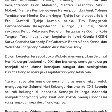
Kesejahteraan Puan Maharani, Menteri Kesehatan Nila F.
Moloek, Menteri Pemberdayaan Perempuan dan Anak Yohana
Yambise, dan Menteri Dalam Negeri Tjahjo Kumolo beserta istri
Erni Guntarti Tjahjo Kumolo selaku Tim Penggerak
Pemberdayaan Kesejahteraan Keluarga (TP PKK) Pusat
sekaligus Ketua Pelaksana Kegiatan Harganas ke-XXII di Kota
Tangsel. Turut hadir dalam kegiatan ini takni Kepala BKKBN
Surya Chandra Surapaty, Plt Gubernur Banten Rano Karno, dan
Wali Kota Tangerang Selatan Airin Rachmi Diany.
Dalam kegiatan tersebut Joko Widodo menyampaikan Selamat
Hari Keluarga Nasional ke-XXII dan berharap semoga keluarga
menjadi pilar utama kemajuan bangsa dan peningkatan
kualitas bangsa menuju kesejahteraan yang lebih baik.
“Izinkan saya atas nama pemerintah, atas nama rakyat untuk
mengucapkan Selamat Hari Keluarga Nasional ke-XXII kepada
seluruh keluarga di Indonesia. Semoga keluarga Indonesia
menjadi tiang-tiang yang kuat dan kokoh menuju Indonesia
yang maju dan sejahtera,” ungkapnya.
Presiden Joko Widodo menegaskan perlunya Indonesia untuk