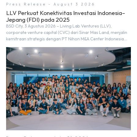
Press Release - August 3 2026
LLV Perkuat Konektivitas Investasi Indonesia–
Jepang (FDI) pada 2025
BSD City, 3 Agustus 2026 – Living Lab Ventures (LLV),
corporate venture capital (CVC) dari Sinar Mas Land, menjalin
kemitraan strategis dengan PT Nihon M&A Center Indonesia
(NMAI), bagian dari Nihon M&A Center Holdings Inc. Kemitraan
tersebut ditandai dengan penandatanganan Memorandum of
Understanding (MoU) oleh Bayu Seto (Partner at Living Lab
Ventures) dan Kosuke Kawata […]