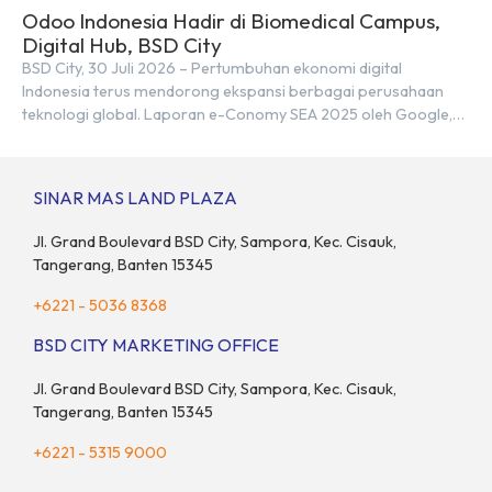
Odoo Indonesia Hadir di Biomedical Campus,
Digital Hub, BSD City
BSD City, 30 Juli 2026 – Pertumbuhan ekonomi digital
Indonesia terus mendorong ekspansi berbagai perusahaan
teknologi global. Laporan e-Conomy SEA 2025 oleh Google,
Temasek, dan Bain & Company menempatkan Indonesia
sebagai salah satu pasar digital terbesar di Asia Tenggara
dengan nilai ekonomi hampir mencapai US$100 miliar, tumbuh
SINAR MAS LAND PLAZA
sebesar 14% dibandingkan dengan tahun sebelumnya. Kondisi
ini […]
Jl. Grand Boulevard BSD City, Sampora, Kec. Cisauk,
Tangerang, Banten 15345
+6221 - 5036 8368
BSD CITY MARKETING OFFICE
Jl. Grand Boulevard BSD City, Sampora, Kec. Cisauk,
Tangerang, Banten 15345
+6221 - 5315 9000