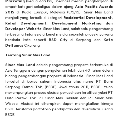
Marketing
(kedua dari kiri) berhasil meraih penghargaan di
empat kategori sekaligus dalam ajang
Asia Pacific Awards
2015
di Kuala Lumpur, Malaysia (8/5/15). Sinar Mas Land
menjadi yang terbaik di kategori
Residential Development,
Retail Development, Development Marketing dan
Developer Website
. Sinar Mas Land, salah satu pengembang
terbesar di Indonesia di kenal melalui sejumlah proyeknya yang
berskala kota seperti
BSD City
di Serpong dan
Kota
Deltamas
Cikarang.
Tentang Sinar Mas Land
Sinar Mas Land
adalah pengembang properti terkemuka di
Asia Tenggara dengan pengalaman lebih dari 40 tahun dalam
bidang pengembangan properti di Indonesia. Sinar Mas Land
tercatat di bursa saham Indonesia atas nama PT. Bumi
Serpong Damai Tbk, (BSDE). Awal tahun 2011, BSDE telah
merampungkan proses akuisisi perusahaan terafiliasi yakni PT
Duta Pertiwi Tbk, PT Sinar Mas Teladan dan PT Sinar Mas
Wisesa. Akuisisi ini diharapkan dapat meningkatkan kinerja
BSDE terutama portofolio pendapatan dan diversifikasi usaha
BSDE.