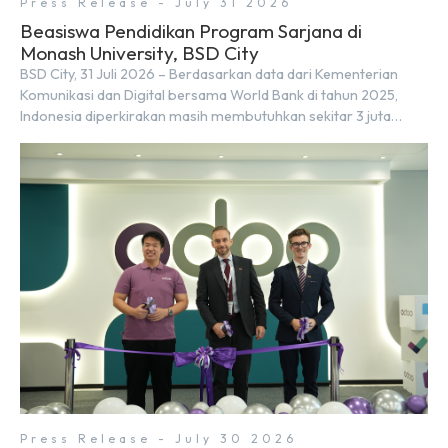
Press Release - July 31 2026
Beasiswa Pendidikan Program Sarjana di
Monash University, BSD City
BSD City, 31 Juli 2026 – Berdasarkan data dari Kementerian
Komunikasi dan Digital bersama World Bank di tahun 2025,
Indonesia diperkirakan masih membutuhkan sekitar 3 juta
talenta digital hingga tahun 2030 atau setara dengan 600 ribu
tenaga digital baru setiap tahunnya untuk mendukung
percepatan transformasi digital di berbagai sektor strategis.
Kebutuhan tersebut menjadikan pengembangan sumber daya
[…]
Press Release - July 30 2026