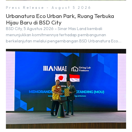
Press Release - August 5 2026
Urbanatura Eco Urban Park, Ruang Terbuka
Hijau Baru di BSD City
BSD City, 5 Agustus 2026 – Sinar Mas Land kembali
menunjukkan komitmennya terhadap pembangunan
berkelanjutan melalui pengembangan BSD Urbanatura Eco
Urban Park, sebuah ruang terbuka hijau multifungsi dengan
jalur sungai sepanjang 1,5 km yang dikelilingi lanskap tropis
rimbun di BSD City yang sebelumnya dikenal sebagai Green
Pathway. Transformasi ini merupakan bagian dari upaya
perusahaan untuk […]