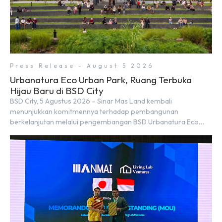
Press Release - August 5 2026
Urbanatura Eco Urban Park, Ruang Terbuka
Hijau Baru di BSD City
BSD City, 5 Agustus 2026 – Sinar Mas Land kembali
menunjukkan komitmennya terhadap pembangunan
berkelanjutan melalui pengembangan BSD Urbanatura Eco
Urban Park, sebuah ruang terbuka hijau multifungsi dengan
jalur sungai sepanjang 1,5 km yang dikelilingi lanskap tropis
rimbun di BSD City yang sebelumnya dikenal sebagai Green
Pathway. Transformasi ini merupakan bagian dari upaya
perusahaan untuk […]