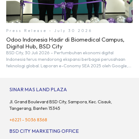
Press Release - July 30 2026
Odoo Indonesia Hadir di Biomedical Campus,
Digital Hub, BSD City
BSD City, 30 Juli 2026 – Pertumbuhan ekonomi digital
Indonesia terus mendorong ekspansi berbagai perusahaan
teknologi global. Laporan e-Conomy SEA 2025 oleh Google,
Temasek, dan Bain & Company menempatkan Indonesia
sebagai salah satu pasar digital terbesar di Asia Tenggara
dengan nilai ekonomi hampir mencapai US$100 miliar, tumbuh
SINAR MAS LAND PLAZA
sebesar 14% dibandingkan dengan tahun sebelumnya. Kondisi
ini […]
Jl. Grand Boulevard BSD City, Sampora, Kec. Cisauk,
Tangerang, Banten 15345
+6221 - 5036 8368
BSD CITY MARKETING OFFICE