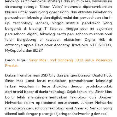
lengkap, serta berlokasi strategis dan multi akses. Kawasan ini
dirancang sebagai ‘Silicon Valley’ Indonesia, dipersembahkan
khusus untuk menunjang operasional dan aktivitas keseharian
perusahaan teknologi dan digital, mulai dari perusahaan
start-
up, technology leaders
, hingga institusi pendidikan yang
bergerak di bidang
IT Science.
Hingga saat ini sejumlah
perusahaan digital, teknologi serta perusahaan multinasional
telah bergabung di kawasan ekosistem Digital Hub di
antaranya Apple Developer Academy, Traveloka, NTT, SIRCLO,
MyRepublic, dan BIZZY.
Baca Juga :
Sinar Mas Land Gandeng JD.ID untuk Pasarkan
Produk
Dalam transformasi BSD City dan pengembangan Digital Hub,
Sinar Mas Land terus melakukan pembaharuan teknologi
terkini. Adaptasi ini terus dilakukan dengan produk-produk
dari
brand
besar di dunia teknologi. Sejak tahun lalu, Sinar Mas
Land telah mengimplementasikan teknologi dari Juniper
Networks dalam operasional perusahaan. Juniper Networks
merupakan perusahaan teknologi asal Amerika Serikat yang
dikenal baik dengan perangkat jaringan (
networking devices
).