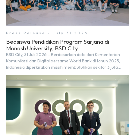
Press Release - July 31 2026
Beasiswa Pendidikan Program Sarjana di
Monash University, BSD City
BSD City, 31 Juli 2026 – Berdasarkan data dari Kementerian
Komunikasi dan Digital bersama World Bank di tahun 2025,
Indonesia diperkirakan masih membutuhkan sekitar 3 juta
talenta digital hingga tahun 2030 atau setara dengan 600 ribu
tenaga digital baru setiap tahunnya untuk mendukung
percepatan transformasi digital di berbagai sektor strategis.
Kebutuhan tersebut menjadikan pengembangan sumber daya
[…]