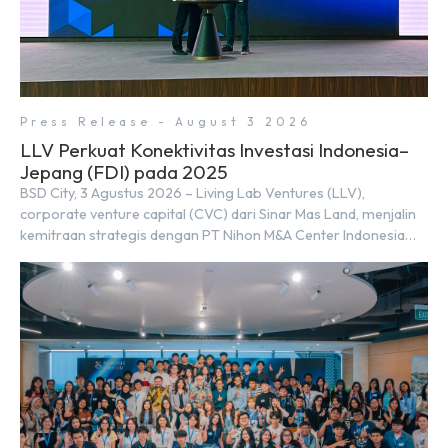
Press Release - August 3 2026
LLV Perkuat Konektivitas Investasi Indonesia–
Jepang (FDI) pada 2025
BSD City, 3 Agustus 2026 – Living Lab Ventures (LLV),
corporate venture capital (CVC) dari Sinar Mas Land, menjalin
kemitraan strategis dengan PT Nihon M&A Center Indonesia
(NMAI), bagian dari Nihon M&A Center Holdings Inc. Kemitraan
tersebut ditandai dengan penandatanganan Memorandum of
Understanding (MoU) oleh Bayu Seto (Partner at Living Lab
Ventures) dan Kosuke Kawata […]