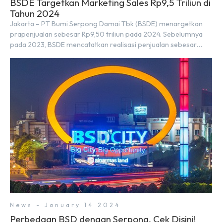
BSDE Targetkan Marketing Sales Rp9,5 Triliun di
Tahun 2024
Jakarta – PT Bumi Serpong Damai Tbk (BSDE) menargetkan
prapenjualan sebesar Rp9,50 triliun pada 2024. Sebelumnya
pada 2023, BSDE mencatatkan realisasi penjualan sebesar
Rp9,50 triliun yang melampaui target prapenjualan sebesar
Rp8,80 triliun. Menurut Direktur BSDE Hermawan Wijaya
menghadapi 2024, kondisi ekonomi global maupun nasional
dapat memengaruhi pertimbangan masyarakat untuk
membeli rumah maupun investasi di sektor […]
News - January 14 2024
Perbedaan BSD dengan Serpong, Cek Disini!