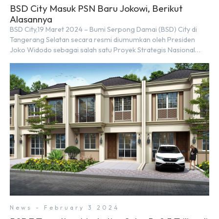
BSD City Masuk PSN Baru Jokowi, Berikut
Alasannya
BSD City,19 Maret 2024 – Bumi Serpong Damai (BSD) City di
Tangerang Selatan secara resmi diumumkan oleh Presiden
Joko Widodo sebagai salah satu Proyek Strategis Nasional
(PSN) yang baru. Pengumuman ini dibuat oleh Menteri
Koordinator Bidang Perekonomian, Airlangga Hartarto, setelah
Rapat Terbatas (ratas) bersama Jokowi di Istana Kepresidenan
pada hari Senin, 18 Maret 2024. Selain […]
News - February 3 2024