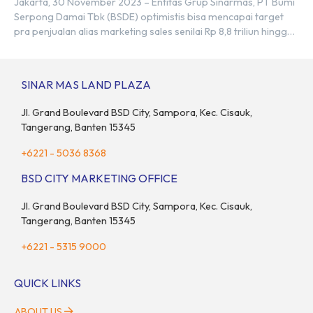
Jakarta, 30 November 2023 – Entitas Grup Sinarmas, PT Bumi
Serpong Damai Tbk (BSDE) optimistis bisa mencapai target
pra penjualan alias marketing sales senilai Rp 8,8 triliun hingga
tutup 2023. Direktur Bumi Serpong Damai Hermawan Wijaya
menjelaskan dengan pencapain per September 2023 dan
adanya insentif PPN DTP, BSDE optimistis bisa melampaui
SINAR MAS LAND PLAZA
target. “Kami yakin target […]
Jl. Grand Boulevard BSD City, Sampora, Kec. Cisauk,
Tangerang, Banten 15345
+6221 - 5036 8368
BSD CITY MARKETING OFFICE
Jl. Grand Boulevard BSD City, Sampora, Kec. Cisauk,
Tangerang, Banten 15345
+6221 - 5315 9000
QUICK LINKS
ABOUT US