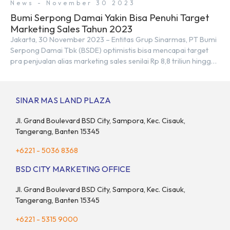
News - November 30 2023
Bumi Serpong Damai Yakin Bisa Penuhi Target
Marketing Sales Tahun 2023
Jakarta, 30 November 2023 – Entitas Grup Sinarmas, PT Bumi
Serpong Damai Tbk (BSDE) optimistis bisa mencapai target
pra penjualan alias marketing sales senilai Rp 8,8 triliun hingga
tutup 2023. Direktur Bumi Serpong Damai Hermawan Wijaya
menjelaskan dengan pencapain per September 2023 dan
adanya insentif PPN DTP, BSDE optimistis bisa melampaui
SINAR MAS LAND PLAZA
target. “Kami yakin target […]
Jl. Grand Boulevard BSD City, Sampora, Kec. Cisauk,
Tangerang, Banten 15345
+6221 - 5036 8368
BSD CITY MARKETING OFFICE
Jl. Grand Boulevard BSD City, Sampora, Kec. Cisauk,
Tangerang, Banten 15345
+6221 - 5315 9000