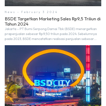
News - February 3 2024
BSDE Targetkan Marketing Sales Rp9,5 Triliun di
Tahun 2024
Jakarta – PT Bumi Serpong Damai Tbk (BSDE) menargetkan
prapenjualan sebesar Rp9,50 triliun pada 2024. Sebelumnya
pada 2023, BSDE mencatatkan realisasi penjualan sebesar
Rp9,50 triliun yang melampaui target prapenjualan sebesar
Rp8,80 triliun. Menurut Direktur BSDE Hermawan Wijaya
menghadapi 2024, kondisi ekonomi global maupun nasional
dapat memengaruhi pertimbangan masyarakat untuk
membeli rumah maupun investasi di sektor […]