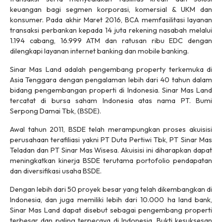
keuangan bagi segmen korporasi, komersial & UKM dan
konsumer. Pada akhir Maret 2016, BCA memfasilitasi layanan
transaksi perbankan kepada 14 juta rekening nasabah melalui
1.194 cabang, 16.999 ATM dan ratusan ribu EDC dengan
dilengkapi layanan internet banking dan mobile banking.
Sinar Mas Land adalah pengembang property terkemuka di
Asia Tenggara dengan pengalaman lebih dari 40 tahun dalam
bidang pengembangan properti di Indonesia. Sinar Mas Land
tercatat di bursa saham Indonesia atas nama PT. Bumi
Serpong Damai Tbk, (BSDE).
Awal tahun 2011, BSDE telah merampungkan proses akuisisi
perusahaan terafiliasi yakni PT Duta Pertiwi Tbk, PT Sinar Mas
Teladan dan PT Sinar Mas Wisesa. Akuisisi ini diharapkan dapat
meningkatkan kinerja BSDE terutama portofolio pendapatan
dan diversifikasi usaha BSDE.
Dengan lebih dari 50 proyek besar yang telah dikembangkan di
Indonesia, dan juga memiliki lebih dari 10.000 ha land bank,
Sinar Mas Land dapat disebut sebagai pengembang properti
terbesar dan paling terpecaya di Indonesia. Bukti kesuksesan