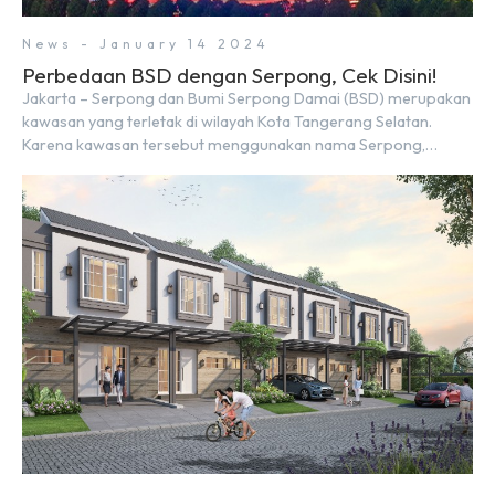
News - January 14 2024
Perbedaan BSD dengan Serpong, Cek Disini!
Jakarta – Serpong dan Bumi Serpong Damai (BSD) merupakan
kawasan yang terletak di wilayah Kota Tangerang Selatan.
Karena kawasan tersebut menggunakan nama Serpong,
mungkin banyak di antara kita yang mengira kedua wilayah ini
merupakan tempat yang sama. Padahal anggapan tersebut
kurang tepat. Sebab Serpong dan BSD merupakan dua
kawasan yang berbeda. Berikut penjelasannya. Baca Juga: […]