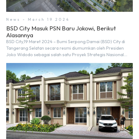
News - March 19 2024
BSD City Masuk PSN Baru Jokowi, Berikut
Alasannya
BSD City,19 Maret 2024 – Bumi Serpong Damai (BSD) City di
Tangerang Selatan secara resmi diumumkan oleh Presiden
Joko Widodo sebagai salah satu Proyek Strategis Nasional
(PSN) yang baru. Pengumuman ini dibuat oleh Menteri
Koordinator Bidang Perekonomian, Airlangga Hartarto, setelah
Rapat Terbatas (ratas) bersama Jokowi di Istana Kepresidenan
pada hari Senin, 18 Maret 2024. Selain […]