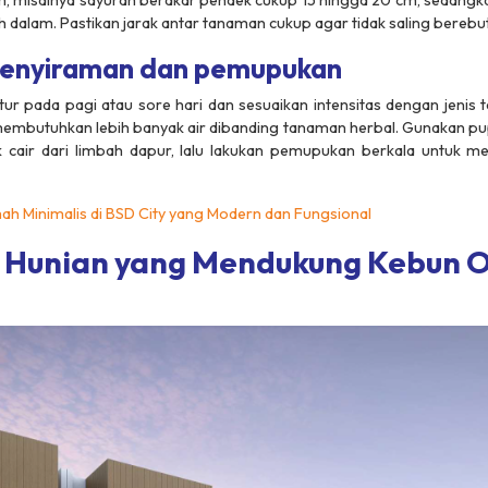
, misalnya sayuran berakar pendek cukup 15 hingga 20 cm, sedang
dalam. Pastikan jarak antar tanaman cukup agar tidak saling berebut 
 penyiraman dan pemupukan
ur pada pagi atau sore hari dan sesuaikan intensitas dengan jenis 
embutuhkan lebih banyak air dibanding tanaman herbal. Gunakan pu
 cair dari limbah dapur, lalu lakukan pemupukan berkala untuk m
ah Minimalis di BSD City yang Modern dan Fungsional
Hunian yang Mendukung Kebun O