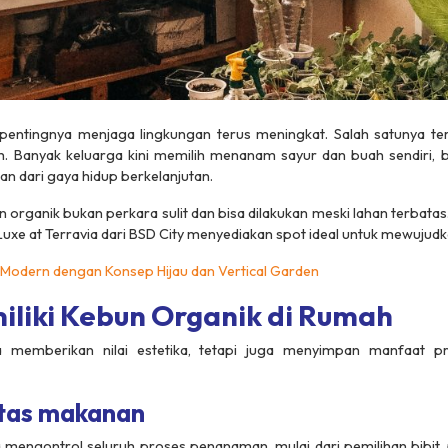
pentingnya menjaga lingkungan terus meningkat. Salah satunya te
h. Banyak keluarga kini memilih menanam sayur dan buah sendiri,
ian dari gaya hidup berkelanjutan.
 organik bukan perkara sulit dan bisa dilakukan meski lahan terbata
uxe at Terravia
dari BSD City menyediakan spot ideal untuk mewujudk
n Modern dengan Konsep Hijau dan Vertical Garden
liki Kebun Organik di Rumah
 memberikan nilai estetika, tetapi juga menyimpan manfaat pra
itas makanan
 mengontrol seluruh proses penanaman, mulai dari pemilihan bibit