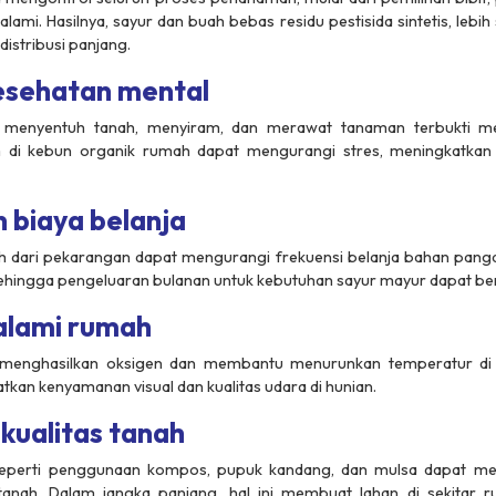
mi. Hasilnya, sayur dan buah bebas residu pestisida sintetis, lebih 
distribusi panjang.
esehatan mental
i menyentuh tanah, menyiram, dan merawat tanaman terbukti 
am di kebun organik rumah dapat mengurangi stres, meningkatkan
 biaya belanja
h dari pekarangan dapat mengurangi frekuensi belanja bahan pangan.
ehingga pengeluaran bulanan untuk kebutuhan sayur mayur dapat ber
 alami rumah
k menghasilkan oksigen dan membantu menurunkan temperatur di 
tkan kenyamanan visual dan kualitas udara di hunian.
kualitas tanah
 seperti penggunaan kompos, pupuk kandang, dan mulsa dapat m
nah. Dalam jangka panjang, hal ini membuat lahan di sekitar r