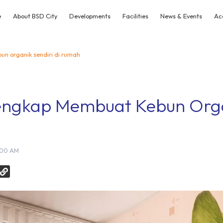
e
About BSD City
Developments
Facilities
News & Events
Ac
n organik sendiri di rumah
ngkap Membuat Kebun Organ
:00 AM