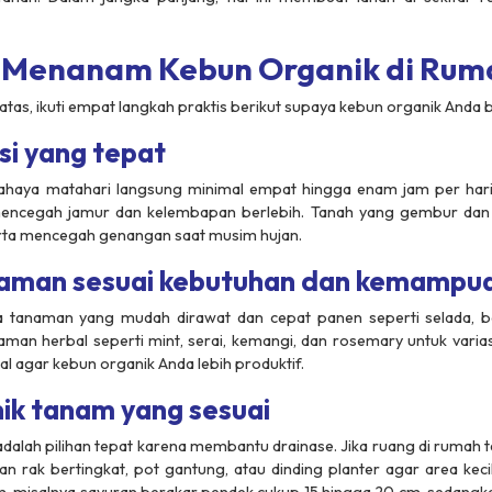
is Menanam Kebun Organik di Rum
atas, ikuti empat langkah praktis berikut supaya kebun organik Anda 
asi yang tepat
ahaya matahari langsung minimal empat hingga enam jam per hari.
 mencegah jamur dan kelembapan berlebih. Tanah yang gembur dan 
ta mencegah genangan saat musim hujan.
tanaman sesuai kebutuhan dan kemampu
a tanaman yang mudah dirawat dan cepat panen seperti selada, b
an herbal seperti mint, serai, kemangi, dan rosemary untuk variasi 
kal agar kebun organik Anda lebih produktif.
ik tanam yang sesuai
adalah pilihan tepat karena membantu drainase. Jika ruang di rumah t
rak bertingkat, pot gantung, atau dinding planter agar area kecil 