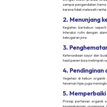
sampai pengendalian hama ala
karena tidak melewati rantai 
2. Menunjang k
Kegiatan berkebun sepert
Interaksi rutin dengan al
kebugaran jiwa.
3. Penghematan
Ketersediaan sayur dan bua
hasil panen bisa melimpah s
4. Pendinginan
Vegetasi di kebun organi
tanaman hijau juga meningka
5. Memperbaiki 
Prinsip pertanian organik
keseimbangan organisme ta