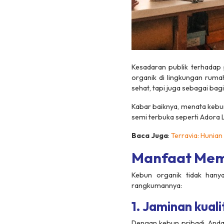
Kesadaran publik terhadap 
organik di lingkungan ruma
sehat, tapi juga sebagai bag
Kabar baiknya, menata kebun
semi terbuka seperti
Adora L
Baca Juga
:
Terravia: Hunia
Manfaat Memi
Kebun organik tidak hanya
rangkumannya:
1. Jaminan kual
Dengan kebun pribadi, Anda