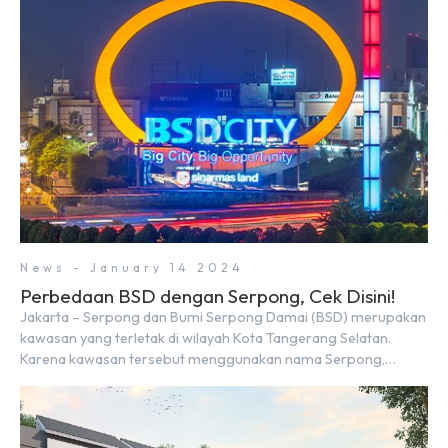
menghadapi 2024, kondisi ekonomi global maupun nasional
dapat memengaruhi pertimbangan masyarakat untuk
membeli rumah maupun investasi di sektor […]
News - January 14 2024
Perbedaan BSD dengan Serpong, Cek Disini!
Jakarta – Serpong dan Bumi Serpong Damai (BSD) merupakan
kawasan yang terletak di wilayah Kota Tangerang Selatan.
Karena kawasan tersebut menggunakan nama Serpong,
mungkin banyak di antara kita yang mengira kedua wilayah ini
merupakan tempat yang sama. Padahal anggapan tersebut
kurang tepat. Sebab Serpong dan BSD merupakan dua
kawasan yang berbeda. Berikut penjelasannya. Baca Juga: […]