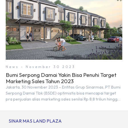
News - November 30 2023
Bumi Serpong Damai Yakin Bisa Penuhi Target
Marketing Sales Tahun 2023
Jakarta, 30 November 2023 – Entitas Grup Sinarmas, PT Bumi
Serpong Damai Tbk (BSDE) optimistis bisa mencapai target
pra penjualan alias marketing sales senilai Rp 8,8 triliun hingga
tutup 2023. Direktur Bumi Serpong Damai Hermawan Wijaya
menjelaskan dengan pencapain per September 2023 dan
adanya insentif PPN DTP, BSDE optimistis bisa melampaui
SINAR MAS LAND PLAZA
target. “Kami yakin target […]