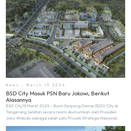
News - March 19 2024
BSD City Masuk PSN Baru Jokowi, Berikut
Alasannya
BSD City,19 Maret 2024 – Bumi Serpong Damai (BSD) City di
Tangerang Selatan secara resmi diumumkan oleh Presiden
Joko Widodo sebagai salah satu Proyek Strategis Nasional
(PSN) yang baru. Pengumuman ini dibuat oleh Menteri
Koordinator Bidang Perekonomian, Airlangga Hartarto, setelah