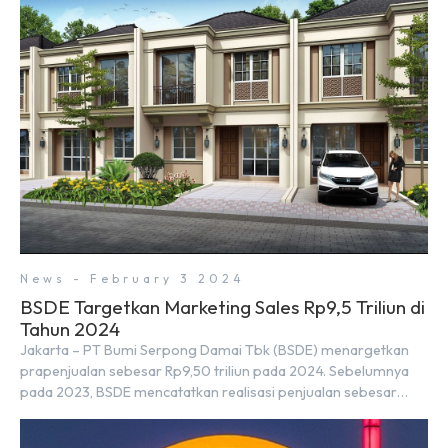
Rapat Terbatas (ratas) bersama Jokowi di Istana Kepresidenan
pada hari Senin, 18 Maret 2024. Selain […]
News - February 3 2024
BSDE Targetkan Marketing Sales Rp9,5 Triliun di
Tahun 2024
Jakarta – PT Bumi Serpong Damai Tbk (BSDE) menargetkan
prapenjualan sebesar Rp9,50 triliun pada 2024. Sebelumnya
pada 2023, BSDE mencatatkan realisasi penjualan sebesar
Rp9,50 triliun yang melampaui target prapenjualan sebesar
Rp8,80 triliun. Menurut Direktur BSDE Hermawan Wijaya