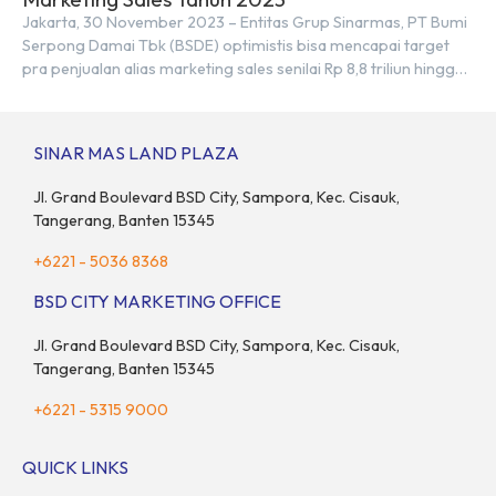
Jakarta, 30 November 2023 – Entitas Grup Sinarmas, PT Bumi
Serpong Damai Tbk (BSDE) optimistis bisa mencapai target
pra penjualan alias marketing sales senilai Rp 8,8 triliun hingga
tutup 2023. Direktur Bumi Serpong Damai Hermawan Wijaya
menjelaskan dengan pencapain per September 2023 dan
adanya insentif PPN DTP, BSDE optimistis bisa melampaui
SINAR MAS LAND PLAZA
target. “Kami yakin target […]
Jl. Grand Boulevard BSD City, Sampora, Kec. Cisauk,
Tangerang, Banten 15345
+6221 - 5036 8368
BSD CITY MARKETING OFFICE
Jl. Grand Boulevard BSD City, Sampora, Kec. Cisauk,
Tangerang, Banten 15345
+6221 - 5315 9000
QUICK LINKS