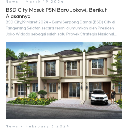
News - March 19 2024
BSD City Masuk PSN Baru Jokowi, Berikut
Alasannya
BSD City,19 Maret 2024 – Bumi Serpong Damai (BSD) City di
Tangerang Selatan secara resmi diumumkan oleh Presiden
Joko Widodo sebagai salah satu Proyek Strategis Nasional
(PSN) yang baru. Pengumuman ini dibuat oleh Menteri
Koordinator Bidang Perekonomian, Airlangga Hartarto, setelah
Rapat Terbatas (ratas) bersama Jokowi di Istana Kepresidenan
pada hari Senin, 18 Maret 2024. Selain […]
News - February 3 2024