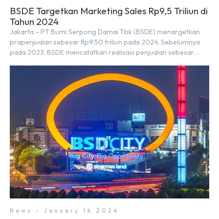
BSDE Targetkan Marketing Sales Rp9,5 Triliun di
Tahun 2024
Jakarta – PT Bumi Serpong Damai Tbk (BSDE) menargetkan
prapenjualan sebesar Rp9,50 triliun pada 2024. Sebelumnya
pada 2023, BSDE mencatatkan realisasi penjualan sebesar
Rp9,50 triliun yang melampaui target prapenjualan sebesar
Rp8,80 triliun. Menurut Direktur BSDE Hermawan Wijaya
menghadapi 2024, kondisi ekonomi global maupun nasional
dapat memengaruhi pertimbangan masyarakat untuk
membeli rumah maupun investasi di sektor […]
News - January 14 2024