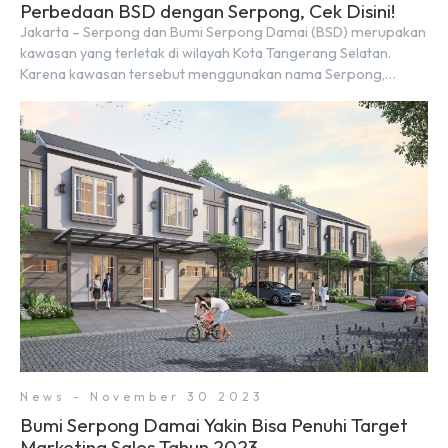
Perbedaan BSD dengan Serpong, Cek Disini!
Jakarta – Serpong dan Bumi Serpong Damai (BSD) merupakan
kawasan yang terletak di wilayah Kota Tangerang Selatan.
Karena kawasan tersebut menggunakan nama Serpong,
mungkin banyak di antara kita yang mengira kedua wilayah ini
merupakan tempat yang sama. Padahal anggapan tersebut
kurang tepat. Sebab Serpong dan BSD merupakan dua
kawasan yang berbeda. Berikut penjelasannya. Baca Juga: […]
News - November 30 2023
Bumi Serpong Damai Yakin Bisa Penuhi Target
Marketing Sales Tahun 2023