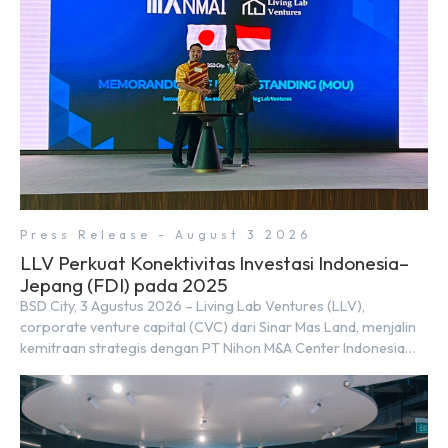
perusahaan untuk […]
Press Release - August 3 2026
LLV Perkuat Konektivitas Investasi Indonesia–
Jepang (FDI) pada 2025
BSD City, 3 Agustus 2026 – Living Lab Ventures (LLV),
corporate venture capital (CVC) dari Sinar Mas Land, menjalin
kemitraan strategis dengan PT Nihon M&A Center Indonesia
(NMAI), bagian dari Nihon M&A Center Holdings Inc. Kemitraan
tersebut ditandai dengan penandatanganan Memorandum of
Understanding (MoU) oleh Bayu Seto (Partner at Living Lab
Ventures) dan Kosuke Kawata […]