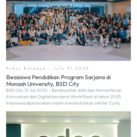
Press Release - July 31 2026
Beasiswa Pendidikan Program Sarjana di
Monash University, BSD City
BSD City, 31 Juli 2026 – Berdasarkan data dari Kementerian
Komunikasi dan Digital bersama World Bank di tahun 2025,
Indonesia diperkirakan masih membutuhkan sekitar 3 juta
talenta digital hingga tahun 2030 atau setara dengan 600 ribu
tenaga digital baru setiap tahunnya untuk mendukung
percepatan transformasi digital di berbagai sektor strategis.
Kebutuhan tersebut menjadikan pengembangan sumber daya
[…]