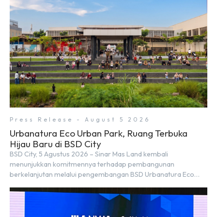
Press Release - August 5 2026
Urbanatura Eco Urban Park, Ruang Terbuka
Hijau Baru di BSD City
BSD City, 5 Agustus 2026 – Sinar Mas Land kembali
menunjukkan komitmennya terhadap pembangunan
berkelanjutan melalui pengembangan BSD Urbanatura Eco
Urban Park, sebuah ruang terbuka hijau multifungsi dengan
jalur sungai sepanjang 1,5 km yang dikelilingi lanskap tropis
rimbun di BSD City yang sebelumnya dikenal sebagai Green
Pathway. Transformasi ini merupakan bagian dari upaya