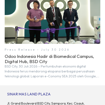
Press Release - July 30 2026
Odoo Indonesia Hadir di Biomedical Campus,
Digital Hub, BSD City
BSD City, 30 Juli 2026 – Pertumbuhan ekonomi digital
Indonesia terus mendorong ekspansi berbagai perusahaan
teknologi global. Laporan e-Conomy SEA 2025 oleh Google,
Temasek, dan Bain & Company menempatkan Indonesia
sebagai salah satu pasar digital terbesar di Asia Tenggara
dengan nilai ekonomi hampir mencapai US$100 miliar, tumbuh
SINAR MAS LAND PLAZA
sebesar 14% dibandingkan dengan tahun sebelumnya. Kondisi
ini […]
Jl. Grand Boulevard BSD City, Sampora, Kec. Cisauk,