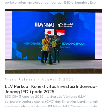
berkelanjutan melalui pengembangan BSD Urbanatura Eco
Urban Park, sebuah ruang terbuka hijau multifungsi dengan
jalur sungai sepanjang 1,5 km yang dikelilingi lanskap tropis
rimbun di BSD City yang sebelumnya dikenal sebagai Green
Pathway. Transformasi ini merupakan bagian dari upaya
perusahaan untuk […]
Press Release - August 3 2026
LLV Perkuat Konektivitas Investasi Indonesia–
Jepang (FDI) pada 2025
BSD City, 3 Agustus 2026 – Living Lab Ventures (LLV),
corporate venture capital (CVC) dari Sinar Mas Land, menjalin
kemitraan strategis dengan PT Nihon M&A Center Indonesia