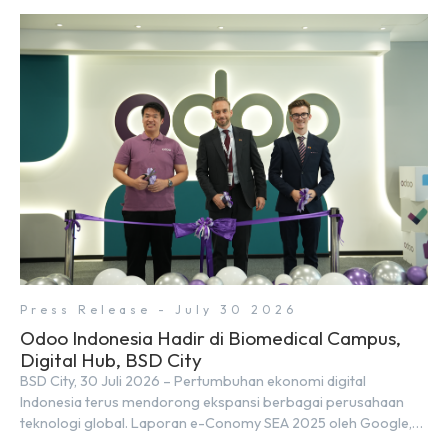
talenta digital hingga tahun 2030 atau setara dengan 600 ribu
tenaga digital baru setiap tahunnya untuk mendukung
percepatan transformasi digital di berbagai sektor strategis.
Kebutuhan tersebut menjadikan pengembangan sumber daya
[…]
Press Release - July 30 2026
Odoo Indonesia Hadir di Biomedical Campus,
Digital Hub, BSD City
BSD City, 30 Juli 2026 – Pertumbuhan ekonomi digital
Indonesia terus mendorong ekspansi berbagai perusahaan
teknologi global. Laporan e-Conomy SEA 2025 oleh Google,
Temasek, dan Bain & Company menempatkan Indonesia