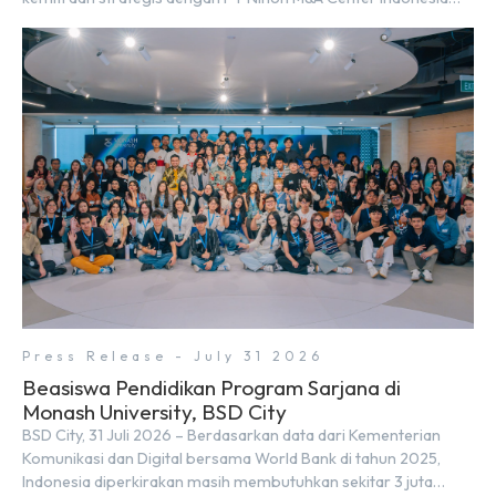
(NMAI), bagian dari Nihon M&A Center Holdings Inc. Kemitraan
tersebut ditandai dengan penandatanganan Memorandum of
Understanding (MoU) oleh Bayu Seto (Partner at Living Lab
Ventures) dan Kosuke Kawata […]
Press Release - July 31 2026
Beasiswa Pendidikan Program Sarjana di
Monash University, BSD City
BSD City, 31 Juli 2026 – Berdasarkan data dari Kementerian
Komunikasi dan Digital bersama World Bank di tahun 2025,
Indonesia diperkirakan masih membutuhkan sekitar 3 juta