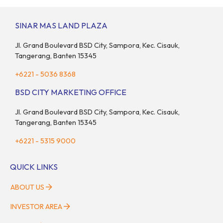
sebagai salah satu pasar digital terbesar di Asia Tenggara
dengan nilai ekonomi hampir mencapai US$100 miliar, tumbuh
SINAR MAS LAND PLAZA
sebesar 14% dibandingkan dengan tahun sebelumnya. Kondisi
ini […]
Jl. Grand Boulevard BSD City, Sampora, Kec. Cisauk,
Tangerang, Banten 15345
+6221 - 5036 8368
BSD CITY MARKETING OFFICE
Jl. Grand Boulevard BSD City, Sampora, Kec. Cisauk,
Tangerang, Banten 15345
+6221 - 5315 9000
QUICK LINKS
ABOUT US
INVESTOR AREA