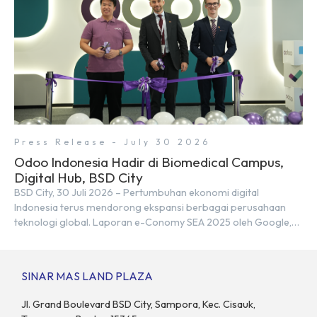
Press Release - July 30 2026
Odoo Indonesia Hadir di Biomedical Campus,
Digital Hub, BSD City
BSD City, 30 Juli 2026 – Pertumbuhan ekonomi digital
Indonesia terus mendorong ekspansi berbagai perusahaan
teknologi global. Laporan e-Conomy SEA 2025 oleh Google,
Temasek, dan Bain & Company menempatkan Indonesia
sebagai salah satu pasar digital terbesar di Asia Tenggara
dengan nilai ekonomi hampir mencapai US$100 miliar, tumbuh
SINAR MAS LAND PLAZA
sebesar 14% dibandingkan dengan tahun sebelumnya. Kondisi
ini […]
Jl. Grand Boulevard BSD City, Sampora, Kec. Cisauk,