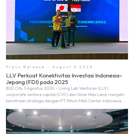
perusahaan untuk […]
Press Release - August 3 2026
LLV Perkuat Konektivitas Investasi Indonesia–
Jepang (FDI) pada 2025
BSD City, 3 Agustus 2026 – Living Lab Ventures (LLV),
corporate venture capital (CVC) dari Sinar Mas Land, menjalin
kemitraan strategis dengan PT Nihon M&A Center Indonesia
(NMAI), bagian dari Nihon M&A Center Holdings Inc. Kemitraan
tersebut ditandai dengan penandatanganan Memorandum of
Understanding (MoU) oleh Bayu Seto (Partner at Living Lab
Ventures) dan Kosuke Kawata […]