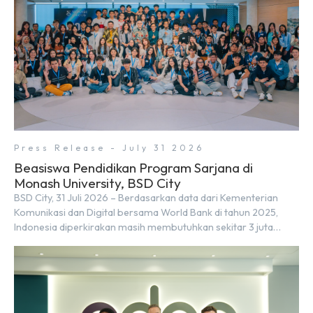
Press Release - July 31 2026
Beasiswa Pendidikan Program Sarjana di
Monash University, BSD City
BSD City, 31 Juli 2026 – Berdasarkan data dari Kementerian
Komunikasi dan Digital bersama World Bank di tahun 2025,
Indonesia diperkirakan masih membutuhkan sekitar 3 juta
talenta digital hingga tahun 2030 atau setara dengan 600 ribu
tenaga digital baru setiap tahunnya untuk mendukung
percepatan transformasi digital di berbagai sektor strategis.
Kebutuhan tersebut menjadikan pengembangan sumber daya
[…]