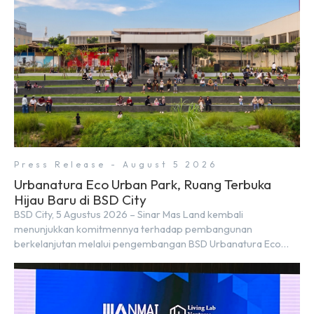
Press Release - August 5 2026
Urbanatura Eco Urban Park, Ruang Terbuka
Hijau Baru di BSD City
BSD City, 5 Agustus 2026 – Sinar Mas Land kembali
menunjukkan komitmennya terhadap pembangunan
berkelanjutan melalui pengembangan BSD Urbanatura Eco
Urban Park, sebuah ruang terbuka hijau multifungsi dengan
jalur sungai sepanjang 1,5 km yang dikelilingi lanskap tropis
rimbun di BSD City yang sebelumnya dikenal sebagai Green
Pathway. Transformasi ini merupakan bagian dari upaya