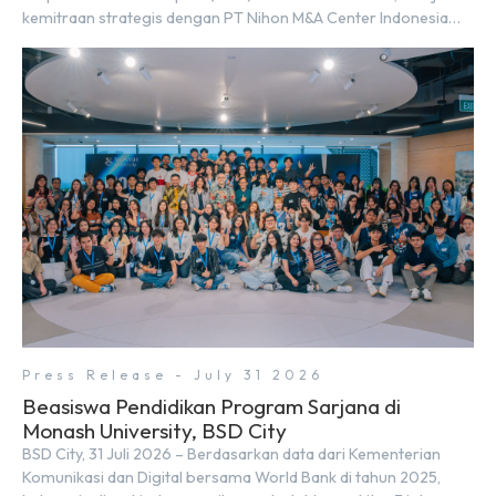
kemitraan strategis dengan PT Nihon M&A Center Indonesia
(NMAI), bagian dari Nihon M&A Center Holdings Inc. Kemitraan
tersebut ditandai dengan penandatanganan Memorandum of
Understanding (MoU) oleh Bayu Seto (Partner at Living Lab
Ventures) dan Kosuke Kawata […]
Press Release - July 31 2026
Beasiswa Pendidikan Program Sarjana di
Monash University, BSD City
BSD City, 31 Juli 2026 – Berdasarkan data dari Kementerian
Komunikasi dan Digital bersama World Bank di tahun 2025,