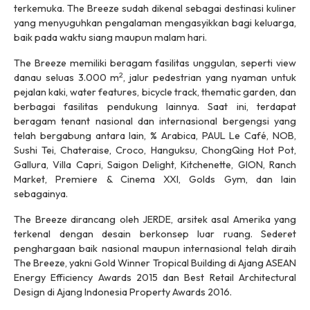
terkemuka. The Breeze sudah dikenal sebagai destinasi kuliner
yang menyuguhkan pengalaman mengasyikkan bagi keluarga,
baik pada waktu siang maupun malam hari.
The Breeze memiliki beragam fasilitas unggulan, seperti
view
2
danau seluas 3.000 m
, jalur pedestrian yang nyaman untuk
pejalan kaki,
water features
,
bicycle track
,
thematic garden
, dan
berbagai fasilitas pendukung lainnya. Saat ini, terdapat
beragam
tenant
nasional dan internasional bergengsi yang
telah bergabung antara lain, % Arabica, PAUL Le Café, NOB,
Sushi Tei, Chateraise, Croco, ⁠Hanguksu, ⁠ChongQing Hot Pot,
Gallura, Villa Capri, Saigon Delight, Kitchenette, GION, Ranch
Market, ⁠Premiere & Cinema XXI, Golds Gym, dan lain
sebagainya.
The Breeze dirancang oleh JERDE, arsitek asal Amerika yang
terkenal dengan desain berkonsep luar ruang. Sederet
penghargaan baik nasional maupun internasional telah diraih
The Breeze, yakni Gold Winner Tropical Building di Ajang ASEAN
Energy Efficiency Awards 2015 dan Best Retail Architectural
Design di Ajang Indonesia Property Awards 2016.