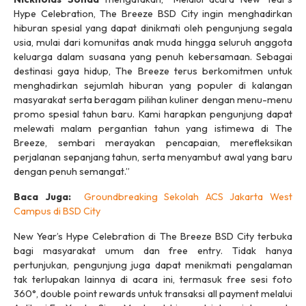
Hype Celebration, The Breeze BSD City ingin menghadirkan
hiburan spesial yang dapat dinikmati oleh pengunjung segala
usia, mulai dari komunitas anak muda hingga seluruh anggota
keluarga dalam suasana yang penuh kebersamaan. Sebagai
destinasi gaya hidup, The Breeze terus berkomitmen untuk
menghadirkan sejumlah hiburan yang populer di kalangan
masyarakat serta beragam pilihan kuliner dengan menu-menu
promo spesial tahun baru. Kami harapkan pengunjung dapat
melewati malam pergantian tahun yang istimewa di The
Breeze, sembari merayakan pencapaian, merefleksikan
perjalanan sepanjang tahun, serta menyambut awal yang baru
dengan penuh semangat.”
Baca Juga:
Groundbreaking Sekolah ACS Jakarta West
Campus di BSD City
New Year’s Hype Celebration di The Breeze BSD City terbuka
bagi masyarakat umum dan
free entry
. Tidak hanya
pertunjukan, pengunjung juga dapat menikmati pengalaman
tak terlupakan lainnya di acara ini, termasuk
free
sesi foto
360°,
double point
rewards
untuk transaksi
all payment
melalui