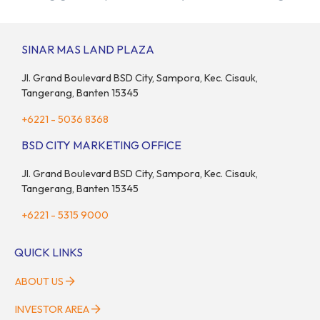
Temasek, dan Bain & Company menempatkan Indonesia
sebagai salah satu pasar digital terbesar di Asia Tenggara
dengan nilai ekonomi hampir mencapai US$100 miliar, tumbuh
SINAR MAS LAND PLAZA
sebesar 14% dibandingkan dengan tahun sebelumnya. Kondisi
ini […]
Jl. Grand Boulevard BSD City, Sampora, Kec. Cisauk,
Tangerang, Banten 15345
+6221 - 5036 8368
BSD CITY MARKETING OFFICE
Jl. Grand Boulevard BSD City, Sampora, Kec. Cisauk,
Tangerang, Banten 15345
+6221 - 5315 9000
QUICK LINKS
ABOUT US
INVESTOR AREA