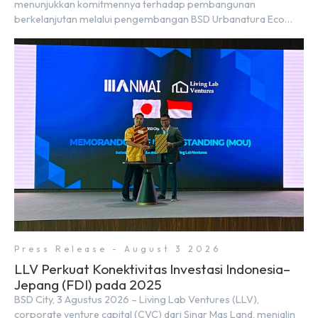
menunjukkan komitmennya terhadap pembangunan
berkelanjutan melalui pengembangan BSD Urbanatura Eco
Urban Park, sebuah ruang terbuka hijau multifungsi dengan
jalur sungai sepanjang 1,5 km yang dikelilingi lanskap tropis
rimbun di BSD City yang sebelumnya dikenal sebagai Green
Pathway. Transformasi ini merupakan bagian dari upaya
perusahaan untuk […]
Press Release - August 3 2026
LLV Perkuat Konektivitas Investasi Indonesia–
Jepang (FDI) pada 2025
BSD City, 3 Agustus 2026 – Living Lab Ventures (LLV),
corporate venture capital (CVC) dari Sinar Mas Land, menjalin