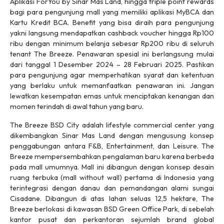
Aplikasi ForYou by Sinar Mas Land, hingga
triple point rewards
bagi para pengunjung
mall
yang memiliki aplikasi MyBCA dan
Kartu Kredit BCA.
Benefit
yang bisa diraih para pengunjung
yakni langsung mendapatkan
cashback
voucher
hingga Rp100
ribu dengan minimum belanja sebesar Rp200 ribu di seluruh
tenant
The Breeze. Penawaran spesial ini berlangsung mulai
dari tanggal 1 Desember 2024 – 28 Februari 2025. Pastikan
para pengunjung agar memperhatikan syarat dan ketentuan
yang berlaku untuk memanfaatkan penawaran ini. Jangan
lewatkan kesempatan emas untuk menciptakan kenangan dan
momen terindah di awal tahun yang baru.
The Breeze BSD City adalah
lifestyle commercial center
yang
dikembangkan Sinar Mas Land dengan mengusung konsep
penggabungan antara
F&B
,
Entertainment
, dan
Leisure
. The
Breeze mempersembahkan pengalaman baru karena berbeda
pada
mall
umumnya.
Mall
ini dibangun dengan konsep desain
ruang terbuka (
mall without wall
) pertama di Indonesia yang
terintegrasi dengan danau dan pemandangan alami sungai
Cisadane. Dibangun di atas lahan seluas 12,5 hektare, The
Breeze berlokasi di kawasan BSD Green Office Park, di sebelah
kantor pusat dan perkantoran sejumlah
brand
global