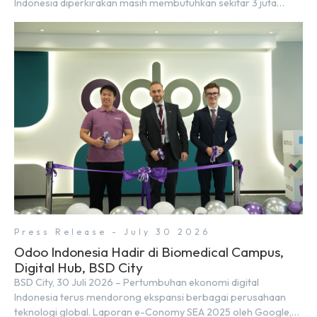
Indonesia diperkirakan masih membutuhkan sekitar 3 juta
talenta digital hingga tahun 2030 atau setara dengan 600 ribu
tenaga digital baru setiap tahunnya untuk mendukung
percepatan transformasi digital di berbagai sektor strategis.
Kebutuhan tersebut menjadikan pengembangan sumber daya
[…]
Press Release - July 30 2026
Odoo Indonesia Hadir di Biomedical Campus,
Digital Hub, BSD City
BSD City, 30 Juli 2026 – Pertumbuhan ekonomi digital
Indonesia terus mendorong ekspansi berbagai perusahaan
teknologi global. Laporan e-Conomy SEA 2025 oleh Google,