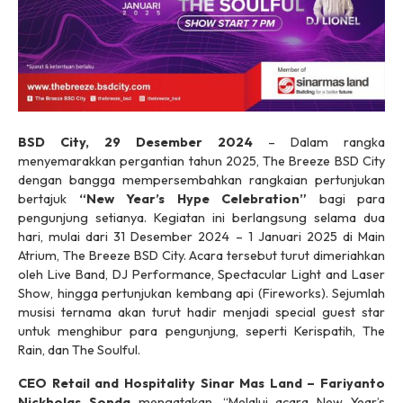
BSD City, 29 Desember 2024
– Dalam rangka
menyemarakkan pergantian tahun 2025, The Breeze BSD City
dengan bangga mempersembahkan rangkaian pertunjukan
bertajuk
“
New Year’s Hype Celebration
”
bagi para
pengunjung setianya. Kegiatan ini berlangsung selama dua
hari, mulai dari 31 Desember 2024 – 1 Januari 2025 di Main
Atrium, The Breeze BSD City. Acara tersebut turut dimeriahkan
oleh
Live Band, DJ Performance, Spectacular Light and Laser
Show
, hingga pertunjukan kembang api (
Fireworks
). Sejumlah
musisi ternama akan turut hadir menjadi
special guest star
untuk menghibur para pengunjung, seperti Kerispatih, The
Rain, dan The Soulful.
CEO Retail and Hospitality Sinar Mas Land – Fariyanto
Nickholas Sonda
mengatakan, “Melalui acara New Year’s