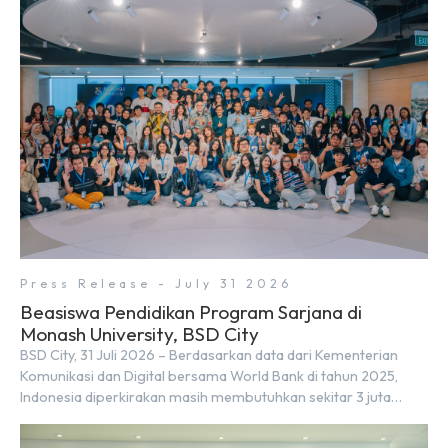
tersebut ditandai dengan penandatanganan Memorandum of
Understanding (MoU) oleh Bayu Seto (Partner at Living Lab
Ventures) dan Kosuke Kawata […]
Press Release - July 31 2026
Beasiswa Pendidikan Program Sarjana di
Monash University, BSD City
BSD City, 31 Juli 2026 – Berdasarkan data dari Kementerian
Komunikasi dan Digital bersama World Bank di tahun 2025,
Indonesia diperkirakan masih membutuhkan sekitar 3 juta
talenta digital hingga tahun 2030 atau setara dengan 600 ribu
tenaga digital baru setiap tahunnya untuk mendukung