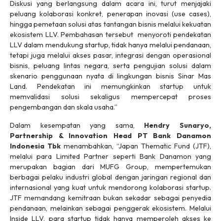
Diskusi yang berlangsung dalam acara ini, turut menjajaki
peluang kolaborasi konkret, penerapan inovasi (
use cases
),
hingga pemetaan solusi atas tantangan bisnis melalui kekuatan
ekosistem LLV. Pembahasan tersebut menyoroti pendekatan
LLV dalam mendukung
startup
, tidak hanya melalui pendanaan,
tetapi juga melalui akses pasar, integrasi dengan operasional
bisnis, peluang lintas negara, serta pengujian solusi dalam
skenario penggunaan nyata di lingkungan bisnis Sinar Mas
Land. Pendekatan ini memungkinkan
startup
untuk
memvalidasi solusi sekaligus mempercepat proses
pengembangan dan skala usaha.”
Dalam kesempatan yang sama,
Hendry Sunaryo,
Partnership & Innovation Head PT Bank Danamon
Indonesia Tbk
menambahkan, “Japan Thematic Fund (JTF),
melalui para
Limited Partner
seperti Bank Danamon yang
merupakan bagian dari MUFG Group, mempertemukan
berbagai pelaku industri global dengan jaringan regional dan
internasional yang kuat untuk mendorong kolaborasi
startup
.
JTF memandang kemitraan bukan sekadar sebagai penyedia
pendanaan, melainkan sebagai penggerak ekosistem. Melalui
Inside LLV, para
startup
tidak hanya memperoleh akses ke