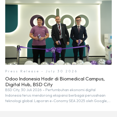
percepatan transformasi digital di berbagai sektor strategis.
Kebutuhan tersebut menjadikan pengembangan sumber daya
[…]
Press Release - July 30 2026
Odoo Indonesia Hadir di Biomedical Campus,
Digital Hub, BSD City
BSD City, 30 Juli 2026 – Pertumbuhan ekonomi digital
Indonesia terus mendorong ekspansi berbagai perusahaan
teknologi global. Laporan e-Conomy SEA 2025 oleh Google,
Temasek, dan Bain & Company menempatkan Indonesia
sebagai salah satu pasar digital terbesar di Asia Tenggara