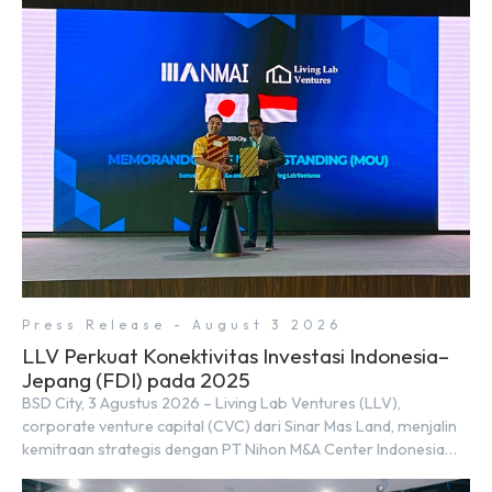
jalur sungai sepanjang 1,5 km yang dikelilingi lanskap tropis
rimbun di BSD City yang sebelumnya dikenal sebagai Green
Pathway. Transformasi ini merupakan bagian dari upaya
perusahaan untuk […]
Press Release - August 3 2026
LLV Perkuat Konektivitas Investasi Indonesia–
Jepang (FDI) pada 2025
BSD City, 3 Agustus 2026 – Living Lab Ventures (LLV),
corporate venture capital (CVC) dari Sinar Mas Land, menjalin
kemitraan strategis dengan PT Nihon M&A Center Indonesia
(NMAI), bagian dari Nihon M&A Center Holdings Inc. Kemitraan