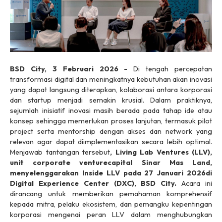
BSD City, 3
Februari
2026 -
Di tengah percepatan
transformasi digital dan meningkatnya kebutuhan akan inovasi
yang dapat langsung diterapkan, kolaborasi antara korporasi
dan
startup
menjadi semakin krusial. Dalam praktiknya,
sejumlah inisiatif inovasi masih berada pada tahap ide atau
konsep sehingga memerlukan proses lanjutan, termasuk
pilot
project
serta
mentorship
dengan akses dan
network
yang
relevan agar dapat diimplementasikan secara lebih optimal.
Menjawab tantangan tersebut
, Living Lab Ventures (LLV),
unit
corporate venture
capital
Sinar Mas Land,
menyelenggarakan
Inside LLV pada 27 Januari 2026
di
Digital Experience Center (DXC), BSD City.
Acara
ini
dirancang untuk memberikan pemahaman komprehensif
kepada mitra, pelaku ekosistem, dan pemangku kepentingan
korporasi mengenai peran LLV dalam menghubungkan