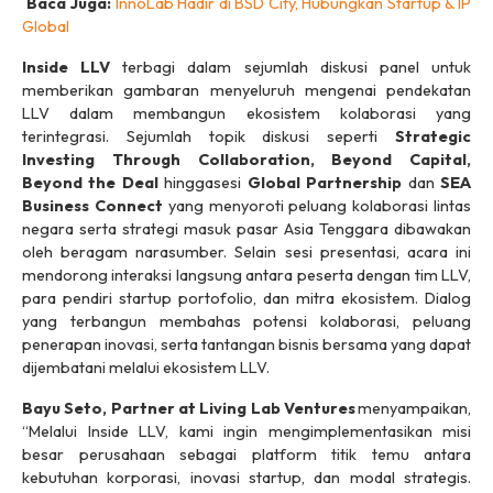
Baca Juga:
InnoLab Hadir di BSD City, Hubungkan Startup & IP
Global
Inside LLV
terbagi dalam sejumlah diskusi panel untuk
memberikan gambaran menyeluruh mengenai pendekatan
LLV dalam membangun ekosistem kolaborasi yang
terintegrasi. Sejumlah topik diskusi seperti
Strategic
Investing Through Collaboration, Beyond Capital,
Beyond the Deal
hinggasesi
Global Partnership
dan
SEA
Business Connect
yang menyoroti peluang kolaborasi lintas
negara serta strategi masuk pasar Asia Tenggara dibawakan
oleh beragam narasumber. Selain sesi presentasi, acara ini
mendorong interaksi langsung antara peserta dengan tim LLV,
para pendiri
startup
portofolio, dan mitra ekosistem. Dialog
yang terbangun membahas potensi kolaborasi, peluang
penerapan inovasi, serta tantangan bisnis bersama yang dapat
dijembatani melalui ekosistem LLV.
Bayu Seto, Partner at Living Lab Ventures
menyampaikan,
“Melalui Inside LLV, kami ingin mengimplementasikan misi
besar perusahaan sebagai platform titik temu antara
kebutuhan korporasi, inovasi
startup
, dan modal strategis.