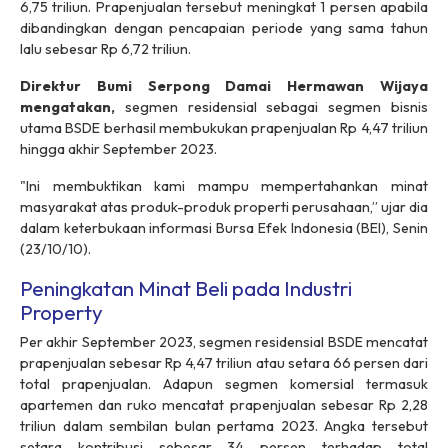
6,75 triliun. Prapenjualan tersebut meningkat 1 persen apabila
dibandingkan dengan pencapaian periode yang sama tahun
lalu sebesar Rp 6,72 triliun.
Direktur Bumi Serpong Damai Hermawan Wijaya
mengatakan,
segmen residensial sebagai segmen bisnis
utama BSDE berhasil membukukan prapenjualan Rp 4,47 triliun
hingga akhir September 2023.
"Ini membuktikan kami mampu mempertahankan minat
masyarakat atas produk-produk properti perusahaan,” ujar dia
dalam keterbukaan informasi Bursa Efek Indonesia (BEI), Senin
(23/10/10).
Peningkatan Minat Beli pada Industri
Property
Per akhir September 2023, segmen residensial BSDE mencatat
prapenjualan sebesar Rp 4,47 triliun atau setara 66 persen dari
total prapenjualan. Adapun segmen komersial termasuk
apartemen dan ruko mencatat prapenjualan sebesar Rp 2,28
triliun dalam sembilan bulan pertama 2023. Angka tersebut
setara kontribusi sebesar 34 persen terhadap total