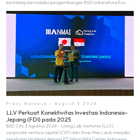
berkelanjutan melalui pengembangan BSD Urbanatura Eco
Urban Park, sebuah ruang terbuka hijau multifungsi dengan
jalur sungai sepanjang 1,5 km yang dikelilingi lanskap tropis
rimbun di BSD City yang sebelumnya dikenal sebagai Green
Pathway. Transformasi ini merupakan bagian dari upaya
perusahaan untuk […]
Press Release - August 3 2026
LLV Perkuat Konektivitas Investasi Indonesia–
Jepang (FDI) pada 2025
BSD City, 3 Agustus 2026 – Living Lab Ventures (LLV),
corporate venture capital (CVC) dari Sinar Mas Land, menjalin
kemitraan strategis dengan PT Nihon M&A Center Indonesia