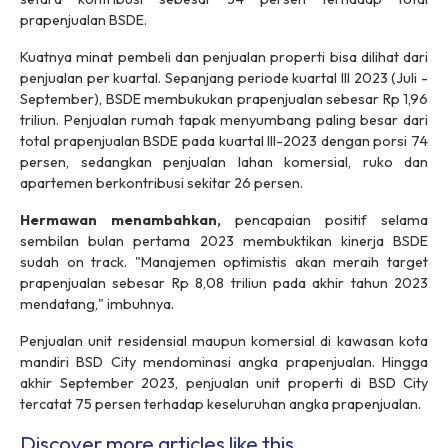
prapenjualan BSDE.
Kuatnya minat pembeli dan penjualan properti bisa dilihat dari
penjualan per kuartal. Sepanjang periode kuartal III 2023 (Juli -
September), BSDE membukukan prapenjualan sebesar Rp 1,96
triliun. Penjualan rumah tapak menyumbang paling besar dari
total prapenjualan BSDE pada kuartal III-2023 dengan porsi 74
persen, sedangkan penjualan lahan komersial, ruko dan
apartemen berkontribusi sekitar 26 persen.
Hermawan menambahkan,
pencapaian positif selama
sembilan bulan pertama 2023 membuktikan kinerja BSDE
sudah on track. "Manajemen optimistis akan meraih target
prapenjualan sebesar Rp 8,08 triliun pada akhir tahun 2023
mendatang," imbuhnya.
Penjualan unit residensial maupun komersial di kawasan kota
mandiri BSD City mendominasi angka prapenjualan. Hingga
akhir September 2023, penjualan unit properti di BSD City
tercatat 75 persen terhadap keseluruhan angka prapenjualan.
Discover more articles like this