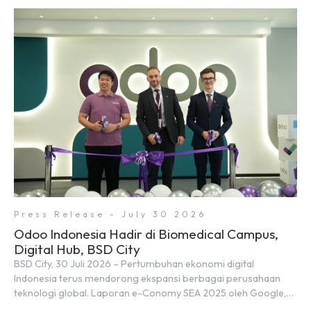
talenta digital hingga tahun 2030 atau setara dengan 600 ribu
tenaga digital baru setiap tahunnya untuk mendukung
percepatan transformasi digital di berbagai sektor strategis.
Kebutuhan tersebut menjadikan pengembangan sumber daya
[…]
Press Release - July 30 2026
Odoo Indonesia Hadir di Biomedical Campus,
Digital Hub, BSD City
BSD City, 30 Juli 2026 – Pertumbuhan ekonomi digital
Indonesia terus mendorong ekspansi berbagai perusahaan
teknologi global. Laporan e-Conomy SEA 2025 oleh Google,
Temasek, dan Bain & Company menempatkan Indonesia