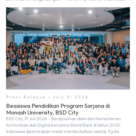
(NMAI), bagian dari Nihon M&A Center Holdings Inc. Kemitraan
tersebut ditandai dengan penandatanganan Memorandum of
Understanding (MoU) oleh Bayu Seto (Partner at Living Lab
Ventures) dan Kosuke Kawata […]
Press Release - July 31 2026
Beasiswa Pendidikan Program Sarjana di
Monash University, BSD City
BSD City, 31 Juli 2026 – Berdasarkan data dari Kementerian
Komunikasi dan Digital bersama World Bank di tahun 2025,
Indonesia diperkirakan masih membutuhkan sekitar 3 juta