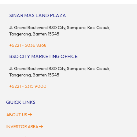
sebagai salah satu pasar digital terbesar di Asia Tenggara
dengan nilai ekonomi hampir mencapai US$100 miliar, tumbuh
SINAR MAS LAND PLAZA
sebesar 14% dibandingkan dengan tahun sebelumnya. Kondisi
ini […]
Jl. Grand Boulevard BSD City, Sampora, Kec. Cisauk,
Tangerang, Banten 15345
+6221 - 5036 8368
BSD CITY MARKETING OFFICE
Jl. Grand Boulevard BSD City, Sampora, Kec. Cisauk,
Tangerang, Banten 15345
+6221 - 5315 9000
QUICK LINKS
ABOUT US
INVESTOR AREA